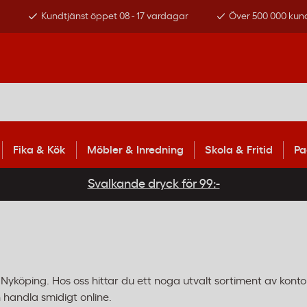
s
Kundtjänst öppet 08 - 17 vardagar
Över 500 000 kun
Fika & Kök
Möbler & Inredning
Skola & Fritid
Pa
Svalkande dryck för 99:-
 i Nyköping. Hos oss hittar du ett noga utvalt sortiment av kon
 handla smidigt online.