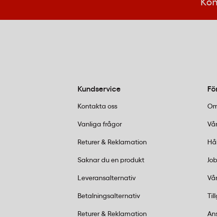
Kon
Kundservice
Fö
Kontakta oss
Om
Vanliga frågor
Vår
Returer & Reklamation
Hå
Saknar du en produkt
Job
Leveransalternativ
Vår
Betalningsalternativ
Til
Returer & Reklamation
An