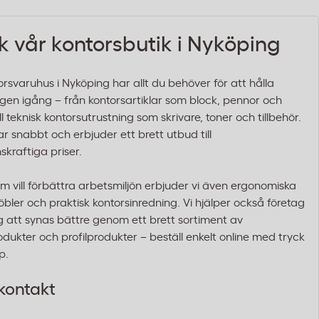
k vår kontorsbutik i Nyköping
orsvaruhus i Nyköping har allt du behöver för att hålla
en igång – från kontorsartiklar som block, pennor och
l teknisk kontorsutrustning som skrivare, toner och tillbehör.
rar snabbt och erbjuder ett brett utbud till
skraftiga priser.
om vill förbättra arbetsmiljön erbjuder vi även ergonomiska
bler och praktisk kontorsinredning. Vi hjälper också företag
g att synas bättre genom ett brett sortiment av
dukter och profilprodukter – beställ enkelt online med tryck
p.
kontakt