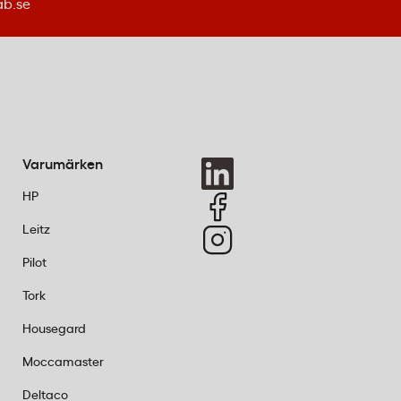
ab.se
Varumärken
HP
Leitz
Pilot
Tork
Housegard
Moccamaster
Deltaco