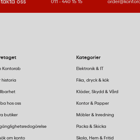
takta oss
011 - 440 15 15
order@kontor
retaget
Kategorier
 Kontorab
Elektronik & IT
 historia
Fika, dryck & kök
llbarhet
Kläder, Skydd & Vård
ba hos oss
Kontor & Papper
a butiker
Möbler & Inredning
lgänglighetsredogörelse
Packa & Skicka
sök om konto
Skola, Hem & Fritid