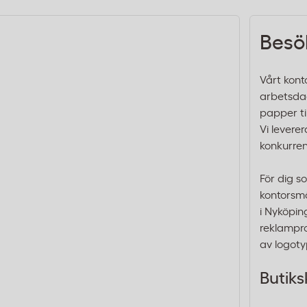
Besö
Vårt kont
arbetsdag
papper til
Vi levere
konkurren
För dig s
kontorsmö
i Nyköpin
reklampro
av logoty
Butiks