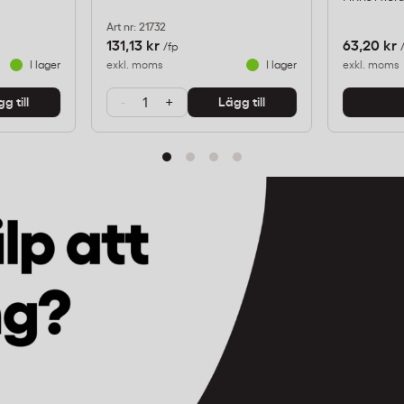
Art nr: 21732
131,13 kr
63,20 kr
/fp
I lager
exkl. moms
I lager
exkl. moms
-
+
g till
Lägg till