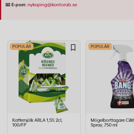
📧 E-post:
nykoping@kontorab.se
POPULÄR
POPULÄR
Kaffemjölk ARLA 1,5% 2cl,
Mögelborttagare Cilli
100/FP
Spray, 750 ml