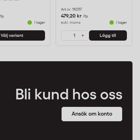
Art nr: 110317
479,20 kr
/fp
/fp
I lager
exkl. moms
I lager
-
+
Välj variant
Lägg till
Bli kund hos oss
Ansök om konto