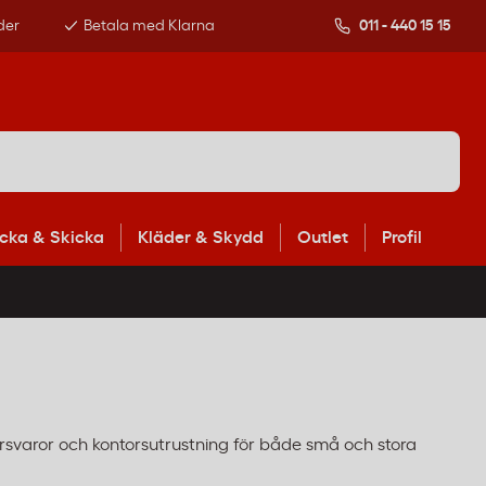
der
Betala med Klarna
011 - 440 15 15
cka & Skicka
Kläder & Skydd
Outlet
Profil
torsvaror och kontorsutrustning för både små och stora