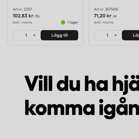
Art nr: 2257
Art nr: 3075616
102,83 kr
71,20 kr
/fp
/st
exkl. moms
I lager
exkl. moms
-
+
-
+
Lägg till
Läg