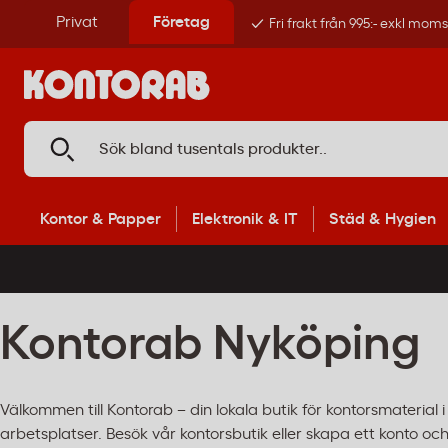
Privat
Företag
Fri frakt från 995:- exkl mom
Kontor & Papper
Elektronik & IT
Städ & Hygien
Kontorab Nyköping
Välkommen till Kontorab – din lokala butik för kontorsmaterial
arbetsplatser. Besök vår kontorsbutik eller skapa ett konto och