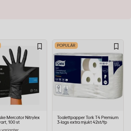
POPULÄR
ske Mercator Nitrylex
Toalettpapper Tork T4 Premium
art, 100 st
3-lags extra mjukt 42st/fp
ra varianter