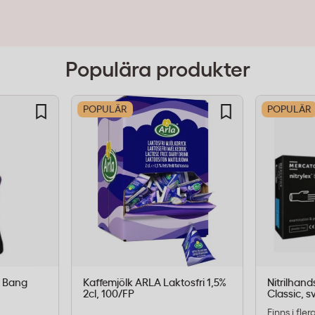
Populära produkter
POPULÄR
POPULÄR
t Bang
Kaffemjölk ARLA Laktosfri 1,5%
Nitrilhand
2cl, 100/FP
Classic, sv
Finns i fle