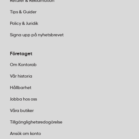
Returer & Reklamation
med sina eleganta ytor passar utmärkt för
brevpapper, inbjudningar och dokument
Tips & Guider
som ska göra intryck. Den subtila
Policy & Juridik
strukturen känns direkt i handen och
signalerar professionalism.
Signa upp på nyhetsbrevet
Storformat och tekniska ritningar:
Arkitekter, ingenjörer och designstudios
Företaget
behöver ofta papper i A3 mått eller större.
För detta finns specialanpassade
Om Kontorab
lösningar som
plotterpapper i rullar
,
Vår historia
perfekt för CAD-utskrifter och
byggritningar. Välj mellan bestruket och
Hållbarhet
obestruket beroende på om du prioriterar
Jobba hos oss
färgåtergivning eller ekonomi.
Etiketter för olika ändamål:
Våra butiker
Produktmärkning, fraktetiketter, arkivering
Tillgänglighetsredogörelse
eller varningsskyltar – varje syfte kräver
sin typ av etikett.
Herma
erbjuder ett brett
Ansök om konto