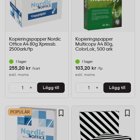
Kopieringspapper Nordic
Kopieringspapper
Office A4 80g Xpressb.
Multicopy A4 80g,
2500ark/fp
ColorLok, 500 ark
I lager
I lager
255,20 kr
103,20 kr
/kart
/fp
exkl. moms
exkl. moms
-
+
-
+
Lägg till
Lägg till
POPULÄR