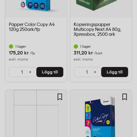
Papper Color Copy A4
Kopieringspapper
120g 250ark/fp
Multicopy Next A4 80g,
Xpressbox, 2500 ark
I lager
I lager
175,20 kr
311,20 kr
/fp
/kart
exkl. moms
exkl. moms
-
+
-
+
Lägg till
Lägg till