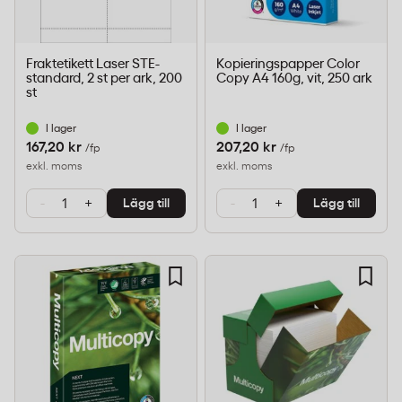
Fraktetikett Laser STE-
Kopieringspapper Color
standard, 2 st per ark, 200
Copy A4 160g, vit, 250 ark
st
I lager
I lager
167,20 kr
207,20 kr
/fp
/fp
exkl. moms
exkl. moms
-
+
-
+
Lägg till
Lägg till