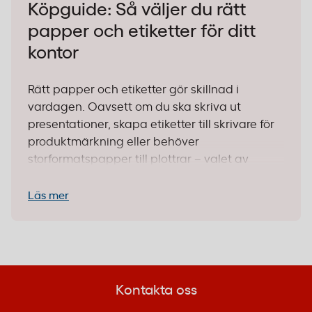
Köpguide: Så väljer du rätt
papper och etiketter för ditt
kontor
Rätt papper och etiketter gör skillnad i
vardagen. Oavsett om du ska skriva ut
presentationer, skapa etiketter till skrivare för
produktmärkning eller behöver
storformatspapper till plottrar – valet av
material påverkar både resultat och
effektivitet. Med över 600 produkter i vårt
Läs mer
sortiment hjälper vi dig hitta exakt vad du
behöver, online på kontorab.se eller i någon
av våra 25 fysiska butiker runt om i Sverige.
1. Identifiera användningsområdet
Kontakta oss