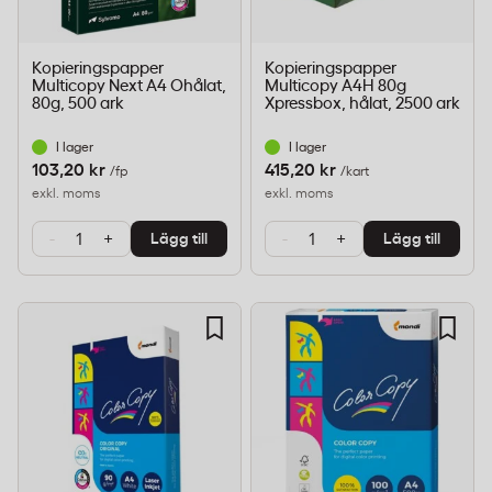
Kopieringspapper
Kopieringspapper
Multicopy Next A4 Ohålat,
Multicopy A4H 80g
80g, 500 ark
Xpressbox, hålat, 2500 ark
I lager
I lager
103,20 kr
415,20 kr
/fp
/kart
exkl. moms
exkl. moms
-
+
-
+
Lägg till
Lägg till