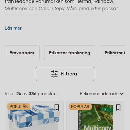
från ledande varumärken som Herma, Rainbow,
Multicopy och Color Copy. Våra produkter passar
för kontorsmiljöer, skolor, designbyråer och
industrier med krav på professionell
Läs mer
dokumenthantering. Hos oss hittar du även FSC-
certifierat papper för miljömedveten verksamhet.
Oavsett om du behöver papper för daglig
utskrift, specialetiketter för märkning eller
Brevpapper
Etiketter frankering
Etiketter öv
högkvalitativt papper för kundpresentationer, har
vi rätt lösning. Beställ före 14:00 för leverans inom
1–2 dagar och fri frakt från 995 kr.
Filtrera
Visar
24
av
336
produkter
Välj
sorteringsordning
POPULÄR
POPULÄR