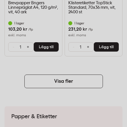
Brevpapper Bngers
Klisteretiketter TopStick
Linnepräglat A4, 120 g/m²,
Standard, 70x36 mm, vit,
vit, 40 ark
2400 st
I lager
I lager
103,20 kr
231,20 kr
/fp
/fp
exkl. moms
exkl. moms
-
+
-
+
Lägg till
Lägg till
Visa fler
Papper & Etiketter