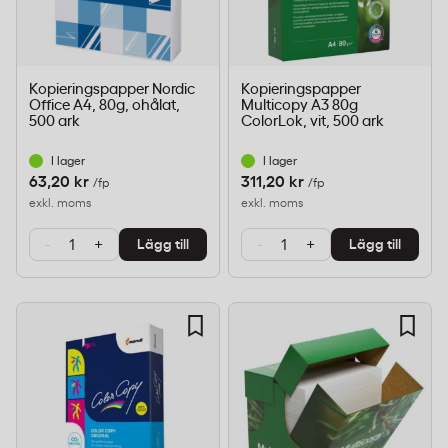
Kopieringspapper Nordic
Kopieringspapper
Office A4, 80g, ohålat,
Multicopy A3 80g
500 ark
ColorLok, vit, 500 ark
I lager
I lager
63,20 kr
311,20 kr
/fp
/fp
exkl. moms
exkl. moms
-
+
-
+
Lägg till
Lägg till