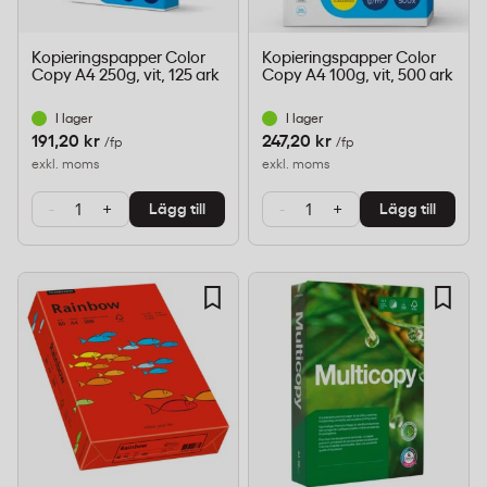
Kopieringspapper Color
Kopieringspapper Color
Copy A4 250g, vit, 125 ark
Copy A4 100g, vit, 500 ark
I lager
I lager
191,20 kr
247,20 kr
/fp
/fp
exkl. moms
exkl. moms
-
+
-
+
Lägg till
Lägg till