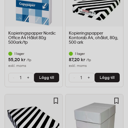
Kopieringspapper Nordic
Kopieringspapper
Office A4 Hålat 80g
Kontorab A4, ohålat, 80g,
500ark/fp
500 ark
I lager
I lager
55,20 kr
87,20 kr
/fp
/fp
exkl. moms
exkl. moms
-
+
-
+
Lägg till
Lägg till