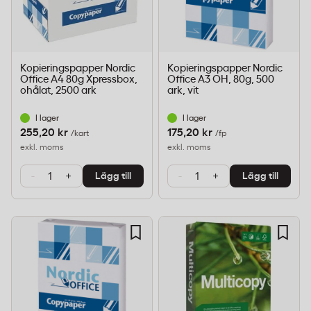
Kopieringspapper Nordic
Kopieringspapper Nordic
Office A4 80g Xpressbox,
Office A3 OH, 80g, 500
ohålat, 2500 ark
ark, vit
I lager
I lager
255,20 kr
175,20 kr
/kart
/fp
exkl. moms
exkl. moms
-
+
-
+
Lägg till
Lägg till