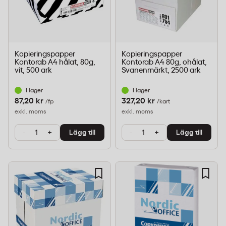
Kopieringspapper
Kopieringspapper
Kontorab A4 hålat, 80g,
Kontorab A4 80g, ohålat,
vit, 500 ark
Svanenmärkt, 2500 ark
I lager
I lager
87,20 kr
327,20 kr
/fp
/kart
exkl. moms
exkl. moms
-
+
-
+
Lägg till
Lägg till