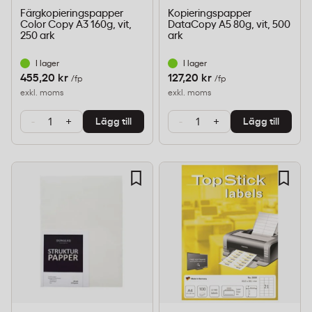
Färgkopieringspapper
Kopieringspapper
Color Copy A3 160g, vit,
DataCopy A5 80g, vit, 500
250 ark
ark
I lager
I lager
455,20 kr
127,20 kr
/fp
/fp
exkl. moms
exkl. moms
-
+
-
+
Lägg till
Lägg till