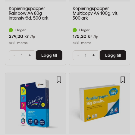
Kopieringspapper
Kopieringspapper
Rainbow A4 80g
Multicopy A4 100g, vit,
intensivröd, 500 ark
500 ark
I lager
I lager
279,20 kr
175,20 kr
/fp
/fp
exkl. moms
exkl. moms
-
+
-
+
Lägg till
Lägg till