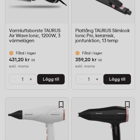
Varmluftsborste TAURUS
Plattång TAURUS Slimlook
Air Wave Ionic, 1200W, 3
Ionic Pro, keramisk,
värmelägen
jonfunktion, 13 temp
Fåtal i lager
Fåtal i lager
431,20 kr
359,20 kr
/st
/st
exkl. moms
exkl. moms
-
+
-
+
Lägg till
Lägg till