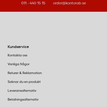
som gör skillnad. Vårt sortiment omfattar
011 - 440 15 15
order@kontorab.se
professionella verktyg från
TAURUS
som håller
för intensiv användning.
Hårtorkar med kraftfull motor:
En modell
med hög effekt förkortar torktiden rejält,
vilket uppskattas när man har bråttom.
Jonisk teknologi minskar dessutom risken
Kundservice
för elektriskt hår – särskilt värdefullt på
torra kontor med mycket textil.
Hårtork
Kontakta oss
Fashion 2600 Ionic
levererar snabb
Vanliga frågor
torkning tack vare sin AC-motor, och
återfuktar samtidigt håret med
Returer & Reklamation
jonteknologi. Perfekt när flera kollegor ska
Saknar du en produkt
dela på samma utrustning.
Varmluftsborstar för enkel styling:
Leveransalternativ
Kombinerar borst och värme i ett verktyg,
Betalningsalternativ
vilket sparar tid och plats. En