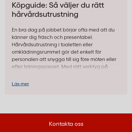
Köpguide: Så väljer du rätt
hårvårdsutrustning
En bra dag på jobbet börjar ofta med att du
känner dig fräsch och presentabel.
Hårvårdsutrustning i toaletten eller
omklädningsrummet gör det enkelt för
personalen att snygga till sig före möten eller
efter träningspasset. Med rätt verktyg på
plats visar du att du bryr dig om personalens
trivsel – och det behöver inte vara krångligt.
Läs mer
1. Börja med rätt grundutrustning
För de flesta arbetsplatser räcker det långt
med en pålitlig hårtork och kanske
Kontakta oss
envarmluftsborste. Det är vardagens redskap