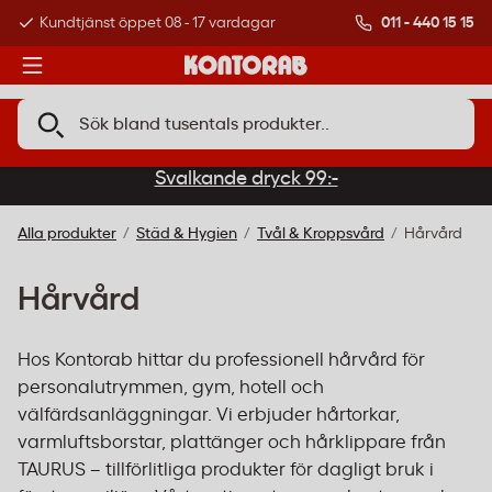
011 - 440 15 15
Kundtjänst öppet 08 - 17 vardagar
Över 500 000 kund
Svalkande dryck 99:-
Alla produkter
Städ & Hygien
Tvål & Kroppsvård
Hårvård
Hårvård
Hos Kontorab hittar du professionell hårvård för
personalutrymmen, gym, hotell och
välfärdsanläggningar. Vi erbjuder hårtorkar,
varmluftsborstar, plattänger och hårklippare från
TAURUS – tillförlitliga produkter för dagligt bruk i