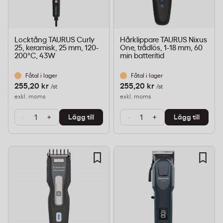
Locktång TAURUS Curly
Hårklippare TAURUS Nixus
25, keramisk, 25 mm, 120-
One, trådlös, 1-18 mm, 60
200°C, 43W
min batteritid
Fåtal i lager
Fåtal i lager
255,20 kr
255,20 kr
/st
/st
exkl. moms
exkl. moms
-
+
-
+
Lägg till
Lägg till