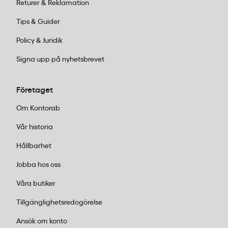
Varmluftsborste Air Wave Ionic
med olika
Returer & Reklamation
borsttyper fixar både volym och struktur
Tips & Guider
utan krångel. Idealisk för den som vill gå
från träningspasset till ett kundmöte på
Policy & Juridik
tjugo minuter.
Signa upp på nyhetsbrevet
Stylingverktyg för vardagen:
Plattång och
klippare kan vara relevanta för
Företaget
arbetsplatser med omklädningsrum eller
för verksamheter inom vård och service.
Om Kontorab
En plattång med keramiska plattor
Vår historia
skyddar håret bättre än billiga alternativ,
och en professionell hårklippare håller
Hållbarhet
längre än konsumentmodeller.
Jobba hos oss
2. Välj efter användningsfrekvens
Våra butiker
och antal användare
Tillgänglighetsredogörelse
En liten byrå med fem personer har andra
Ansök om konto
behov än ett gym med omklädningsrum för