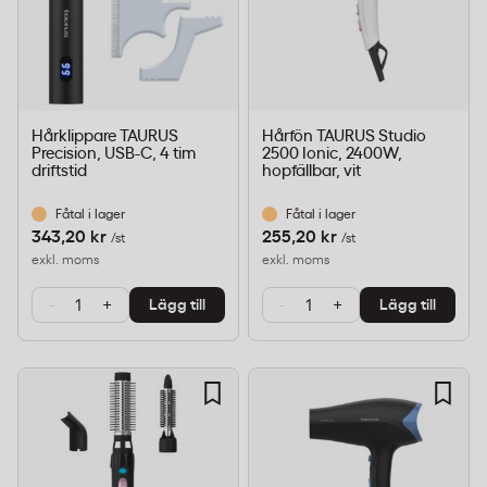
Hårklippare TAURUS
Hårfön TAURUS Studio
Precision, USB-C, 4 tim
2500 Ionic, 2400W,
driftstid
hopfällbar, vit
Fåtal i lager
Fåtal i lager
343,20 kr
255,20 kr
/st
/st
exkl. moms
exkl. moms
-
+
-
+
Lägg till
Lägg till