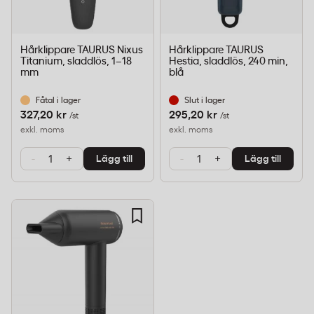
Hårklippare TAURUS Nixus
Hårklippare TAURUS
Titanium, sladdlös, 1–18
Hestia, sladdlös, 240 min,
mm
blå
Fåtal i lager
Slut i lager
327,20 kr
295,20 kr
/st
/st
exkl. moms
exkl. moms
-
+
-
+
Lägg till
Lägg till