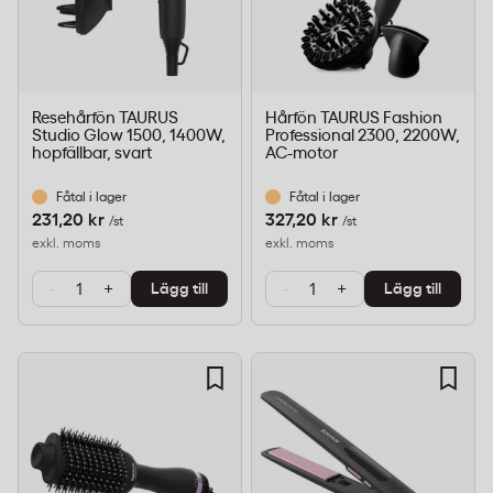
Resehårfön TAURUS
Hårfön TAURUS Fashion
Studio Glow 1500, 1400W,
Professional 2300, 2200W,
hopfällbar, svart
AC-motor
Fåtal i lager
Fåtal i lager
231,20 kr
327,20 kr
/st
/st
exkl. moms
exkl. moms
-
+
-
+
Lägg till
Lägg till