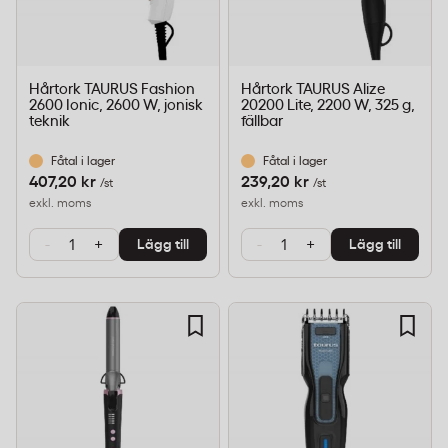
Hårtork TAURUS Fashion
Hårtork TAURUS Alize
2600 Ionic, 2600 W, jonisk
20200 Lite, 2200 W, 325 g,
teknik
fällbar
Fåtal i lager
Fåtal i lager
407,20 kr
239,20 kr
/st
/st
exkl. moms
exkl. moms
-
+
-
+
Lägg till
Lägg till