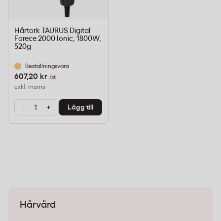
Hårtork TAURUS Digital
Forece 2000 Ionic, 1800W,
520g
Beställningsvara
607,20 kr
/st
exkl. moms
-
+
Lägg till
Hårvård