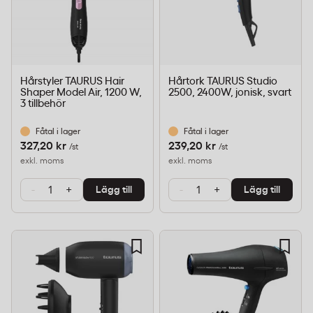
Hårstyler TAURUS Hair
Hårtork TAURUS Studio
Shaper Model Air, 1200 W,
2500, 2400W, jonisk, svart
3 tillbehör
Fåtal i lager
Fåtal i lager
327,20 kr
239,20 kr
/st
/st
exkl. moms
exkl. moms
-
+
-
+
Lägg till
Lägg till