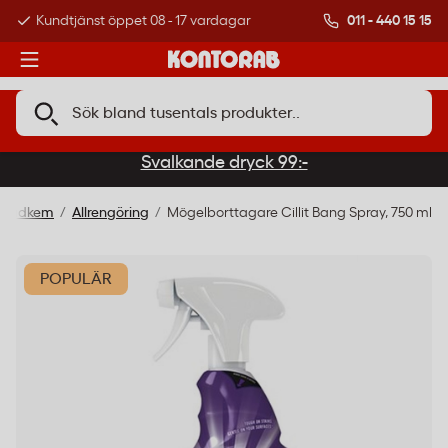
011 - 440 15 15
Kundtjänst öppet 08 - 17 vardagar
Över 500 000 kund
Svalkande dryck 99:-
 Städkem
Allrengöring
Mögelborttagare Cillit Bang Spray, 750 ml
POPULÄR