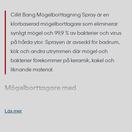
Cillit Bang Mögelborttagning Spray är en
klorbaserad mögelborttagare som eliminerar
synligt mögel och 99,9 % av bakterier och virus
på hårda ytor. Sprayen är avsedd för badrum,
kök och andra utrymmen där mögel och
bakterier förekommer på keramik, kakel och
liknande material.
Mögelborttagare med
natriumhypoklorit för badrum och
kök
Läs mer
Den aktiva substansen natriumhypoklorit (2,19 %
w/w) bryter ned mögel och bakterier utan att du
Spraya på 20 cm avstånd. Verkningstid 5 min vid