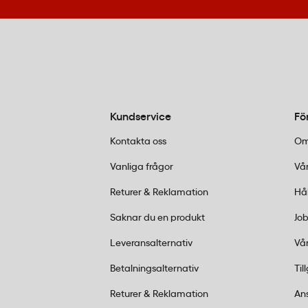
Kundservice
Fö
Kontakta oss
Om
Vanliga frågor
Vår
Returer & Reklamation
Hå
Saknar du en produkt
Job
Leveransalternativ
Vår
Betalningsalternativ
Til
Returer & Reklamation
An