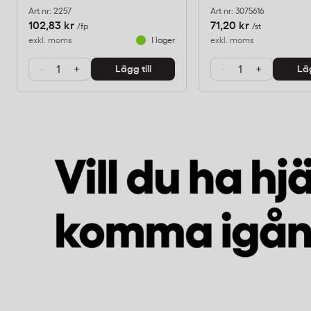
Art nr: 2257
Art nr: 3075616
102,83 kr
71,20 kr
/fp
/st
exkl. moms
I lager
exkl. moms
-
+
-
+
Lägg till
Läg