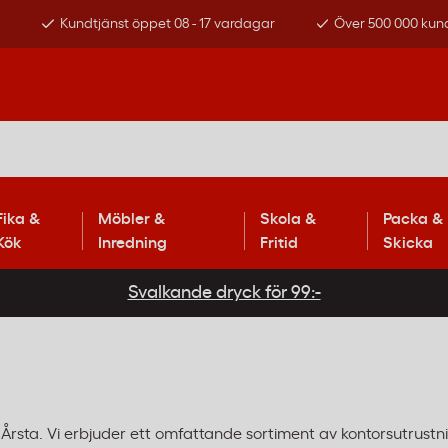
s
Kundtjänst öppet 08 - 17 vardagar
Över 500 000 kun
Fika &
Möbler &
Skola &
Packa &
Kök
Inredning
Fritid
Skicka
Svalkande dryck för 99:-
 Årsta. Vi erbjuder ett omfattande sortiment av kontorsutrustnin