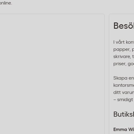
online.
Besök
I vårt ko
papper, p
skrivare, 
priser, g
Skapa en 
kontorsmö
ditt varu
– smidigt
Butiks
Emma Wi