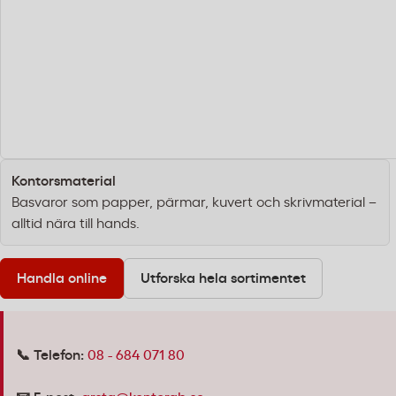
Kontorsmaterial
Basvaror som papper, pärmar, kuvert och skrivmaterial –
alltid nära till hands.
Handla online
Utforska hela sortimentet
📞 Telefon:
08 - 684 071 80