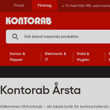
Privat
Företag
Fri frakt från 995:- exkl mom
Kontor &
Elektronik &
Städ &
Papper
IT
Hygien
Kontorab Årsta
Välkommen till Kontorab – din lokala butik för kontorsmaterial i