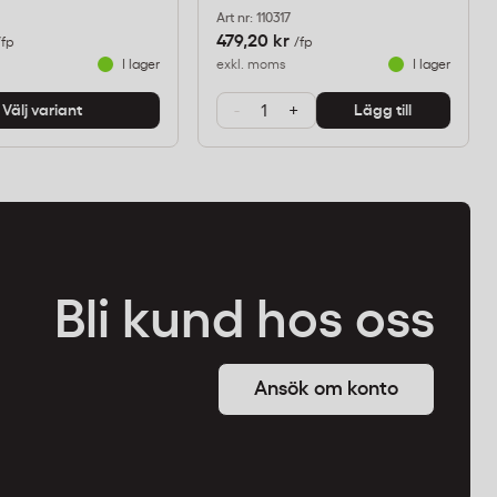
Art nr: 110317
479,20 kr
/fp
/fp
I lager
exkl. moms
I lager
-
+
Välj variant
Lägg till
Bli kund hos oss
Ansök om konto