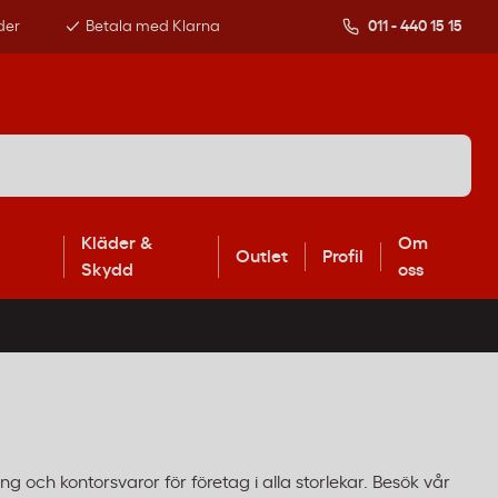
der
Betala med Klarna
011 - 440 15 15
Kläder &
Om
Outlet
Profil
Skydd
oss
g och kontorsvaror för företag i alla storlekar. Besök vår