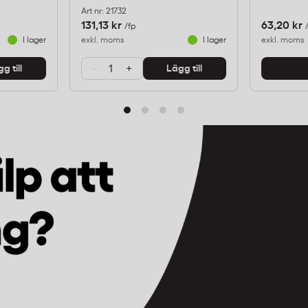
Art nr: 21732
131,13 kr
63,20 kr
/fp
I lager
exkl. moms
I lager
exkl. moms
-
+
g till
Lägg till