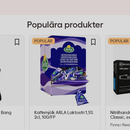
Populära produkter
POPULÄR
POPULÄR
t Bang
Kaffemjölk ARLA Laktosfri 1,5%
Nitrilhand
2cl, 100/FP
Classic, sv
Finns i fle