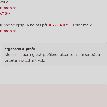
varig
ntorab.se
071 80
du snabb hjälp? Ring oss på
08 - 684 071 80
eller mejla
ntorab.se
.
Ergonomi & profil
Möbler, inredning och profilprodukter som stärker både
arbetsmiljö och intryck.