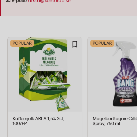
📧 E-post:
arsta@kontorab.se
POPULÄR
POPULÄR
Kaffemjölk ARLA 1,5% 2cl,
Mögelborttagare Cilli
100/FP
Spray, 750 ml