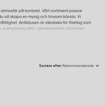
 atmosfär på kontoret. Vårt sortiment passar
du vill skapa en mysig och trivsam känsla. Vi
litlighet. Antikljusen är idealiska för företag som
öten, evenemang eller i gemensamma utrymmen.
ommersiella miljöer. Beställ före 14:00 för leverans
Sortera efter