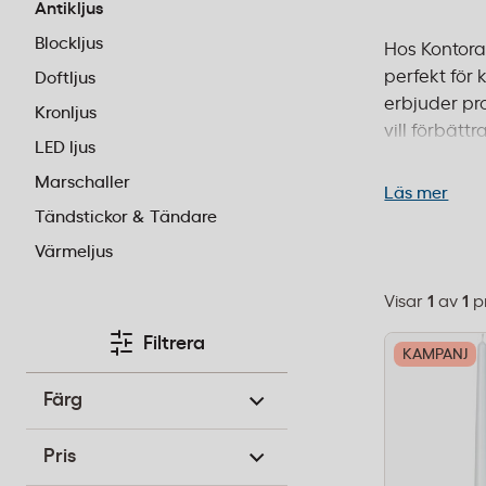
Antikljus
Blockljus
Hos Kontora
perfekt för 
Doftljus
erbjuder pro
Kronljus
vill förbät
LED ljus
Våra produkt
Marschaller
inom 1–2 dag
Läs mer
Tändstickor & Tändare
Värmeljus
Visar
1
av
1
p
Välj
sorteringsor
Filtrera
KAMPANJ
Färg
Pris