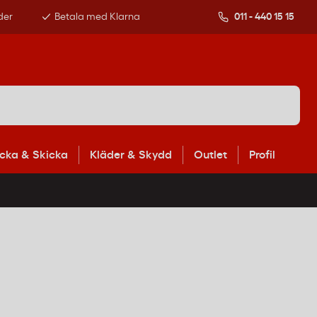
der
Betala med Klarna
011 - 440 15 15
cka & Skicka
Kläder & Skydd
Outlet
Profil