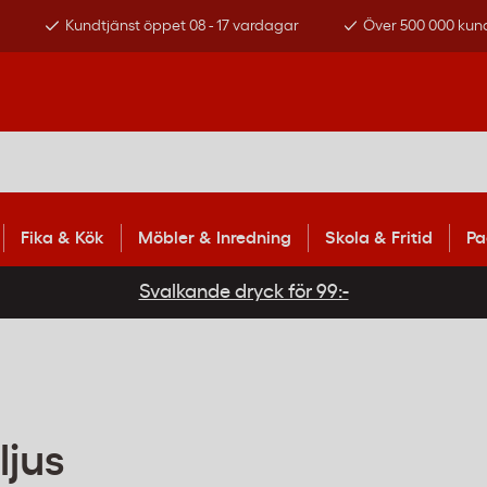
s
Kundtjänst öppet 08 - 17 vardagar
Över 500 000 kun
Fika & Kök
Möbler & Inredning
Skola & Fritid
Pa
Svalkande dryck för 99:-
ljus