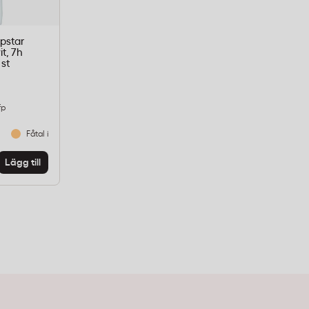
apstar
it, 7h
 st
fp
Fåtal i lager
Lägg till