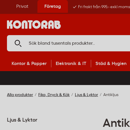
Privat
Företag
Fri frakt från 995:- exkl mom
Kontor & Papper
Elektronik & IT
Städ & Hygien
Alla produkter
Fika, Dryck & Kök
Ljus & Lyktor
Antikljus
Ljus & Lyktor
Antik