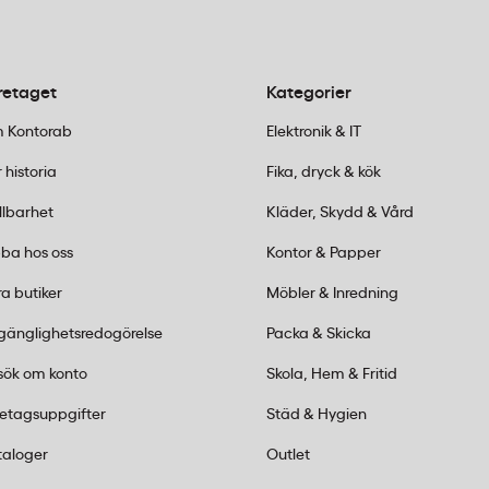
alla sammanhang. De ger en ren, tidlös känsla och passar l
 kombinera med både naturliga material och färgglada
retaget
Kategorier
 Kontorab
Elektronik & IT
 historia
Fika, dryck & kök
llbarhet
Kläder, Skydd & Vård
ba hos oss
Kontor & Papper
a butiker
Möbler & Inredning
lgänglighetsredogörelse
Packa & Skicka
ver baserat på antal bord eller ljusplatser
e eller i någon av våra fysiska butiker
sök om konto
Skola, Hem & Fritid
gar.
retagsuppgifter
Städ & Hygien
taloger
Outlet
-440 15 15 eller mejla
order@kontorab.se
.