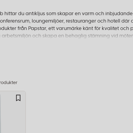
b hittar du antikljus som skapar en varm och inbjudande
konferensrum, loungemiljöer, restauranger och hotell där 
dukter från Papstar, ett varumärke känt för kvalitet och på
tra arbetsmiljön och skapa en behaglig stämning vid m
er följer relevanta säkerhetsstandarder för användning i k
ar och fri frakt från 995 kr.
rodukter
dning