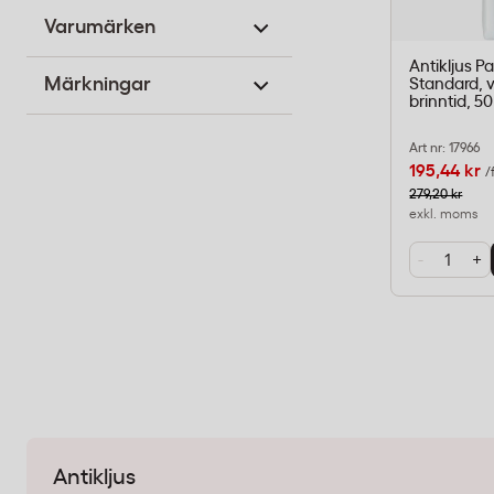
Varumärken
Antikljus P
Märkningar
Standard, v
brinntid, 50
Art nr: 17966
195,44 kr
/
279,20 kr
exkl. moms
-
+
Antikljus