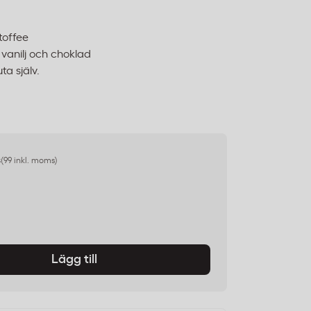
toffee
 vanilj och choklad
ta själv.
s
(99 inkl. moms)
Lägg till