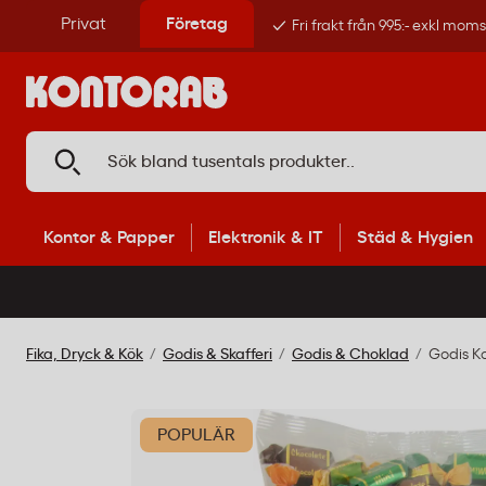
Privat
Företag
Fri frakt från 995:- exkl mom
Kontor & Papper
Elektronik & IT
Städ & Hygien
Fika, Dryck & Kök
Godis & Skafferi
Godis & Choklad
Godis Ko
POPULÄR