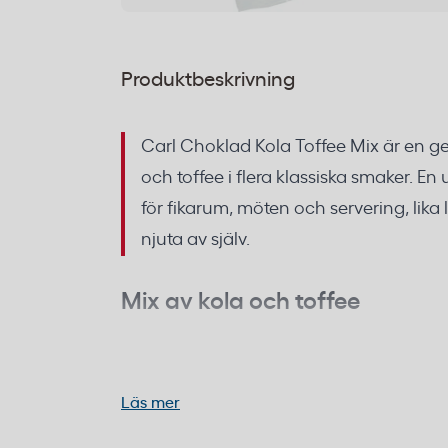
Produktbeskrivning
Carl Choklad Kola Toffee Mix är en g
och toffee i flera klassiska smaker. En
för fikarum, möten och servering, lika
njuta av själv.
Mix av kola och toffee
Godismixen innehåller individuellt inslag
smaker som klassisk kola, choklad, mint 
Läs mer
ger variation i både smak och textur, vilk
från första till sista biten.