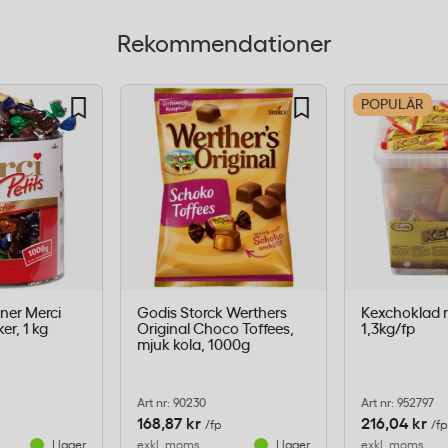
Rekommendationer
POPULÄR
lt lämplig för
nser och väntrum. Att
ttre hygien och enkel
ner Merci
Godis Storck Werthers
Kexchoklad m
er, 1 kg
Original Choco Toffees,
1,3kg/fp
mjuk kola, 1000g
as av många
Art nr: 90230
Art nr: 952797
168,87 kr
216,04 kr
/fp
/fp
er som passar en bred
I lager
exkl. moms
I lager
exkl. moms