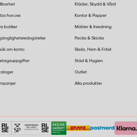
llbarhet
Kläder, Skydd & Vård
ba hos oss
Kontor & Papper
bland annat kola, choklad,
a butiker
Möbler & Inredning
lgänglighetsredogörelse
Packa & Skicka
sök om konto
Skola, Hem & Fritid
 miljöer där många vill
retagsuppgifter
Städ & Hygien
taloger
Outlet
mpanjer
Alla produkter