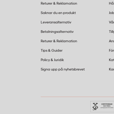
Vilka smaker ingår i mixen?
Returer & Reklamation
Hå
Saknar du en produkt
Job
Mixen innehåller flera klassiska smaker, 
mint och vanilj.
Leveransalternativ
Vår
Betalningsalternativ
Til
Passar den för kontor och möten?
Returer & Reklamation
An
Ja, den är särskilt populär i gemensamma
Tips & Guider
Fö
kunna ta en bit då och då.
Policy & Juridik
Ka
Signa upp på nyhetsbrevet
Ka