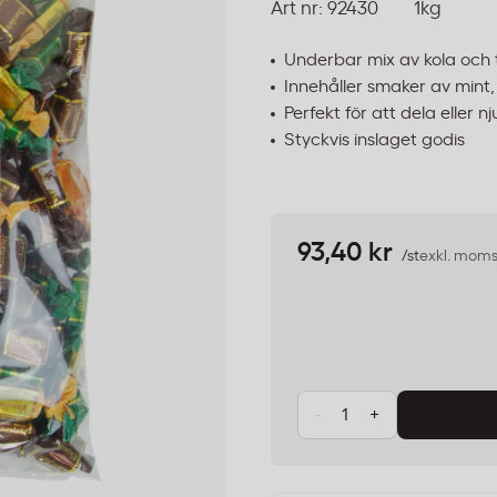
Art nr:
92430
1kg
Underbar mix av kola och 
Innehåller smaker av mint,
Perfekt för att dela eller nju
Styckvis inslaget godis
93,40 kr
/st
exkl. mom
-
+