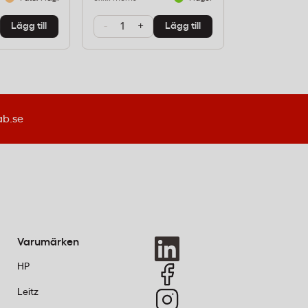
-
+
-
+
Lägg till
Lägg till
ab.se
Varumärken
HP
Leitz