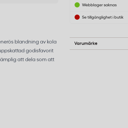
Webblager saknas
Se tillgänglighet i butik
Carl Choklad
enerös blandning av kola
Varumärke
 uppskattad godisfavorit
 lämplig att dela som att
na kolor och toffees med
och vanilj. Kombinationen
et gör skålen lika lockande