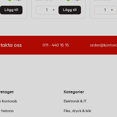
ryggt val när du vill
-
+
-
+
Lägg till
Lägg till
om, utan att behöva välja
takta oss
011 - 440 15 15
order@kontor
oner och som
ffee
retaget
Kategorier
 Kontorab
Elektronik & IT
ör serveringen mer
 historia
Fika, dryck & kök