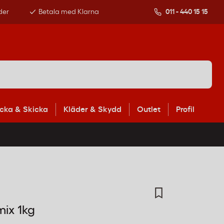
der
Betala med Klarna
011 - 440 15 15
cka & Skicka
Kläder & Skydd
Outlet
Profil
mix 1kg