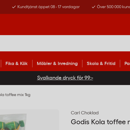
s
Kundtjänst öppet 08 - 17 vardagar
Över 500 000 kun
Fika & Kök
Möbler & Inredning
Skola & Fritid
Pa
Svalkande dryck för 99:-
la toffee mix 1kg
Carl Choklad
Godis Kola toffee 