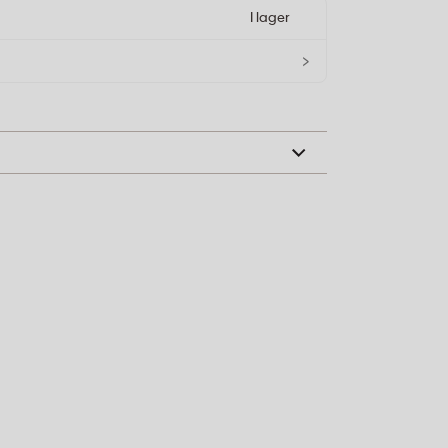
I lager
›