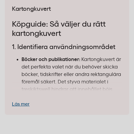
Kartongkuvert
Köpguide: Så väljer du rätt
kartongkuvert
1. Identifiera användningsområdet
Böcker och publikationer:
Kartongkuvert är
det perfekta valet när du behöver skicka
böcker, tidskrifter eller andra rektangulära
föremål säkert. Det styva materialet i
treskiktswell hindrar att innehållet böjs
eller skadas under transport.
Läs mer
Viktiga dokument:
Använd kartongkuvert
för att skydda inramat material,
fotografier eller diplom som inte får
veckas. Den styva konstruktionen ger ett