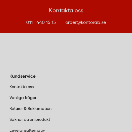
robust skydd som vanliga kuvert inte kan
erbjuda.
Kontakta oss
E-handel:
Perfekt för webbutiker som säljer
mindre varor som ska levereras i
011 - 440 15 15
order@kontorab.se
brevlådan. Kartongkuvert ger ett proffsigt
intryck och skyddar produkten hela vägen
fram till kunden.
2. Välj rätt storlek för ditt behov
A4-format:
Vårt
bokomslag i A4
passar
utmärkt för vanliga böcker, kataloger och
Kundservice
större publikationer. Med 25 kuvert per
Kontakta oss
förpackning får du ett ekonomiskt
Vanliga frågor
alternativ för regelbunden användning.
A5-format:
Bokomslag i A5
är smartare när
Returer & Reklamation
du skickar mindre böcker, pocket-format
Saknar du en produkt
eller kompakta produkter. Med 20 kuvert i
förpackningen passar det bra för mindre
Leveransalternativ