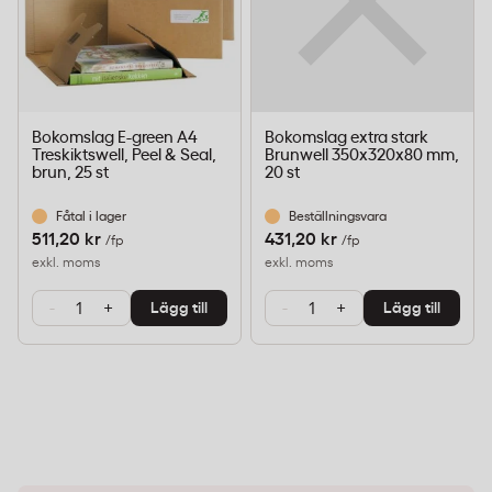
Bokomslag E-green A4
Bokomslag extra stark
Treskiktswell, Peel & Seal,
Brunwell 350x320x80 mm,
brun, 25 st
20 st
Fåtal i lager
Beställningsvara
511,20 kr
431,20 kr
/fp
/fp
exkl. moms
exkl. moms
-
+
-
+
Lägg till
Lägg till