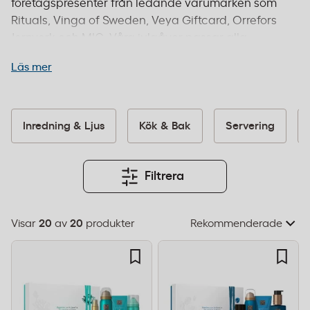
företagspresenter från ledande varumärken som
Rituals, Vinga of Sweden, Veya Giftcard, Orrefors
Jernverk och MIG. Våra julgåvor passar alla
företag, oavsett om du söker individuella gåvor
Läs mer
till personalen, representativa presenter till
kunder eller tack-gåvor till leverantörer.
Sortimentet innehåller både prisvärda och
exklusiva alternativ som garanterat uppskattas.
Inredning & Ljus
Kök & Bak
Servering
Beställ före 14:00 för leverans inom 1–2 dagar och
fri frakt från 995 kr.
Filtrera
Visar
20
av
20
produkter
Välj
sorteringsordning