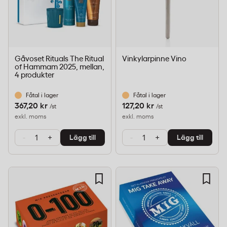
Gåvoset Rituals The Ritual
Vinkylarpinne Vino
of Hammam 2025, mellan,
4 produkter
Fåtal i lager
Fåtal i lager
367,20 kr
127,20 kr
/st
/st
exkl. moms
exkl. moms
-
+
-
+
Lägg till
Lägg till