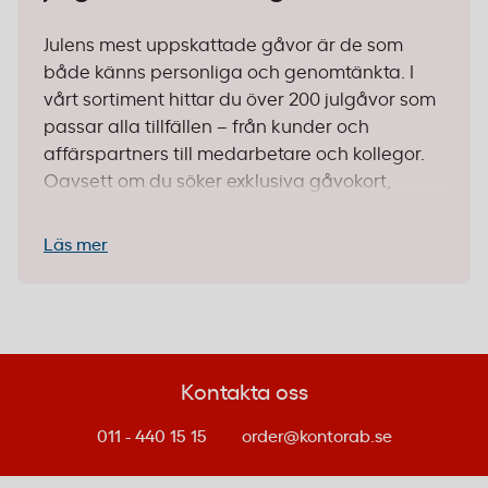
Julens mest uppskattade gåvor är de som
både känns personliga och genomtänkta. I
vårt sortiment hittar du över 200 julgåvor som
passar alla tillfällen – från kunder och
affärspartners till medarbetare och kollegor.
Oavsett om du söker exklusiva gåvokort,
lyxiga adventskalendrar eller skandinavisk
design, har vi samlat allt för att göra din
Läs mer
julhandel enkel och tidseffektiv.
Det bästa? Du kan handla både online på
kontorab.se och besöka någon av våra 25
fysiska butiker runt om i Sverige. Beställer du
Kontakta oss
före 14:00 så levererar vi inom 1–2 arbetsdagar.
011 - 440 15 15
order@kontorab.se
1. Identifiera mottagaren och
budgeten