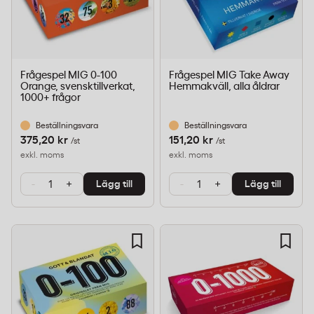
Frågespel MIG 0-100
Frågespel MIG Take Away
Orange, svensktillverkat,
Hemmakväll, alla åldrar
1000+ frågor
Beställningsvara
Beställningsvara
375,20 kr
151,20 kr
/st
/st
exkl. moms
exkl. moms
-
+
-
+
Lägg till
Lägg till