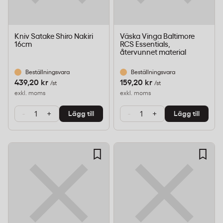
Kniv Satake Shiro Nakiri
Väska Vinga Baltimore
16cm
RCS Essentials,
återvunnet material
Beställningsvara
Beställningsvara
439,20 kr
159,20 kr
/st
/st
exkl. moms
exkl. moms
-
+
-
+
Lägg till
Lägg till