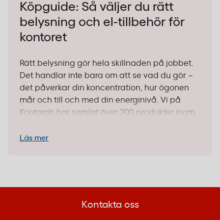
Köpguide: Så väljer du rätt
belysning och el-tillbehör för
kontoret
Rätt belysning gör hela skillnaden på jobbet.
Det handlar inte bara om att se vad du gör –
det påverkar din koncentration, hur ögonen
mår och till och med din energinivå. Vi på
Kontorab har samlat över 200 produkter inom
belysning och el-tillbehör som täcker allt från
klassiska skrivbordslampor till smart
Läs mer
julbelysning för receptionen. Här guidar vi dig
genom vad du behöver tänka på när du ska
välja rätt lösning för just ditt kontor.
1. Identifiera användningsområdet
Kontakta oss