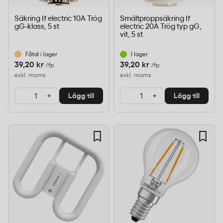
Säkring If electric 10A Trög
Smältproppsäkring If
gG-klass, 5 st
electric 20A Trög typ gG,
vit, 5 st
Fåtal i lager
I lager
39,20 kr
39,20 kr
/fp
/fp
exkl. moms
exkl. moms
-
+
-
+
Lägg till
Lägg till