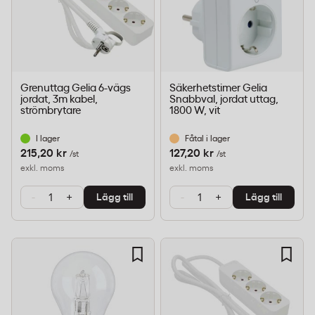
Grenuttag Gelia 6-vägs
Säkerhetstimer Gelia
jordat, 3m kabel,
Snabbval, jordat uttag,
strömbrytare
1800 W, vit
I lager
Fåtal i lager
215,20 kr
127,20 kr
/st
/st
exkl. moms
exkl. moms
-
+
-
+
Lägg till
Lägg till