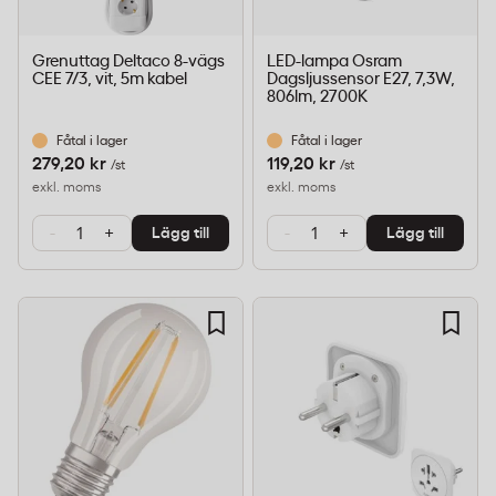
Grenuttag Deltaco 8-vägs
LED-lampa Osram
CEE 7/3, vit, 5m kabel
Dagsljussensor E27, 7,3W,
806lm, 2700K
Fåtal i lager
Fåtal i lager
279,20 kr
119,20 kr
/st
/st
exkl. moms
exkl. moms
-
+
-
+
Lägg till
Lägg till