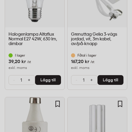
Halogenlampa Alfaflux
Grenuttag Gelia 3-vägs
Normal E27 42W, 630 lm,
jordad, vit, 3m kabel,
dimbar
av/på-knapp
I lager
Fåtal i lager
39,20 kr
167,20 kr
/st
/st
exkl. moms
exkl. moms
-
+
-
+
Lägg till
Lägg till