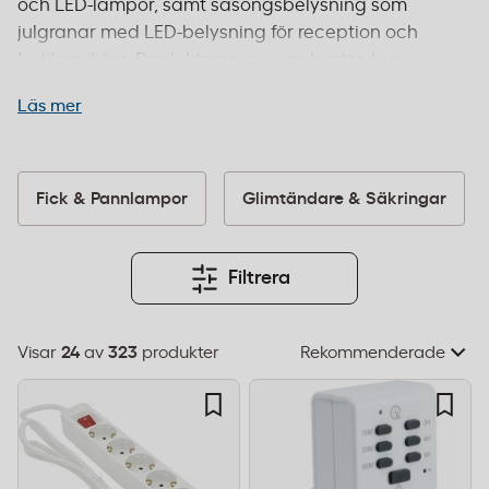
och LED-lampor, samt säsongsbelysning som
julgranar med LED-belysning för reception och
butiksmiljöer. Produkterna passar kontor, lager,
butiker och andra arbetsplatser där
Läs mer
kvalitetsbelysning är viktig. Många av våra
produkter är energieffektiva och uppfyller EU-
standarder för säkerhet och miljö. Vi levererar allt
från kompakta skrivbordslampor till fullstora
Fick & Pannlampor
Glimtändare & Säkringar
julgranar för företag som vill skapa rätt atmosfär.
Beställ före 14:00 för leverans inom 1–2 dagar och
fri frakt från 995 kr.
Filtrera
Visar
24
av
323
produkter
Välj
sorteringsordning