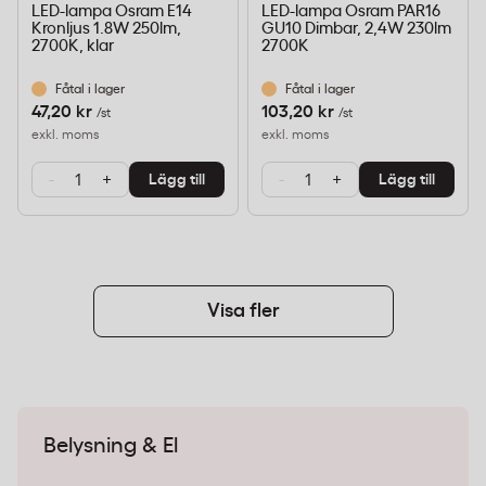
LED-lampa Osram E14
LED-lampa Osram PAR16
Kronljus 1.8W 250lm,
GU10 Dimbar, 2,4W 230lm
2700K, klar
2700K
Fåtal i lager
Fåtal i lager
47,20 kr
103,20 kr
/st
/st
exkl. moms
exkl. moms
-
+
-
+
Lägg till
Lägg till
Visa fler
Belysning & El