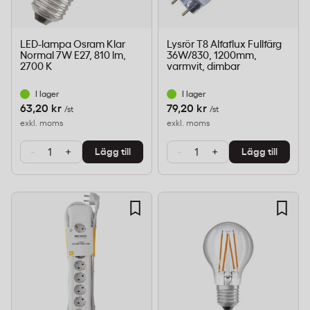
LED-lampa Osram Klar
Lysrör T8 Alfaflux Fullfärg
Normal 7W E27, 810 lm,
36W/830, 1200mm,
2700 K
varmvit, dimbar
I lager
I lager
63,20 kr
79,20 kr
/st
/st
exkl. moms
exkl. moms
-
+
-
+
Lägg till
Lägg till