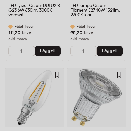
LED-lysrör Osram DULUX S
LED-lampa Osram
G23 6W 630lm, 3000K
Filament E27 10W 1521lm,
varmvit
2700K klar
Fåtal i lager
Fåtal i lager
111,20 kr
95,20 kr
/st
/st
exkl. moms
exkl. moms
-
+
-
+
Lägg till
Lägg till