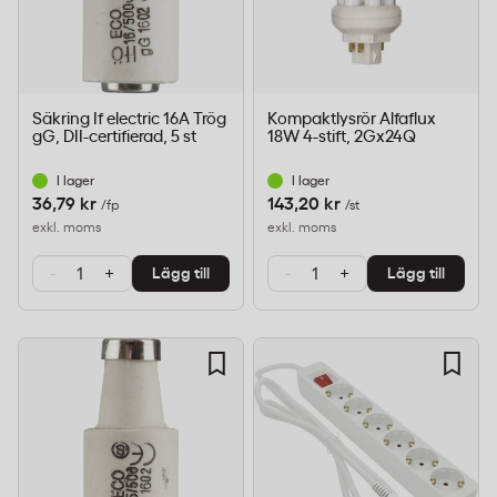
Säkring If electric 16A Trög
Kompaktlysrör Alfaflux
gG, DII-certifierad, 5 st
18W 4-stift, 2Gx24Q
I lager
I lager
36,79 kr
143,20 kr
/fp
/st
exkl. moms
exkl. moms
-
+
-
+
Lägg till
Lägg till