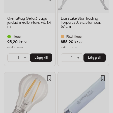
Grenuttag Gelia 3-vägs
Ljusstake Star Trading
jordad med brytare, vit, 1,4
Torpa LED, vit, 5 lampor,
m
57 cm
I lager
Fåtal i lager
95,20 kr
855,20 kr
/st
/st
exkl. moms
exkl. moms
-
+
-
+
Lägg till
Lägg till