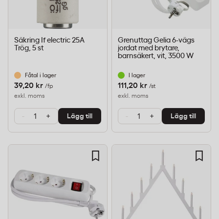
Säkring If electric 25A
Grenuttag Gelia 6-vägs
Trög, 5 st
jordat med brytare,
barnsäkert, vit, 3500 W
Fåtal i lager
I lager
39,20 kr
111,20 kr
/fp
/st
exkl. moms
exkl. moms
-
+
-
+
Lägg till
Lägg till