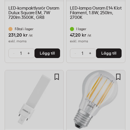
LED-kompaktlysrör Osram
LED-lampa Osram E14 Klot
Dulux Square EM, 7W
Filament, 1.8W, 250lm,
720lm 3500K, GR8
2700K
Fåtal i lager
I lager
231,20 kr
47,20 kr
/st
/st
exkl. moms
exkl. moms
-
+
-
+
Lägg till
Lägg till