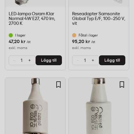
LED-lampa Osram Klar
Reseadapter Samsonite
Normal 4W E27, 470 lm,
Global Typ E/F, 100–250 V,
2700 K
vit
I lager
Fåtal i lager
47,20 kr
95,20 kr
/st
/st
exkl. moms
exkl. moms
-
+
-
+
Lägg till
Lägg till