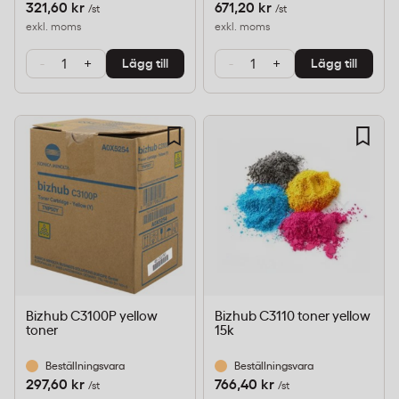
321,60 kr
671,20 kr
/st
/st
exkl. moms
exkl. moms
-
+
-
+
Lägg till
Lägg till
Bizhub C3100P yellow
Bizhub C3110 toner yellow
toner
15k
Beställningsvara
Beställningsvara
297,60 kr
766,40 kr
/st
/st