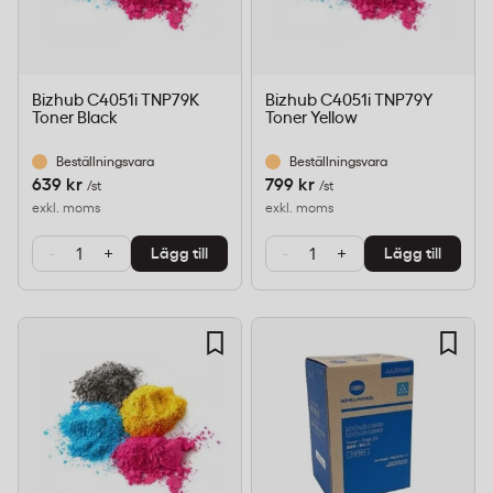
Bizhub C4051i TNP79K
Bizhub C4051i TNP79Y
Toner Black
Toner Yellow
Beställningsvara
Beställningsvara
639 kr
799 kr
/st
/st
exkl. moms
exkl. moms
-
+
-
+
Lägg till
Lägg till