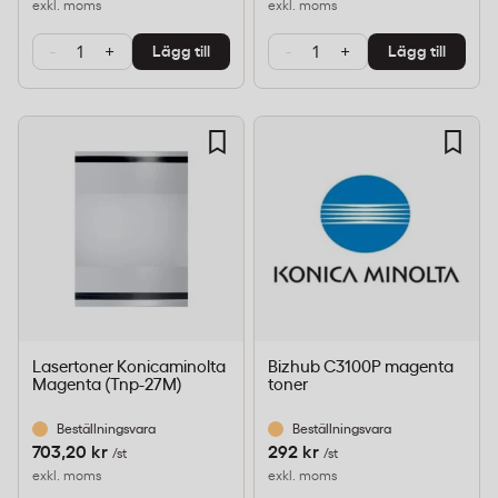
exkl. moms
exkl. moms
-
+
-
+
Lägg till
Lägg till
Lasertoner Konicaminolta
Bizhub C3100P magenta
Magenta (Tnp-27M)
toner
Beställningsvara
Beställningsvara
703,20 kr
292 kr
/st
/st
exkl. moms
exkl. moms