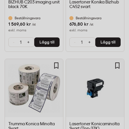
BIZHUB C203 imaging unit
Lasertoner Konika Bizhub
black 70K
C452 svart
Beställningsvara
Beställningsvara
1 569,60 kr
676,80 kr
/st
/st
exkl. moms
exkl. moms
-
+
-
+
Lägg till
Lägg till
Trumma Konica Minolta
Lasertoner Konicaminolta
Svart
Svart (Tnp-27K)