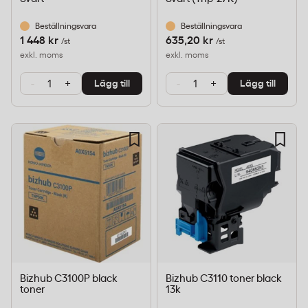
Beställningsvara
Beställningsvara
1 448 kr
635,20 kr
/st
/st
exkl. moms
exkl. moms
-
+
-
+
Lägg till
Lägg till
Bizhub C3100P black
Bizhub C3110 toner black
toner
13k