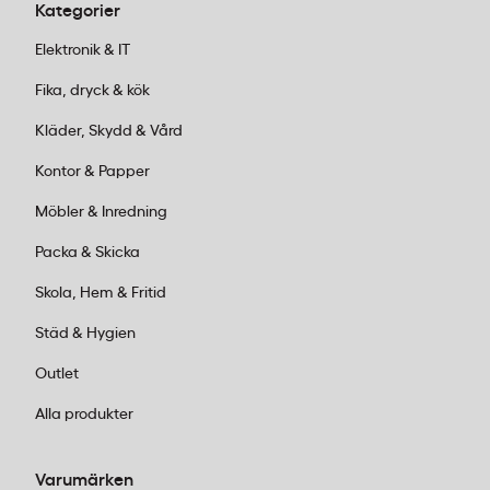
mestadels svartvita utskrifter för intern
Kategorier
dokumentation, men behöver färg för
Elektronik & IT
presentationer och kundmaterial.
Fika, dryck & kök
Svartvit toner:
Om du främst skriver ut text,
Kläder, Skydd & Vård
kontrakt och interna dokument räcker
svart toner långt. Originaltonern från
Kontor & Papper
Konica Minolta ger djupt svarta texter som
Möbler & Inredning
är lätta att läsa. Kapaciteten varierar från
cirka 10 000 sidor för mindre modeller upp
Packa & Skicka
till 25 000 sidor för större kontorsskrivare.
Skola, Hem & Fritid
Färgtoner:
För marknadsföringsmaterial,
presentationer och rapporter med
Städ & Hygien
diagram behöver du komplettera med
Outlet
cyan, magenta och gul toner.
Konica
Minolta
erbjuder färgtoner med exakt
Alla produkter
matchade nyanser som ger professionella
resultat. Tänk på att färgskrivare kräver
Varumärken