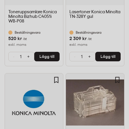
Toneruppsamlare Konica
Lasertoner Konica Minolta
Minolta Bizhub C4051i
TN-328Y gul
WB-P08
Beställningsvara
Beställningsvara
520 kr
2 309 kr
/st
/st
exkl. moms
exkl. moms
-
+
-
+
Lägg till
Lägg till