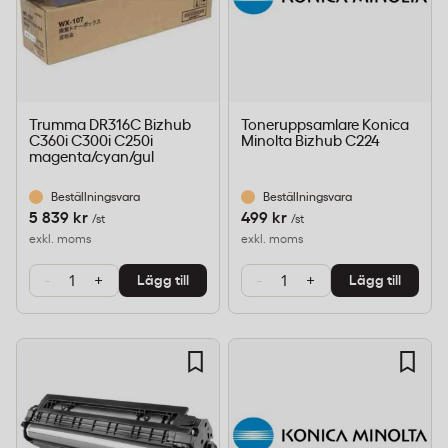
Trumma DR316C Bizhub
Toneruppsamlare Konica
C360i C300i C250i
Minolta Bizhub C224
magenta/cyan/gul
Beställningsvara
Beställningsvara
5 839 kr
499 kr
/st
/st
exkl. moms
exkl. moms
-
+
-
+
Lägg till
Lägg till