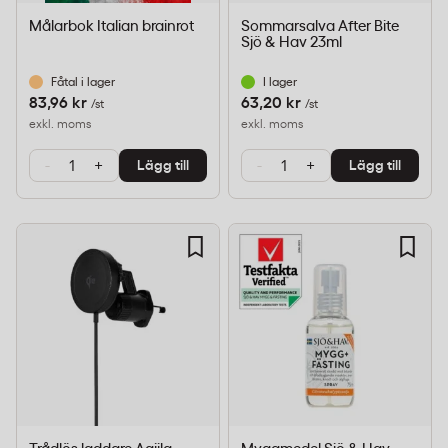
Målarbok Italian brainrot
Sommarsalva After Bite
Sjö & Hav 23ml
Fåtal i lager
I lager
83,96 kr
63,20 kr
/st
/st
exkl. moms
exkl. moms
-
+
-
+
Lägg till
Lägg till