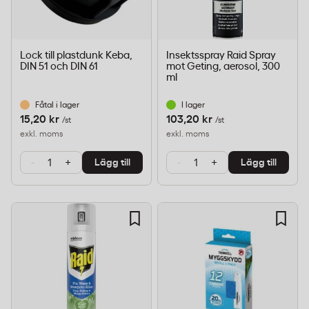
Lock till plastdunk Keba,
Insektsspray Raid Spray
DIN 51 och DIN 61
mot Geting, aerosol, 300
ml
Fåtal i lager
I lager
15,20 kr
103,20 kr
/st
/st
exkl. moms
exkl. moms
-
+
-
+
Lägg till
Lägg till