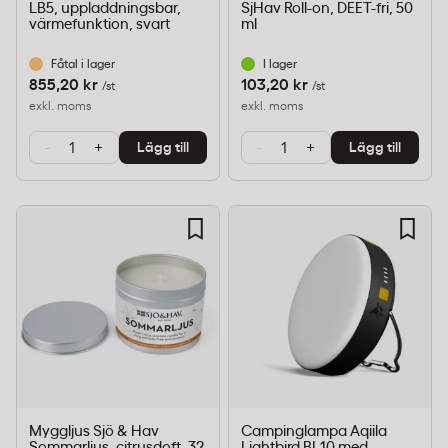
LB5, uppladdningsbar,
SjHav Roll-on, DEET-fri, 50
värmefunktion, svart
ml
Fåtal i lager
I lager
855,20 kr
103,20 kr
/st
/st
exkl. moms
exkl. moms
-
+
-
+
Lägg till
Lägg till
Myggljus Sjö & Hav
Campinglampa Aqiila
Sommarljus, citrusdoft, 32
Lightbird BL10 med