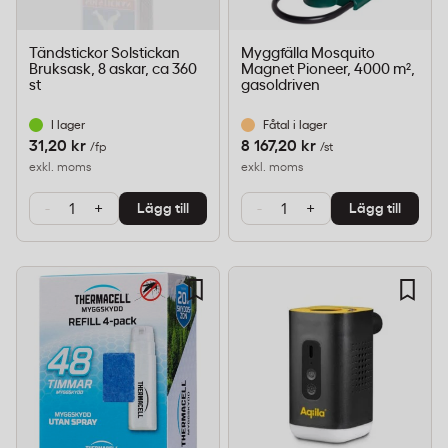
Tändstickor Solstickan
Myggfälla Mosquito
Bruksask, 8 askar, ca 360
Magnet Pioneer, 4000 m²,
st
gasoldriven
I lager
Fåtal i lager
31,20 kr
8 167,20 kr
/fp
/st
exkl. moms
exkl. moms
-
+
-
+
Lägg till
Lägg till