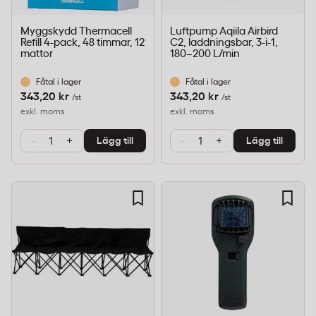
Myggskydd Thermacell
Luftpump Aqiila Airbird
Refill 4-pack, 48 timmar, 12
C2, laddningsbar, 3-i-1,
mattor
180–200 L/min
Fåtal i lager
Fåtal i lager
343,20 kr
343,20 kr
/st
/st
exkl. moms
exkl. moms
-
+
-
+
Lägg till
Lägg till