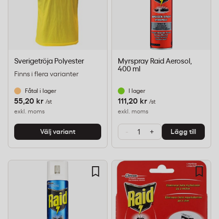
Sverigetröja Polyester
Myrspray Raid Aerosol,
400 ml
Finns i flera varianter
Fåtal i lager
I lager
55,20 kr
111,20 kr
/st
/st
exkl. moms
exkl. moms
-
+
Välj variant
Lägg till