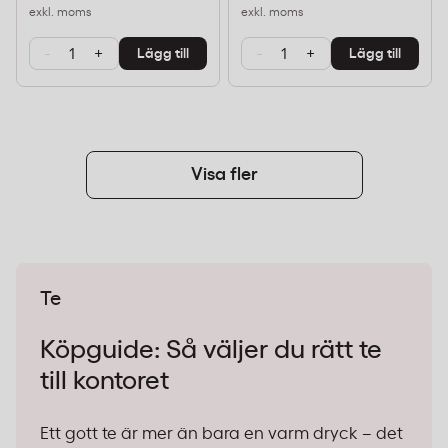
exkl. moms
exkl. moms
-
+
-
+
Lägg till
Lägg till
Visa fler
Te
Köpguide: Så väljer du rätt te
till kontoret
Ett gott te är mer än bara en varm dryck – det