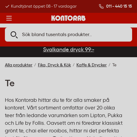
011 - 440 15 15
Kundtjänst öppet 08 - 17 vardagar
Över 500 000 kund
Svalkande dryck 99:-
Alla produkter
Fika, Dryck & Kök
Kaffe & Drycker
Te
Te
Hos Kontorab hittar du te för alla smaker på
kontoret. Vårt sortiment omfattar över 20 olika
teer från ledande varumärken som Lipton, Pukka
och Life by Follis. Oavsett om ni föredrar klassiskt
grönt te, chai eller rooibos, hittar ni det perfekta