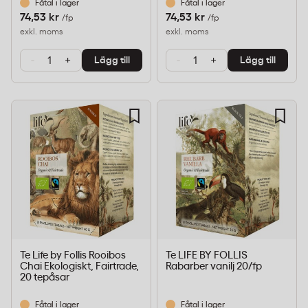
Fåtal i lager
Fåtal i lager
74,53 kr
74,53 kr
/fp
/fp
exkl. moms
exkl. moms
-
+
-
+
Lägg till
Lägg till
Te Life by Follis Rooibos
Te LIFE BY FOLLIS
Chai Ekologiskt, Fairtrade,
Rabarber vanilj 20/fp
20 tepåsar
Fåtal i lager
Fåtal i lager