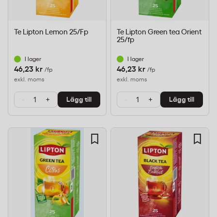
Te Lipton Lemon 25/Fp
Te Lipton Green tea Orient
25/fp
I lager
I lager
46,23 kr
46,23 kr
/fp
/fp
exkl. moms
exkl. moms
-
+
-
+
Lägg till
Lägg till