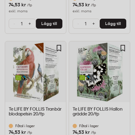
74,53 kr
74,53 kr
/fp
/fp
exkl. moms
exkl. moms
-
+
-
+
Lägg till
Lägg till
Te LIFE BY FOLLIS Tranbär
Te LIFE BY FOLLIS Hallon
blodapelsin 20/fp
grädde 20/fp
Fåtal i lager
Fåtal i lager
74,53 kr
74,53 kr
/fp
/fp