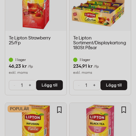
Te Lipton Strawberry
Te Lipton
25/Fp
Sortiment/Displaykartong
180St Påsar
I lager
I lager
46,23 kr
234,91 kr
/fp
/fp
exkl. moms
exkl. moms
-
+
-
+
Lägg till
Lägg till
POPULÄR