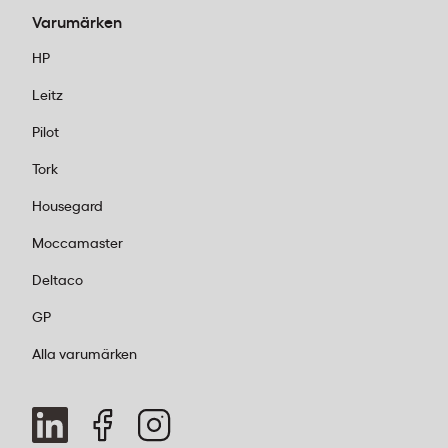
Varumärken
Hur många tepåsar behöver vi per månad?
Är ekologiskt te bättre?
HP
Kan vi beställa både kaffe och te samtidigt?
Leitz
Snabb beställningsguide
Pilot
Välj sortiment eller enskilda sorter
–
Tork
beroende på teamets storlek och
preferenser.
Housegard
Kombinera klassiskt och modernt
– ha
Moccamaster
svart te, grönt te och något koffeinfritt.
Deltaco
Lägg till praktiska tillbehör
– som socker,
honung eller mjölk om ni vill göra det
GP
komplett.
Alla varumärken
Beställ online eller besök oss
– vi finns på
kontorab.se och i våra tjugofem butiker
runt om i Sverige.
Lägg ordern före 14:00
för leverans inom en