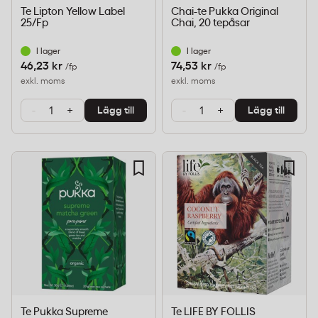
Te Lipton Yellow Label
Chai-te Pukka Original
25/Fp
Chai, 20 tepåsar
I lager
I lager
46,23 kr
74,53 kr
/fp
/fp
exkl. moms
exkl. moms
-
+
-
+
Lägg till
Lägg till
Te Pukka Supreme
Te LIFE BY FOLLIS