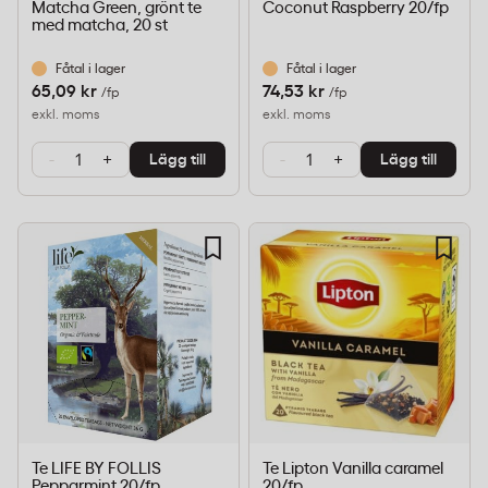
Matcha Green, grönt te
Coconut Raspberry 20/fp
med matcha, 20 st
Fåtal i lager
Fåtal i lager
65,09 kr
74,53 kr
/fp
/fp
exkl. moms
exkl. moms
-
+
-
+
Lägg till
Lägg till
Te LIFE BY FOLLIS
Te Lipton Vanilla caramel
Pepparmint 20/fp
20/fp