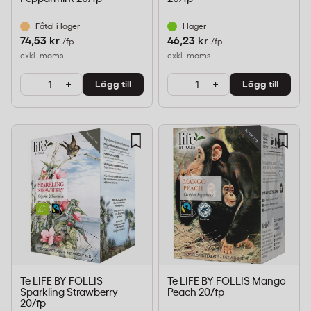
Fåtal i lager
I lager
74,53 kr
46,23 kr
/fp
/fp
exkl. moms
exkl. moms
-
+
-
+
Lägg till
Lägg till
Te LIFE BY FOLLIS
Te LIFE BY FOLLIS Mango
Sparkling Strawberry
Peach 20/fp
20/fp