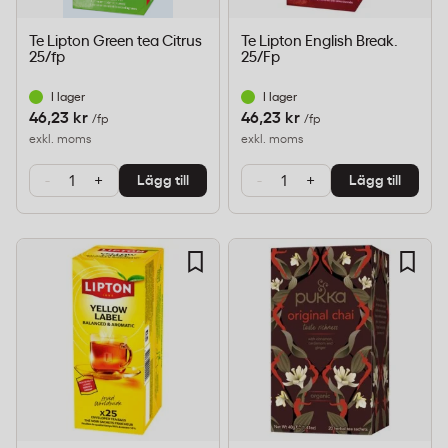
Te Lipton Green tea Citrus
Te Lipton English Break.
25/fp
25/Fp
I lager
I lager
46,23 kr
46,23 kr
/fp
/fp
exkl. moms
exkl. moms
-
+
-
+
Lägg till
Lägg till