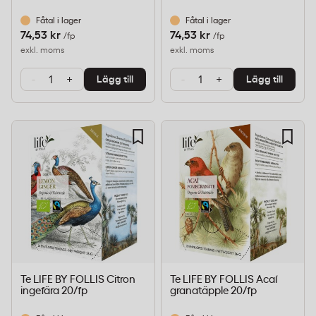
Fåtal i lager
Fåtal i lager
74,53 kr
74,53 kr
/fp
/fp
exkl. moms
exkl. moms
-
+
-
+
Lägg till
Lägg till
Te LIFE BY FOLLIS Citron
Te LIFE BY FOLLIS Acaí
ingefära 20/fp
granatäpple 20/fp