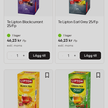
Te Lipton Blackcurrant
Te Lipton Earl Grey 25/Fp
25/Fp
I lager
I lager
46,23 kr
46,23 kr
/fp
/fp
exkl. moms
exkl. moms
-
+
-
+
Lägg till
Lägg till