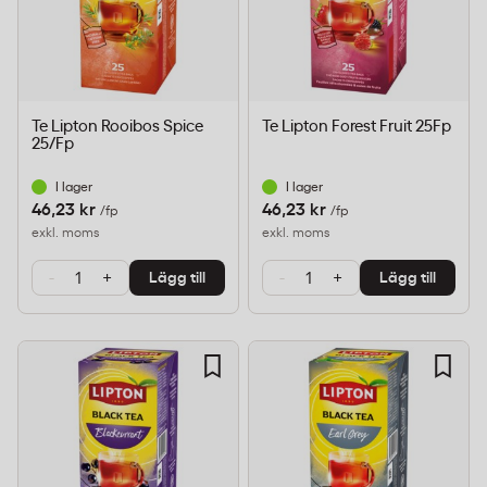
Te Lipton Rooibos Spice
Te Lipton Forest Fruit 25Fp
25/Fp
I lager
I lager
46,23 kr
46,23 kr
/fp
/fp
exkl. moms
exkl. moms
-
+
-
+
Lägg till
Lägg till