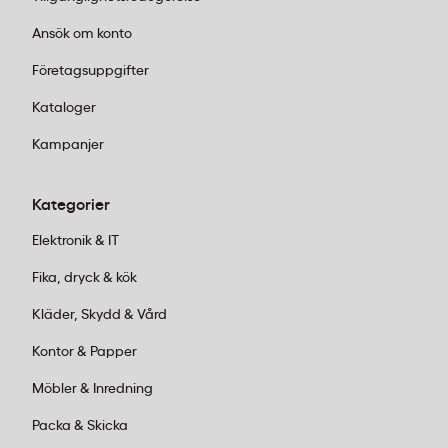
Välj rätt produkt
– matcha din lösning mot
Ansök om konto
bordets konstruktion och ditt behov
Företagsuppgifter
Handla online på kontorab.se eller i någon
av våra 25 butiker
– enkelt och smidigt
Kataloger
Lägg ordern före 14:00
för leverans inom 1–
Kampanjer
2 dagar
Kategorier
Kundservice:
Ring oss vardagar 08:00–
Elektronik & IT
17:00 på 011-440 15 15 eller mejla
order@kontorab.se
.
Fika, dryck & kök
Kläder, Skydd & Vård
Kontor & Papper
Möbler & Inredning
Packa & Skicka