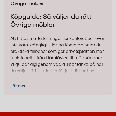
Övriga möbler
Köpguide: Så väljer du rätt
Övriga möbler
Att hitta smarta lösningar för kontoret behöver
inte vara krångligt. Här på Kontorab hittar du
praktiska tillbehör som gör arbetsplatsen mer
funktionell – från klämfästen till klädhängare.
Vi guidar dig genom vad du bör tänka på när
du väljer rätt produkter för just ditt behov.
1. Identifiera användningsområdet
Läs mer
Monterings­lösningar:
Behöver du fästa
skärmar eller andra tillbehör utan att
borra? Ett
klämfäste
ger en smidig icke-
invasiv lösning som passar perfekt när du