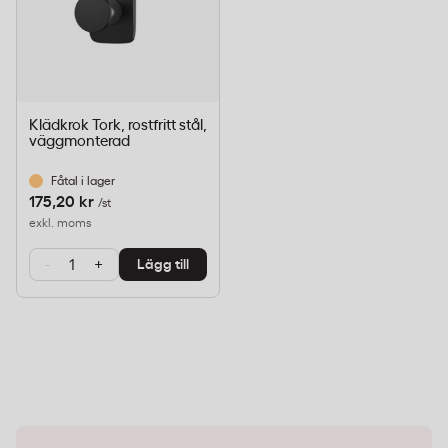
Klädkrok Tork, rostfritt stål,
väggmonterad
Fåtal i lager
175,20 kr
/st
exkl. moms
-
+
Lägg till