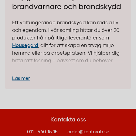
brandvarnare och brandskydd
Ett välfungerande brandskydd kan rädda liv
och egendom. I vår samling hittar du över 20
produkter från pålitliga leverantörer som
Housegard
, allt för att skapa en trygg miljö
hemma eller på arbetsplatsen. Vi hjälper dig
hitta rätt lösning – oavsett om du behöver
utrustning för kontoret, lagret eller hemmet.
Läs mer
1. Identifiera din miljö och behov
Brandskyddets utformning beror helt på var
det ska användas. Ett kontor med datorer och
elektronik kräver andra lösningar än en
Kontakta oss
verkstad med smörjmedel och kemikalier.
011 - 440 15 15
order@kontorab.se
Kontor och hemanvändning:
Här passar