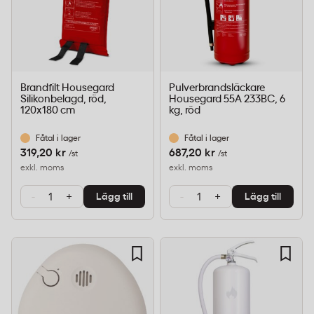
Brandfilt Housegard
Pulverbrandsläckare
Silikonbelagd, röd,
Housegard 55A 233BC, 6
120x180 cm
kg, röd
Fåtal i lager
Fåtal i lager
319,20 kr
687,20 kr
/st
/st
exkl. moms
exkl. moms
-
+
-
+
Lägg till
Lägg till