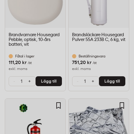
Brandvarnare Housegard
Brandsläckare Housegard
Pebble, optisk, 10-års
Pulver 55A 233B C, 6 kg, vit
batteri, vit
Fåtal i lager
Beställningsvara
111,20 kr
751,20 kr
/st
/st
exkl. moms
exkl. moms
-
+
-
+
Lägg till
Lägg till