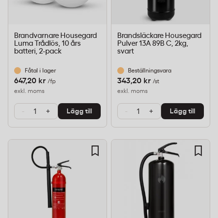
Brandvarnare Housegard
Brandsläckare Housegard
Luma Trådlös, 10 års
Pulver 13A 89B C, 2kg,
batteri, 2-pack
svart
Fåtal i lager
Beställningsvara
647,20 kr
343,20 kr
/fp
/st
exkl. moms
exkl. moms
-
+
-
+
Lägg till
Lägg till