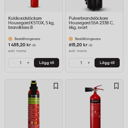
Koldioxidsläckare
Pulverbrandsläckare
Housegard K5TGX, 5 kg,
Housegard 55A 233B C,
brandklass B
6kg, svart
Beställningsvara
Beställningsvara
1 455,20 kr
615,20 kr
/st
/st
exkl. moms
exkl. moms
-
+
-
+
Lägg till
Lägg till