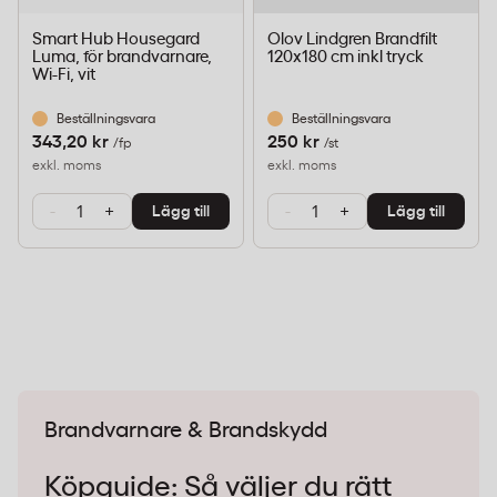
Smart Hub Housegard
Olov Lindgren Brandfilt
Luma, för brandvarnare,
120x180 cm inkl tryck
Wi-Fi, vit
Beställningsvara
Beställningsvara
343,20 kr
250 kr
/fp
/st
exkl. moms
exkl. moms
-
+
-
+
Lägg till
Lägg till
Brandvarnare & Brandskydd
Köpguide: Så väljer du rätt