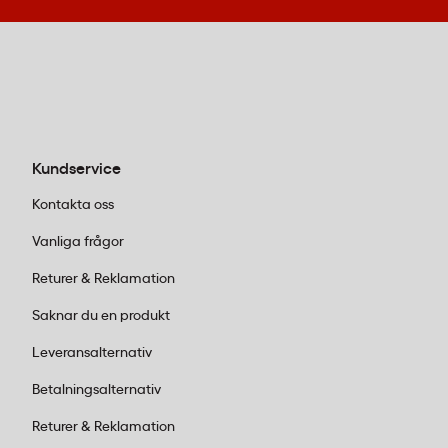
pulversläckare för blandade bränder eller
koldioxidsläckare som inte lämnar rester
efter släckning. För moderna miljöer med
litiumbatterier i laptops och mobiltelefoner
rekommenderar vi specialiserade
produkter som
Housegard AVD Lithex6
som
Kundservice
hanterar svåra batteribränder effektivt.
Industri och lager:
Välj större släckare med
Kontakta oss
kapacitet från 6 kg eller mer. Tänk på att
Vanliga frågor
skydda utrustningen i vädertåliga
brandsläckarskåp
som håller mot tuffa
Returer & Reklamation
förhållanden och säkerställer att
Saknar du en produkt
släckaren alltid är redo att användas.
Flervåningshus:
I tvåvåningshus är en
Leveransalternativ
räddningsstege ett smart komplement till
Betalningsalternativ
brandvarnare. Den monteras snabbt vid
fönstret och ger en säker utrymningsväg
Returer & Reklamation