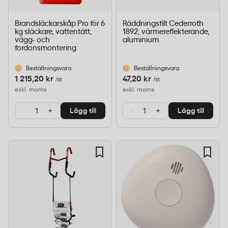
Brandsläckarskåp Pro för 6
Räddningsfilt Cederroth
kg släckare, vattentätt,
1892, värmereflekterande,
vägg- och
aluminium
fordonsmontering
Beställningsvara
Beställningsvara
1 215,20 kr
47,20 kr
/st
/st
exkl. moms
exkl. moms
-
+
-
+
Lägg till
Lägg till