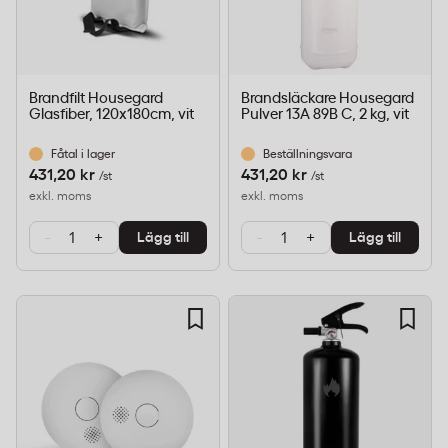
Brandfilt Housegard
Brandsläckare Housegard
Glasfiber, 120x180cm, vit
Pulver 13A 89B C, 2 kg, vit
Fåtal i lager
Beställningsvara
431,20 kr
431,20 kr
/st
/st
exkl. moms
exkl. moms
-
+
-
+
Lägg till
Lägg till