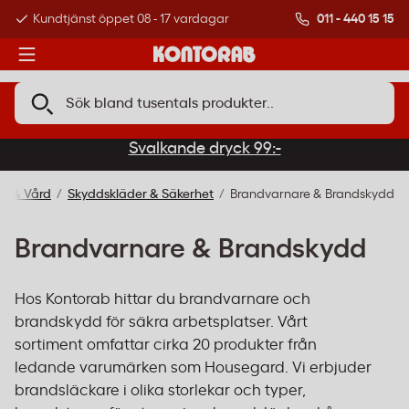
011 - 440 15 15
Kundtjänst öppet 08 - 17 vardagar
Över 500 000 kund
Svalkande dryck 99:-
dd & Vård
Skyddskläder & Säkerhet
Brandvarnare & Brandskydd
Brandvarnare & Brandskydd
Hos Kontorab hittar du brandvarnare och
brandskydd för säkra arbetsplatser. Vårt
sortiment omfattar cirka 20 produkter från
ledande varumärken som Housegard. Vi erbjuder
brandsläckare i olika storlekar och typer,