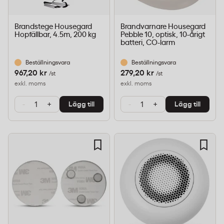
Brandstege Housegard
Brandvarnare Housegard
Hopfällbar, 4.5m, 200 kg
Pebble 10, optisk, 10-årigt
batteri, CO-larm
Beställningsvara
Beställningsvara
967,20 kr
279,20 kr
/st
/st
exkl. moms
exkl. moms
-
+
-
+
Lägg till
Lägg till