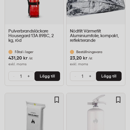
Pulverbrandsläckare
Nödfilt Värmefilt
Housegard 13A 89BC, 2
Aluminiumfolie, kompakt,
kg, röd
reflekterande
Fåtal i lager
Beställningsvara
431,20 kr
23,20 kr
/st
/st
exkl. moms
exkl. moms
-
+
-
+
Lägg till
Lägg till