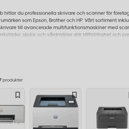
 hittar du professionella skrivare och scanner för företag 
umärken som Epson, Brother och HP. Vårt sortiment inklud
skrivare till avancerade multifunktionsmaskiner med scan
verkstäder, skolor och vårdmiljöer där tillförlitlighet oc
U:s energistandarder och är certifierade enligt ENERGY 
färglaserskrivare för marknadsavdelningen eller en robus
rt sortiment. Beställ före 14:00 för leverans inom 1–2 dagar o
7
produkter
dning