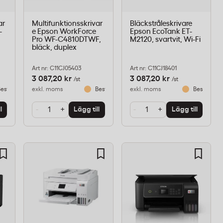
ar
Multifunktionsskrivar
Bläckstråleskrivare
-
e Epson WorkForce
Epson EcoTank ET-
Pro WF-C4810DTWF,
M2120, svartvit, Wi-Fi
bläck, duplex
Art nr: C11CJ05403
Art nr: C11CJ18401
3 087,20 kr
3 087,20 kr
/st
/st
eställningsvara
exkl. moms
Beställningsvara
exkl. moms
Beställnin
-
+
-
+
l
Lägg till
Lägg till