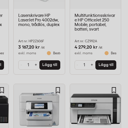
er
Laserskrivare HP
Multifunktionsskrivar
LaserJet Pro 4002dw,
e HP OfficeJet 250
ex
mono, trådlös, duplex
Mobile, portabel,
batteri, svart
Art nr: HP2Z606F
Art nr: CZ992A
3 167,20 kr
4 279,20 kr
/st
/st
eställningsvara
exkl. moms
Beställningsvara
exkl. moms
Beställnin
-
+
-
+
l
Lägg till
Lägg till