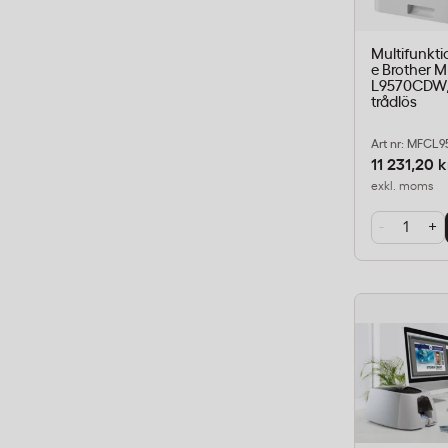
Multifunkti
e Brother 
L9570CDW, 
trådlös
Art nr: MFCL
11 231,20 k
exkl. moms
-
+