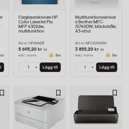
er
Färglaserskrivare HP
Multifunktionsskrivar
Color LaserJet Pro
e Brother MFC-
r
MFP 4302dw,
J5740DW, bläckstråle,
multifunktion
A3-stöd
Art nr: HP4RA83F
Art nr: MFCJ5740DW
5 695,20 kr
3 855,20 kr
/st
/st
eställningsvara
exkl. moms
Beställningsvara
exkl. moms
Beställnin
-
+
-
+
l
Lägg till
Lägg till