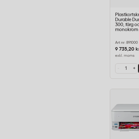
Plastkortsk
Durable Du
300, färg o
monokrom
Art nr: 891000
9 735,20 k
exkl. moms
-
+