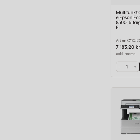
Multifunkti
e Epson Ec
8500, 6-fär
Fi
Art nr: C11CJ2
7 183,20 k
exkl. moms
-
+