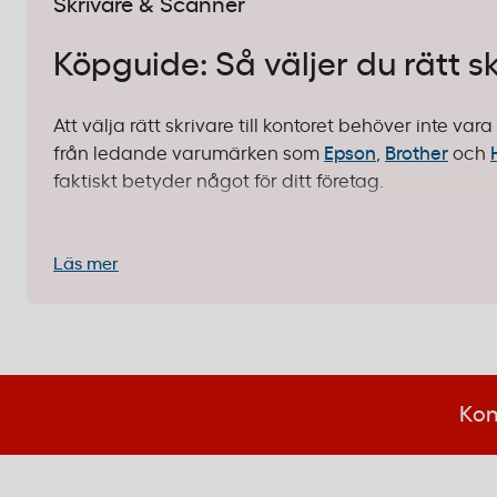
Skrivare & Scanner
Köpguide: Så väljer du rätt s
Att välja rätt skrivare till kontoret behöver inte va
från ledande varumärken som
Epson
,
Brother
och
faktiskt betyder något för ditt företag.
1. Identifiera ditt användningsområd
Läs mer
Det första steget är att fundera på hur mycket ni f
helt andra krav än en avdelning som producerar m
Litet kontor eller hemmiljö:
Behöver ni bara skri
kompakt färg- eller svartvit skrivare. Tänk lå
Kon
serviceavtal.
Mellanstor verksamhet:
När flera personer dela
maskin som både skriver, kopierar, scannar och