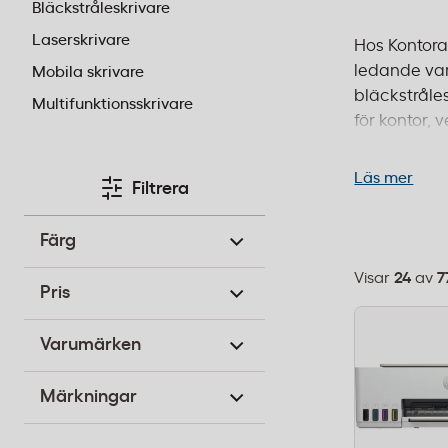
Bläckstråleskrivare
Laserskrivare
Hos Kontorab
ledande var
Mobila skrivare
bläckstråle
Multifunktionsskrivare
för kontor, 
uppfyller E
behöver en 
Läs mer
Filtrera
lösning i vå
Färg
Visar
24
av
7
Välj
Pris
sorteringsor
Varumärken
Märkningar