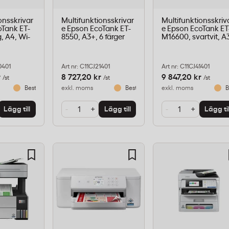
onsskrivar
Multifunktionsskrivar
Multifunktionsskriv
oTank ET-
e Epson EcoTank ET-
e Epson EcoTank ET
g, A4, Wi-
8550, A3+, 6 färger
M16600, svartvit, A
0401
Art nr: C11CJ21401
Art nr: C11CJ41401
r
8 727,20 kr
9 847,20 kr
/st
/st
/st
Beställningsvara
exkl. moms
Beställningsvara
exkl. moms
B
-
+
-
+
Lägg till
Lägg till
Lägg til