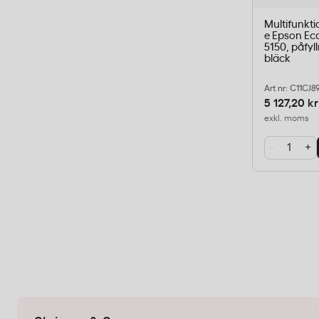
Multifunkti
e Epson Ec
5150, påfyl
bläck
Art nr: C11CJ8
5 127,20 kr
exkl. moms
-
+