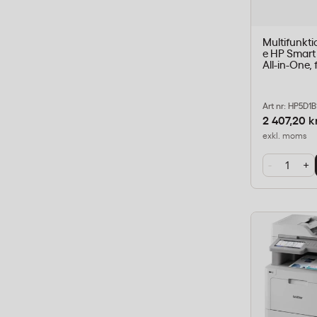
Multifunkti
e HP Smart
All-in-One, 
Art nr: HP5D1
2 407,20 k
exkl. moms
-
+