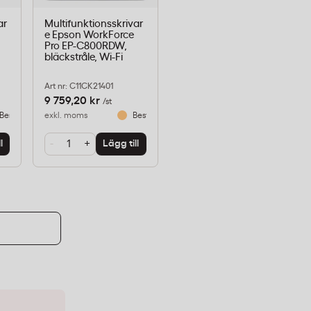
ar
Multifunktionsskrivar
e Epson WorkForce
,
Pro EP-C800RDW,
bläckstråle, Wi-Fi
Art nr: C11CK21401
9 759,20 kr
/st
Beställningsvara
exkl. moms
Beställningsvara
-
+
l
Lägg till