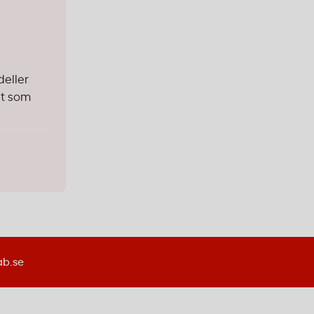
deller
et som
ov har
räcker en
er eller
ab.se
 en
 bra