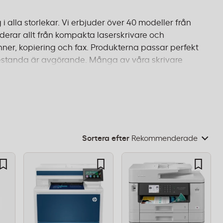
i alla storlekar. Vi erbjuder över 40 modeller från
erar allt från kompakta laserskrivare och
ner, kopiering och fax. Produkterna passar perfekt
h prestanda är avgörande. Många av våra skrivare
STAR för minskad miljöpåverkan. Oavsett om du
t dokumentscanner för arkivering, finns rätt
ch fri frakt från 995 kr.
Sortera efter