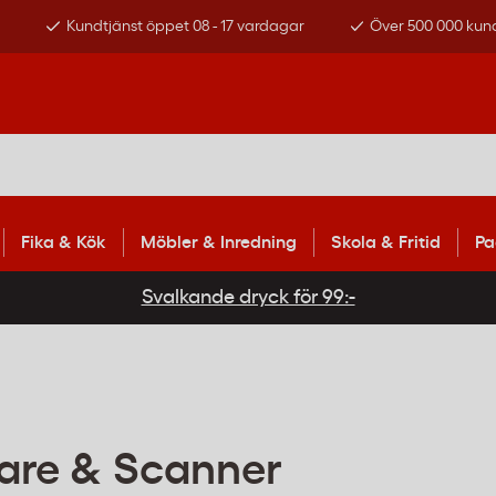
s
Kundtjänst öppet 08 - 17 vardagar
Över 500 000 kun
Fika & Kök
Möbler & Inredning
Skola & Fritid
Pa
Svalkande dryck för 99:-
vare & Scanner