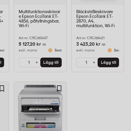
ar
Multifunktionsskrivar
Bläckstråleskrivare
-
e Epson EcoTank ET-
Epson EcoTank ET-
3+
4856, påfyllningsbar,
2870, A4,
Wi-Fi
multifunktion, Wi-Fi
Art nr: C11CJ60407
Art nr: C11CJ66421
5 127,20 kr
3 423,20 kr
/st
/st
eställningsvara
exkl. moms
Beställningsvara
exkl. moms
Beställnin
-
+
-
+
l
Lägg till
Lägg till