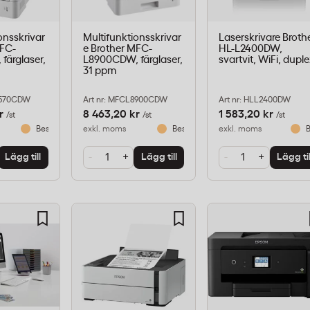
onsskrivar
Multifunktionsskrivar
Laserskrivare Broth
MFC-
e Brother MFC-
HL-L2400DW,
färglaser,
L8900CDW, färglaser,
svartvit, WiFi, dupl
31 ppm
9570CDW
Art nr: MFCL8900CDW
Art nr: HLL2400DW
r
8 463,20 kr
1 583,20 kr
/st
/st
/st
Beställningsvara
exkl. moms
Beställningsvara
exkl. moms
B
-
+
-
+
Lägg till
Lägg till
Lägg til