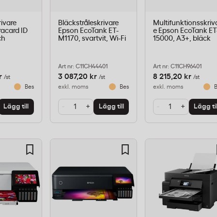
rivare
Bläckstråleskrivare
Multifunktionsskriv
racard ID
Epson EcoTank ET-
e Epson EcoTank ET
ch
M1170, svartvit, Wi-Fi
15000, A3+, bläck
Art nr: C11CH44401
Art nr: C11CH96401
r
3 087,20 kr
8 215,20 kr
/st
/st
/st
Beställningsvara
exkl. moms
Beställningsvara
exkl. moms
B
-
+
-
+
Lägg till
Lägg till
Lägg til