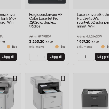
onsskrivar
Färglaserskrivare HP
Laserskrivare Broth
 Tank 5107
Color LaserJet Pro
HL-L2445DW,
färg, WiFi
3202dw, duplex,
svartvit, 32 sidor pe
trådlös
minut, Wi-Fi
B1A
Art nr: HP499R0F
Art nr: HLL2445DW
r
3 263,20 kr
1 967,20 kr
/st
/st
/st
Beställningsvara
exkl. moms
Beställningsvara
exkl. moms
B
-
+
-
+
Lägg till
Lägg till
Lägg til