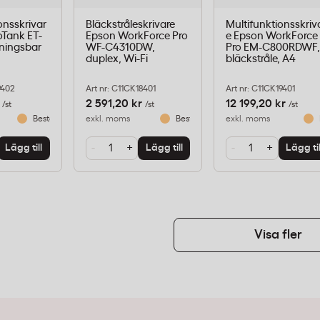
onsskrivar
Bläckstråleskrivare
Multifunktionsskriv
oTank ET-
Epson WorkForce Pro
e Epson WorkForce
lningsbar
WF-C4310DW,
Pro EM-C800RDWF
duplex, Wi-Fi
bläckstråle, A4
9402
Art nr: C11CK18401
Art nr: C11CK19401
2 591,20 kr
12 199,20 kr
/st
/st
/st
Beställningsvara
exkl. moms
Beställningsvara
exkl. moms
-
+
-
+
Lägg till
Lägg till
Lägg til
Visa fler