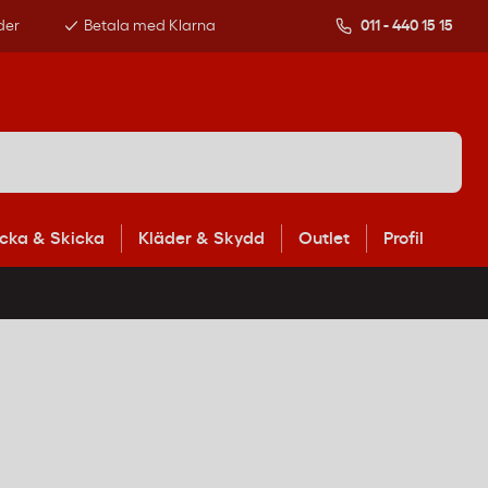
der
Betala med Klarna
011 - 440 15 15
cka & Skicka
Kläder & Skydd
Outlet
Profil