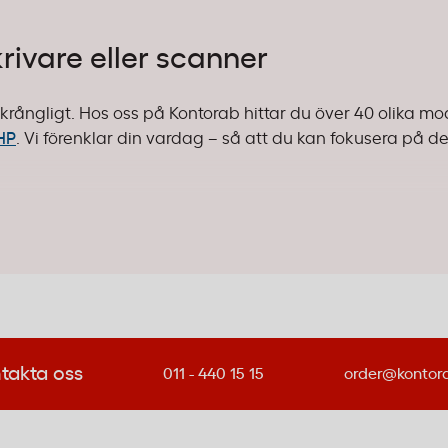
krivare eller scanner
ra krångligt. Hos oss på Kontorab hittar du över 40 olika mo
HP
. Vi förenklar din vardag – så att du kan fokusera på d
e
aktiskt skriver ut. Ett litet kontor med grundläggande beh
arknadsunderlaget eller juridiska dokument varje dag.
va ut enstaka fakturor, avtal eller interna dokument? Då 
g driftskostnad och enkel användning – utan krångliga meny
takta oss
011 - 440 15 15
order@kontor
r på samma enhet blir multifunktion viktigt. Då vill du ha
 kanske till och med faxar.
Brother MFCL9570CDW
är ett