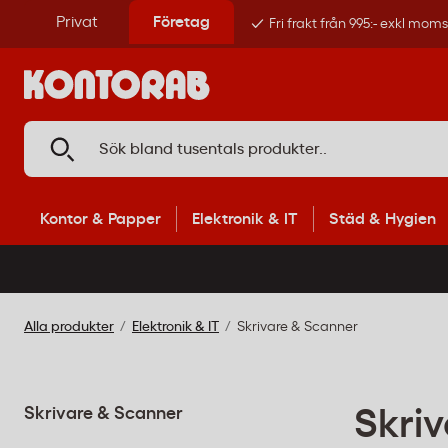
Privat
Företag
Fri frakt från 995:- exkl mom
Kontor & Papper
Elektronik & IT
Städ & Hygien
Alla produkter
Elektronik & IT
Skrivare & Scanner
Skrivare & Scanner
Skri