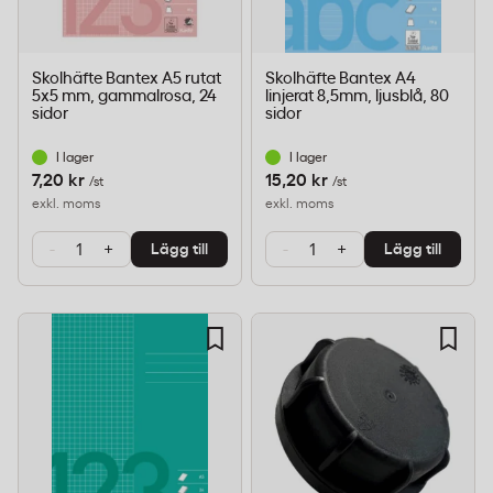
Skolhäfte Bantex A5 rutat
Skolhäfte Bantex A4
5x5 mm, gammalrosa, 24
linjerat 8,5mm, ljusblå, 80
sidor
sidor
I lager
I lager
7,20 kr
15,20 kr
/st
/st
exkl. moms
exkl. moms
-
+
-
+
Lägg till
Lägg till