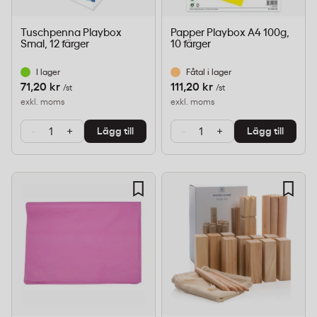
Tuschpenna Playbox
Papper Playbox A4 100g,
Smal, 12 färger
10 färger
I lager
Fåtal i lager
71,20 kr
111,20 kr
/st
/st
exkl. moms
exkl. moms
-
+
-
+
Lägg till
Lägg till