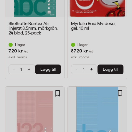
Skolhäfte Bantex A5
Myrfälla Raid Myrdosa,
linjerat 8,5mm, mörkgrön,
gel, 10 ml
24 blad, 25-pack
I lager
I lager
7,20 kr
87,20 kr
/st
/st
exkl. moms
exkl. moms
-
+
-
+
Lägg till
Lägg till