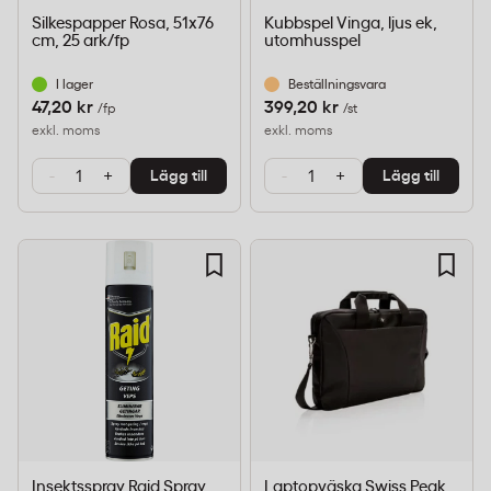
Silkespapper Rosa, 51x76
Kubbspel Vinga, ljus ek,
cm, 25 ark/fp
utomhusspel
I lager
Beställningsvara
47,20 kr
399,20 kr
/fp
/st
exkl. moms
exkl. moms
-
+
-
+
Lägg till
Lägg till
Insektsspray Raid Spray
Laptopväska Swiss Peak