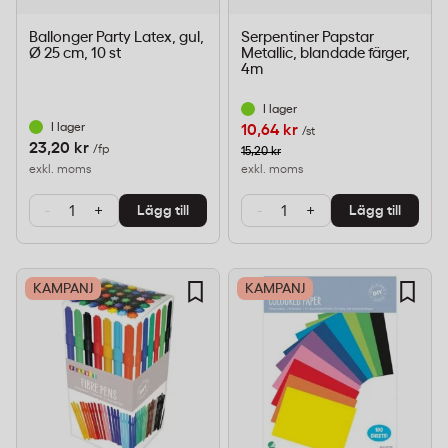
Ballonger Party Latex, gul,
Serpentiner Papstar
Ø 25 cm, 10 st
Metallic, blandade färger,
4m
I lager
I lager
10,64 kr
/st
23,20 kr
/fp
15,20 kr
exkl. moms
exkl. moms
-
+
-
+
Lägg till
Lägg till
KAMPANJ
KAMPANJ