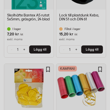
Skolhäfte Bantex A5 rutat
Lock till plastdunk Keba,
5x5mm, gräsgrön, 24 blad
DIN 51 och DIN 61
I lager
Fåtal i lager
7,20 kr
15,20 kr
/st
/st
exkl. moms
exkl. moms
-
+
-
+
Lägg till
Lägg till
KAMPANJ