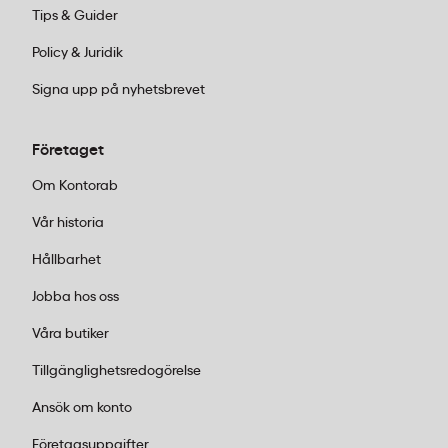
Fritidselektronik för äventyret:
Powerbanks
Tips & Guider
och solpaneler ger dig ström långt från
Policy & Juridik
närmaste eluttag.
Powerstation Aqiila
Powerbird S1500
levererar riktigt kraft när
Signa upp på nyhetsbrevet
det behövs – perfekt för husbil, camping
eller som backup hemma när stormen slår
Företaget
ut elen.
Grillsäsongen:
Gasolgrillarna från
Om Kontorab
MUSTANG
finns i olika storlekar och
Vår historia
effekter. Från kompakta trefotingar till
kraftpaket med sidobrännare och infraröd
Hållbarhet
värme. Rostfritt stål och rejäla grillgaller
Jobba hos oss
som håller år efter år.
Trädgård och utomhusliv:
Myggfällor som
Våra butiker
jobbar ljudlöst dygnet runt. Sköna möbler
Tillgänglighetsredogörelse
för altanen. Allt för att göra utemiljön till en
plats där familjen faktiskt vill hänga.
Ansök om konto
Hemmakontoret:
Praktiska
Företagsuppgifter