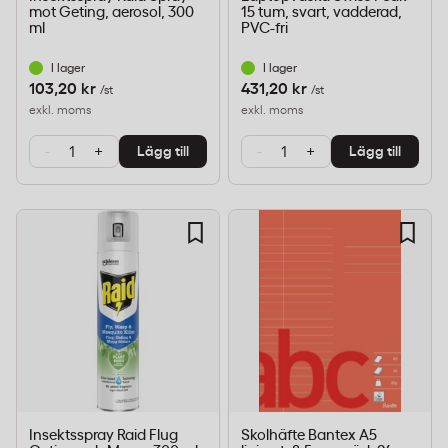
mot Geting, aerosol, 300
15 tum, svart, vadderad,
ml
PVC-fri
I lager
I lager
103,20 kr
431,20 kr
/st
/st
exkl. moms
exkl. moms
-
+
-
+
Lägg till
Lägg till
Insektsspray Raid Flug
Skolhäfte Bantex A5