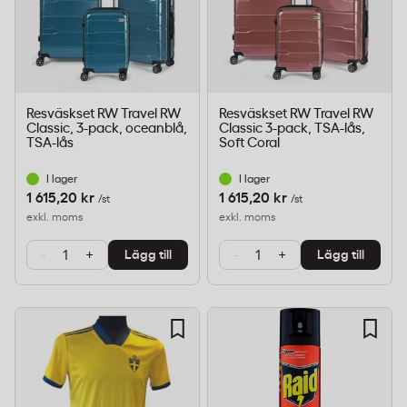
Resväskset RW Travel RW
Resväskset RW Travel RW
Classic, 3-pack, oceanblå,
Classic 3-pack, TSA-lås,
TSA-lås
Soft Coral
I lager
I lager
1 615,20 kr
1 615,20 kr
/st
/st
exkl. moms
exkl. moms
-
+
-
+
Lägg till
Lägg till