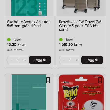
Skolhäfte Bantex A4 rutat
Resväskset RW Travel RW
5x5 mm, grön, 40 ark
Classic 3-pack, TSA-lås,
sand
I lager
I lager
15,20 kr
1 615,20 kr
/st
/st
exkl. moms
exkl. moms
-
+
-
+
Lägg till
Lägg till