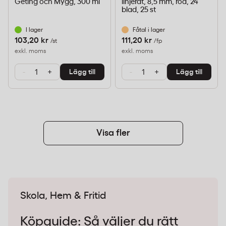
Geting och Mygg, 300 ml
linjerat, 8,5 mm, röd, 24
blad, 25 st
I lager
Fåtal i lager
103,20 kr
111,20 kr
/st
/fp
exkl. moms
exkl. moms
-
+
-
+
Lägg till
Lägg till
Visa fler
Skola, Hem & Fritid
Köpguide: Så väljer du rätt