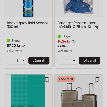
Insektsspray Raid Aerosol,
Ballonger Papstar Latex,
300 ml
mörkblå, Ø 25 cm, 10 st/fp
I lager
I lager
16,24 kr
/fp
87,20 kr
/st
23,20 kr
exkl. moms
exkl. moms
-
+
-
+
Lägg till
Lägg till
KAMPANJ