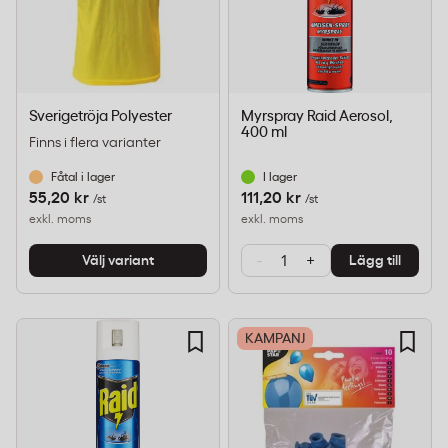
Sverigetröja Polyester
Myrspray Raid Aerosol,
400 ml
Finns i flera varianter
Fåtal i lager
I lager
55,20 kr
111,20 kr
/st
/st
exkl. moms
exkl. moms
-
+
Välj variant
Lägg till
KAMPANJ