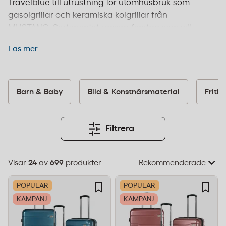
Travelblue till utrustning för utomhusbruk som
gasolgrillar och keramiska kolgrillar från
MUSTANG. Sortimentet passar företag som vill
erbjuda sina medarbetare produkter för både
Läs mer
arbete och fritid, samt skolor och offentliga
verksamheter. Våra produkter används inom
kontor, hotell, restauranger och
eventverksamheter. Vi samarbetar med ledande
Barn & Baby
Bild & Konstnärsmaterial
Fritid
varumärken som Cutter & Buck och erbjuder
produkter som uppfyller relevanta
kvalitetsstandarder. Beställ före 14:00 för leverans
Filtrera
inom 1–2 dagar och fri frakt från 995 kr.
Visar
24
av
699
produkter
Välj
sorteringsordning
POPULÄR
POPULÄR
KAMPANJ
KAMPANJ