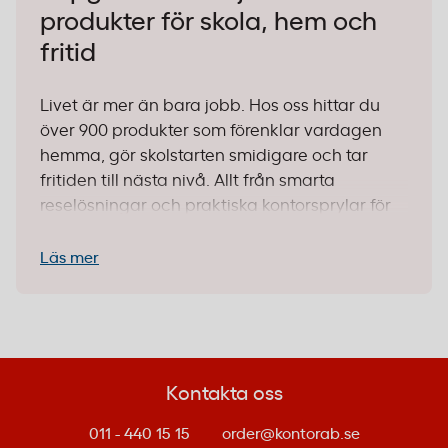
produkter för skola, hem och
fritid
Livet är mer än bara jobb. Hos oss hittar du
över 900 produkter som förenklar vardagen
hemma, gör skolstarten smidigare och tar
fritiden till nästa nivå. Allt från smarta
reselösningar och praktiska kontorsprylar för
hemmakontoret till grillsäsongens stjärnor och
fredag-mys-favoriterna. Det ska bara funka –
Läs mer
och det gör det.
Köp online på kontorab.se eller besök någon
av våra 25 butiker runt om i Sverige. Vi har
samlat allt du behöver på ett och samma
Kontakta oss
ställe, så slipper du leta runt på tio olika sajter.
Enkel beställning, snabb leverans och
011 - 440 15 15
order@kontorab.se