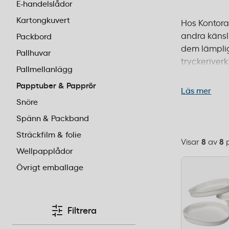
E-handelslådor
Kartongkuvert
Hos Kontora
andra känsl
Packbord
dem lämplig
Pallhuvar
tryckeriver
Pallmellanlägg
hållbart mat
Papptuber & Papprör
internatione
Läs mer
leverans ino
Snöre
Spänn & Packband
Sträckfilm & folie
Visar
8
av
8
Välj
Wellpapplådor
sorteringsor
Övrigt emballage
Filtrera