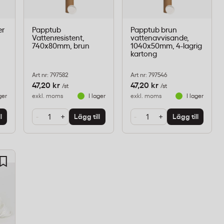
er
Papptub
Papptub brun
Vattenresistent,
vattenavvisande,
740x80mm, brun
1040x50mm, 4-lagrig
kartong
Art nr: 797582
Art nr: 797546
47,20 kr
47,20 kr
/st
/st
ger
exkl. moms
I lager
exkl. moms
I lager
-
+
-
+
l
Lägg till
Lägg till