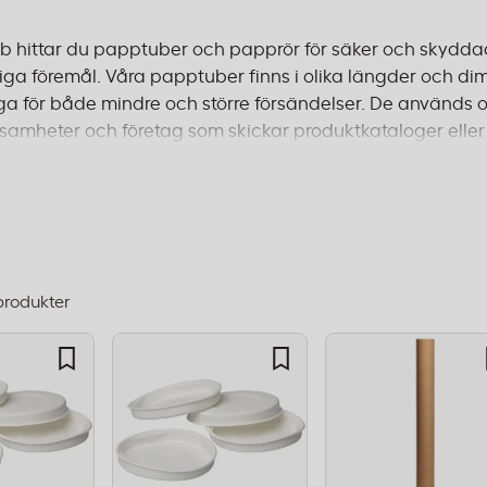
b hittar du papptuber och papprör för säker och skyddad
iga föremål. Våra papptuber finns i olika längder och dim
a för både mindre och större försändelser. De används of
ksamheter och företag som skickar produktkataloger eller 
erial och ger ett effektivt skydd mot fukt och böjning un
lla postförsändelser där du vill säkerställa att innehållet
m 1–2 dagar och fri frakt från 995 kr.
produkter
dning