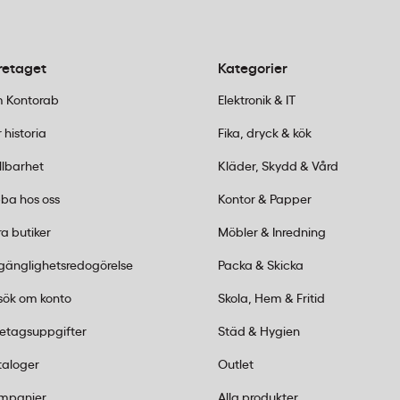
d 4-6 lagers konstruktion, vilket ger utmärkt styvhet och
retaget
Kategorier
ot fukt under transport och förvaring. Många av våra t
 Kontorab
Elektronik & IT
n öppnas och stängas – perfekt när innehållet ska grans
 historia
Fika, dryck & kök
llbarhet
Kläder, Skydd & Vård
r och papprör
ba hos oss
Kontor & Papper
a butiker
Möbler & Inredning
lgänglighetsredogörelse
Packa & Skicka
sök om konto
Skola, Hem & Fritid
för bekväm hantering.
retagsuppgifter
Städ & Hygien
för tjockare rullar.
taloger
Outlet
av våra 25 butiker.
gar.
mpanjer
Alla produkter