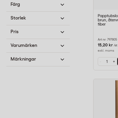
Färg
Papptubsl
Storlek
brun, åter
fiber
Pris
Art nr: 797805
15,20 kr
Varumärken
/st
exkl. moms
Märkningar
-
+