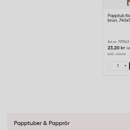
Papptub för
brun, 740
Art nr: 797543
23,20 kr
/s
exkl. moms
-
+
Papptuber & Papprör