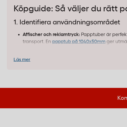
Köpguide: Så väljer du rätt
1. Identifiera användningsområdet
Affischer och reklamtryck:
Papptuber är perfekt
transport. En
papptub på 1040x50mm
ger utmär
bättre i kortare tuber.
Ritningar och tekniska dokument:
För arkitekte
Läs mer
papprör med 80mm diameter idealiska. De klarar
Lagring och arkivering:
Papptuber fungerar utm
skyddas mot damm och fukt. Vattenbeständig ka
2. Välj rätt storlek och diameter
Kon
Längd:
Vi har tuber från 540mm upp till 1040m
som A1 eller A0 kräver en
längre tub på 1040m
Diameter:
50mm passar standard affischer och b
80mm ett bättre val. Glöm inte att kompletter