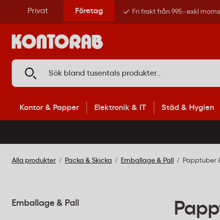
Privat
Företag
Fri frakt från 995:- exkl mom
Kontor & Papper
Elektronik & IT
Städ & Hygien
Alla produkter
Packa & Skicka
Emballage & Pall
Papptuber 
Emballage & Pall
Papp