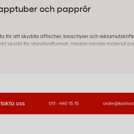
 papptuber och papprör
a för att skydda affischer, broschyrer och reklamutskrift
kt skydd för standardformat, medan mindre material pa
r och ingenjörer som behöver skicka ritningar säkert är kr
 tyngre papper och ger extra stabilitet vid transport.
ärkt för långtidsförvaring av dokument och tryck som s
rtong håller innehållet torrt under förvaring.
takta oss
011 - 440 15 15
order@kontor
m. För A2-affischer räcker en 540mm tub, medan större f
m
.
roschyrer. För tjockare rullar eller flera dokument samti
a med passande papptubslock för säker förslutning.