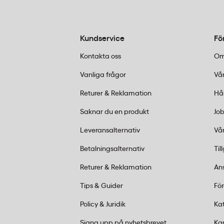
3. Materialkvalitet och skydd
Våra papptuber tillverkas i robust brun kartong me
Kundservice
Fö
mot böjning. Den vattenbeständiga ytan skyddar m
Kontakta oss
Om
levereras med praktiska plastkaplar som enkelt ka
att öppna hela tuben.
Vanliga frågor
Vår
Returer & Reklamation
Hå
Vanliga frågor om papptube
Saknar du en produkt
Job
Hur förslutar jag papptuben säkert?
Leveransalternativ
Vår
Tål papptuberna fukt och regn?
Betalningsalternativ
Til
Snabb beställningsguide
Returer & Reklamation
An
Mät ditt material
– lägg till 50-100mm i längd 
Tips & Guider
Fö
Välj diameter
– 50mm för standardformat, 80mm 
Policy & Juridik
Ka
Beställ online
på kontorab.se eller besök någon 
Lägg ordern före 14:00
för leverans inom 1–2 da
Signa upp på nyhetsbrevet
Ka