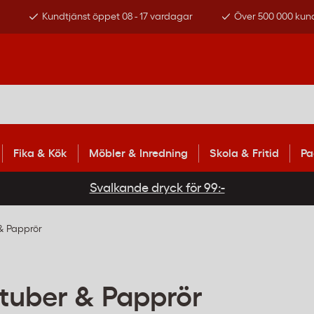
s
Kundtjänst öppet 08 - 17 vardagar
Över 500 000 kun
Fika & Kök
Möbler & Inredning
Skola & Fritid
Pa
Svalkande dryck för 99:-
& Papprör
tuber & Papprör