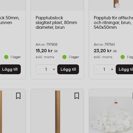
ock 50mm,
Papptubslock
Papptub för affisch
vunnen
slagfast plast, 80mm
och ritningar, brun,
diameter, brun
540x50mm
Art nr: 797808
Art nr: 797541
15,20 kr
23,20 kr
/st
/st
I lager
exkl. moms
I lager
exkl. moms
I la
-
+
-
+
Lägg till
Lägg till
Lägg til