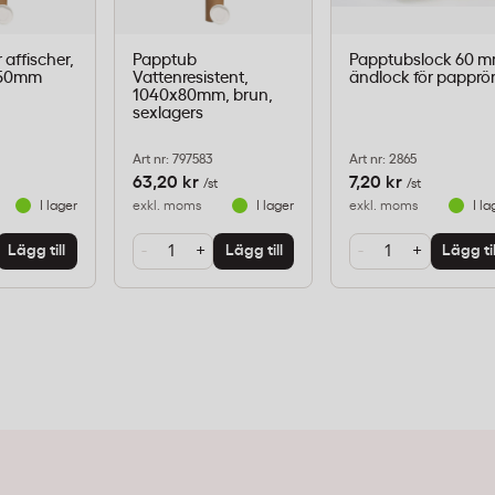
 affischer,
Papptub
Papptubslock 60 m
x50mm
Vattenresistent,
ändlock för papprö
1040x80mm, brun,
sexlagers
Art nr: 797583
Art nr: 2865
63,20 kr
7,20 kr
t
/st
/st
I lager
exkl. moms
I lager
exkl. moms
I la
-
+
-
+
Lägg till
Lägg till
Lägg til