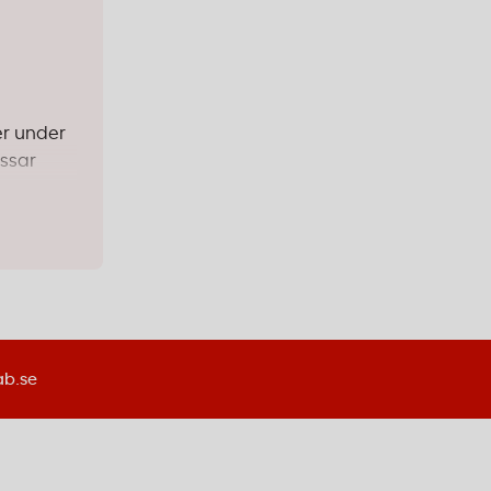
er under
ssar
aftigare
ka
ab.se
ormat
digt är