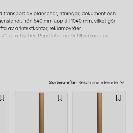
 transport av planscher, ritningar, dokument och
ensioner, från 540 mm upp till 1040 mm, vilket gör
ta av arkitektkontor, reklambyråer,
större affischer. Papptuberna är tillverkade av
der transporten. Perfekt för både inrikes och
 kommer fram oskadat. Beställ före 14:00 för
Sortera efter