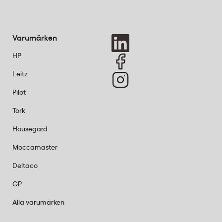
 skydd
Varumärken
uber
HP
kas utan
Leitz
Pilot
Tork
Housegard
Moccamaster
Deltaco
GP
Alla varumärken