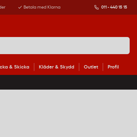
der
Betala med Klarna
011 - 440 15 15
cka & Skicka
Kläder & Skydd
Outlet
Profil