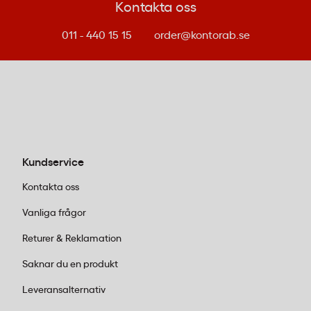
Sportevenemang:
Här räcker ofta 8-10x
Kontakta oss
förstoring. Du får bra överblick utan att
bilden skakar för mycket när du följer
011 - 440 15 15
order@kontorab.se
snabba rörelser på planen.
2. Välj rätt förstorkning och
linsdiameter
8x förstoring:
Ger stabil bild och brett
synfält – bra för nybörjare och
Kundservice
vardagsbruk.
10x förstoring:
Populärt val som ger
Kontakta oss
detaljrikedom utan att bilden blir för
Vanliga frågor
skakig. Fungerar för de flesta situationer.
12x förstoring:
För dig som vill se detaljer
Returer & Reklamation
på riktigt långa avstånd. Kräver stadiga
Saknar du en produkt
händer eller stativ för bästa resultat.
Linsdiameter (21-42 mm):
Större linser
Leveransalternativ
släpper in mer ljus och ger skarpare bild,