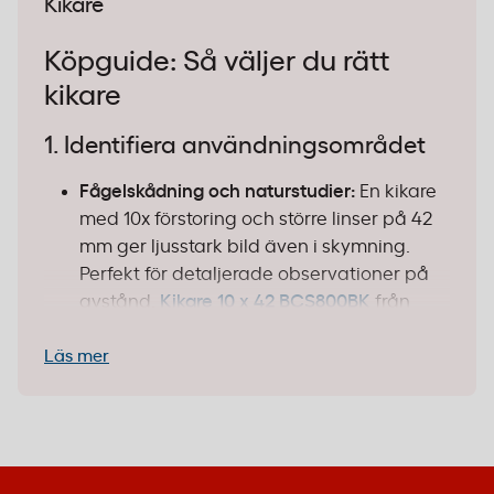
Kikare
Köpguide: Så väljer du rätt
kikare
1. Identifiera användningsområdet
Fågelskådning och naturstudier:
En kikare
med 10x förstoring och större linser på 42
mm ger ljusstark bild även i skymning.
Perfekt för detaljerade observationer på
avstånd.
Kikare 10 x 42 BCS800BK
från
KODAK
passar utmärkt för detta.
Läs mer
Vandring och resor:
Kompakta modeller
med 8x förstoring väger mindre och tar
minimal plats i ryggsäcken. De ger bra
balans mellan zoom och bildstabilitet –
perfekt när du är på språng.