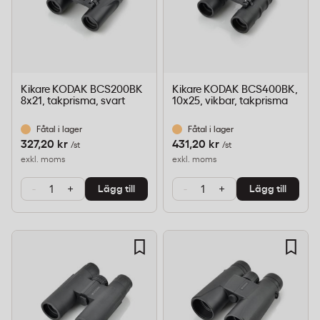
Kikare KODAK BCS200BK
Kikare KODAK BCS400BK,
8x21, takprisma, svart
10x25, vikbar, takprisma
Fåtal i lager
Fåtal i lager
327,20 kr
431,20 kr
/st
/st
exkl. moms
exkl. moms
-
+
-
+
Lägg till
Lägg till