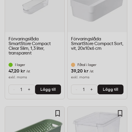
Förvaringslåda
Förvaringslåda
SmartStore Compact
SmartStore Compact Sort,
Clear Slim, 1,3 liter,
vit, 20x10x6 cm
transparent
I lager
Fåtal i lager
47,20 kr
39,20 kr
/st
/st
exkl. moms
exkl. moms
-
+
-
+
Lägg till
Lägg till