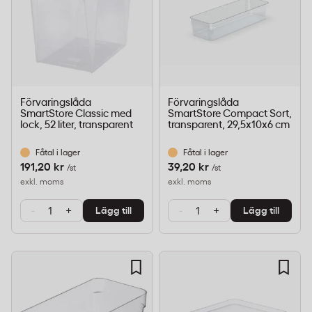
Förvaringslåda
Förvaringslåda
SmartStore Classic med
SmartStore Compact Sort,
lock, 52 liter, transparent
transparent, 29,5x10x6 cm
Fåtal i lager
Fåtal i lager
191,20 kr
39,20 kr
/st
/st
exkl. moms
exkl. moms
-
+
-
+
Lägg till
Lägg till