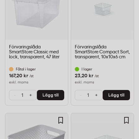
Förvaringslåda
Förvaringslåda
SmartStore Classic med
SmartStore Compact Sort,
lock, transparent, 47 liter
transparent, 10x10x6 cm
Fåtal i lager
I lager
167,20 kr
23,20 kr
/st
/st
exkl. moms
exkl. moms
-
+
-
+
Lägg till
Lägg till