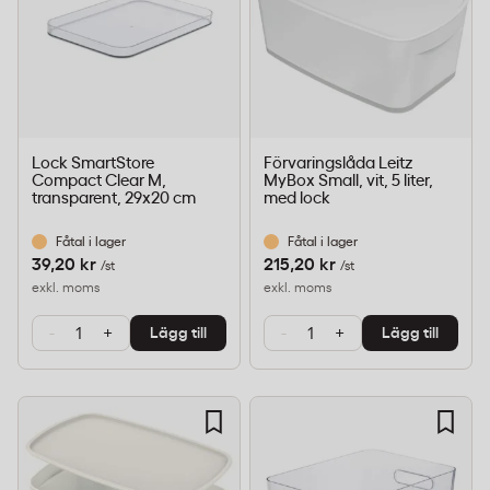
Lock SmartStore
Förvaringslåda Leitz
Compact Clear M,
MyBox Small, vit, 5 liter,
transparent, 29x20 cm
med lock
Fåtal i lager
Fåtal i lager
39,20 kr
215,20 kr
/st
/st
exkl. moms
exkl. moms
-
+
-
+
Lägg till
Lägg till