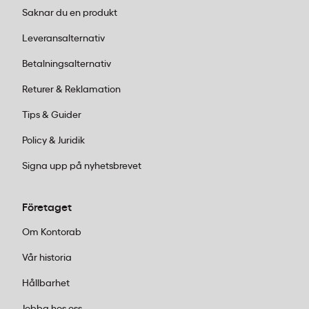
eller tidskrifter är en låda med flera fack
Saknar du en produkt
perfekt.
Leitz WOW 4 lådor
ger dig både
stora och små lådor som passar allt från
Leveransalternativ
pärmar till visitkort. Den högblanka
Betalningsalternativ
designen gör dessutom att den blir en
snygg detalj på skrivbordet.
Returer & Reklamation
Kablar och elektronik:
Har du tröttnat på
Tips & Guider
kabelsladden bakom datorn? En
förvaringslåda med flera fack håller
Policy & Juridik
laddare, hörlurar och adaptrar på plats.
Signa upp på nyhetsbrevet
Välj gärna en modell med transparent
sorteringsfack så du snabbt hittar rätt
Företaget
sladd.
Kontorsmaterial:
Pennor, gem,
Om Kontorab
häftapparater och block – alla småsaker
Vår historia
som lätt försvinner. Lådor med flera
mindre fack från
Leitz
eller
SmartStore
Hållbarhet
håller ordning utan att ta stor plats.