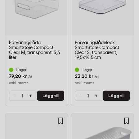
Förvaringslåda
Förvaringslådelock
SmartStore Compact
SmartStore Compact
Clear M, transparent, 5,3
Clear S, transparent,
liter
19,5x14,5 cm
I lager
I lager
79,20 kr
23,20 kr
/st
/st
exkl. moms
exkl. moms
-
+
-
+
Lägg till
Lägg till