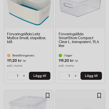
Förvaringslåda Leitz
Förvaringslåda
MyBox Small, stapelbar,
SmartStore Compact
blå
Clear L, transparent, 15,4
liter
Beställningsvara
I lager
111,20 kr
119,20 kr
/st
/st
exkl. moms
exkl. moms
-
+
-
+
Lägg till
Lägg till