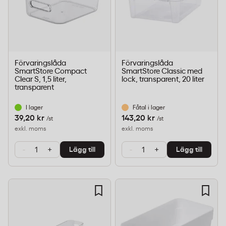
Förvaringslåda
Förvaringslåda
SmartStore Compact
SmartStore Classic med
Clear S, 1,5 liter,
lock, transparent, 20 liter
transparent
I lager
Fåtal i lager
39,20 kr
143,20 kr
/st
/st
exkl. moms
exkl. moms
-
+
-
+
Lägg till
Lägg till