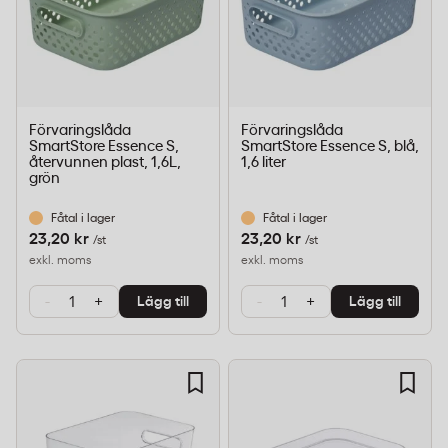
Förvaringslåda
Förvaringslåda
SmartStore Essence S,
SmartStore Essence S, blå,
återvunnen plast, 1,6L,
1,6 liter
grön
Fåtal i lager
Fåtal i lager
23,20 kr
23,20 kr
/st
/st
exkl. moms
exkl. moms
-
+
-
+
Lägg till
Lägg till