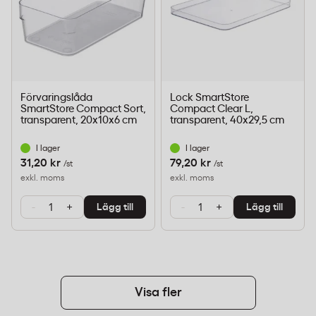
Förvaringslåda
Lock SmartStore
SmartStore Compact Sort,
Compact Clear L,
transparent, 20x10x6 cm
transparent, 40x29,5 cm
I lager
I lager
31,20 kr
79,20 kr
/st
/st
exkl. moms
exkl. moms
-
+
-
+
Lägg till
Lägg till
Visa fler