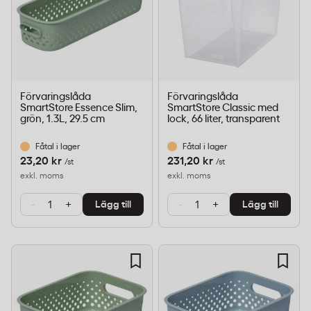
Förvaringslåda
Förvaringslåda
SmartStore Essence Slim,
SmartStore Classic med
grön, 1.3L, 29.5 cm
lock, 66 liter, transparent
Fåtal i lager
Fåtal i lager
23,20 kr
231,20 kr
/st
/st
exkl. moms
exkl. moms
-
+
-
+
Lägg till
Lägg till