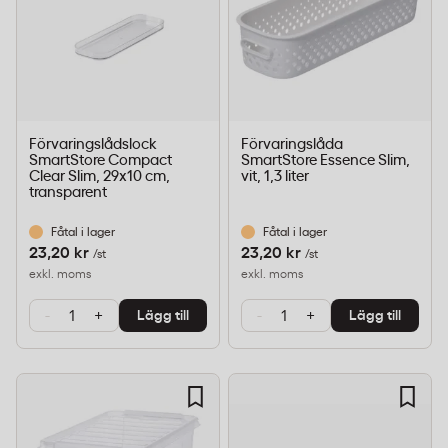
Förvaringslådslock
Förvaringslåda
SmartStore Compact
SmartStore Essence Slim,
Clear Slim, 29x10 cm,
vit, 1,3 liter
transparent
Fåtal i lager
Fåtal i lager
23,20 kr
23,20 kr
/st
/st
exkl. moms
exkl. moms
-
+
-
+
Lägg till
Lägg till