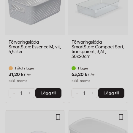
Förvaringslåda
Förvaringslåda
SmartStore Essence M, vit,
SmartStore Compact Sort,
5,5 liter
transparent, 3,6L,
30x20cm
Fåtal i lager
I lager
31,20 kr
63,20 kr
/st
/st
exkl. moms
exkl. moms
-
+
-
+
Lägg till
Lägg till