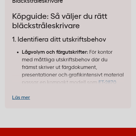
Bläckstråleskrivare
Köpguide: Så väljer du rätt
bläckstråleskrivare
1. Identifiera ditt utskriftsbehov
Lågvolym och färgutskrifter:
För kontor
med måttliga utskriftsbehov där du
främst skriver ut färgdokument,
presentationer och grafikintensivt material
passar en kompakt modell som
ET-2870
.
Den ger skarpa färgutskrifter till låg
Läs mer
kostnad per sida.
Högvolym och storformat:
Behöver du
skriva ut A3-format eller stora volymer
dokument? Då är en professionell modell
som
EcoTank ET-18100
rätt val. Den klarar
både standardformat och storformat med