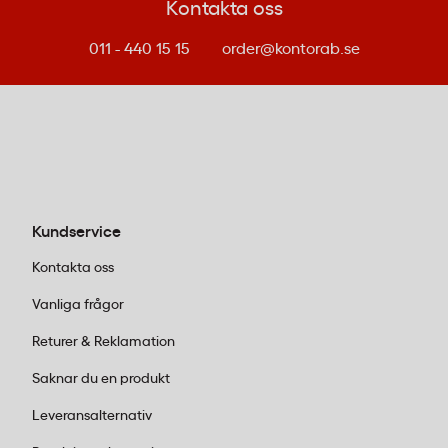
Kontakta oss
hög kvalitet.
011 - 440 15 15
order@kontorab.se
2. EcoTank-teknologi sänker dina
kostnader
Påfyllningsbara behållare:
Alla våra
Epson
-
modeller använder EcoTank-systemet med
stora, påfyllningsbara bläckbehållare
istället för traditionella patroner. Det
Kundservice
innebär att du fyller på bläck när det
börjar ta slut – enkelt och ekonomiskt.
Kontakta oss
Låg kostnad per utskrift:
Med EcoTank får
Vanliga frågor
du tusentals utskrifter från varje
påfyllning, vilket gör dessa skrivare
Returer & Reklamation
perfekta för kontor med täta
Saknar du en produkt
utskriftsbehov. Kostnaden per sida blir
mycket lägre jämfört med
Leveransalternativ
patronbaserade system.