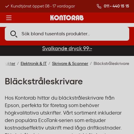
011 - 440 15 15
Kundtjänst öppet 08 - 17 vardagar
Över 500 000 kund
Svalkande dryck 99:-
rodukter
Elektronik & IT
Skrivare & Scanner
Bläckstråleskrivare
Bläckstråleskrivare
Hos Kontorab hittar du bläckstråleskrivare från
Epson, perfekta för företag som behöver
högkvalitativa utskrifter. Vårt sortiment inkluderar
den populära EcoTank-serien som erbjuder
kostnadseffektiv utskrift med låga driftkostnader.