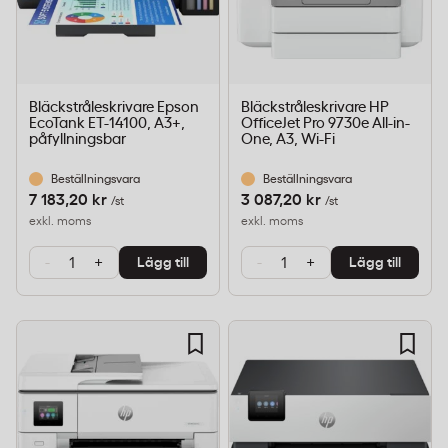
Bläckstråleskrivare Epson
Bläckstråleskrivare HP
EcoTank ET-14100, A3+,
OfficeJet Pro 9730e All-in-
påfyllningsbar
One, A3, Wi-Fi
Beställningsvara
Beställningsvara
7 183,20 kr
3 087,20 kr
/st
/st
exkl. moms
exkl. moms
-
+
-
+
Lägg till
Lägg till