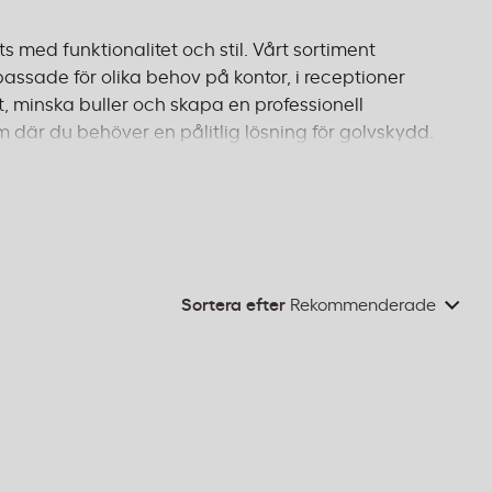
 med funktionalitet och stil. Vårt sortiment
ssade för olika behov på kontor, i receptioner
t, minska buller och skapa en professionell
 där du behöver en pålitlig lösning för golvskydd.
et. Beställ före 14:00 för leverans inom 1–2 dagar
Sortera efter