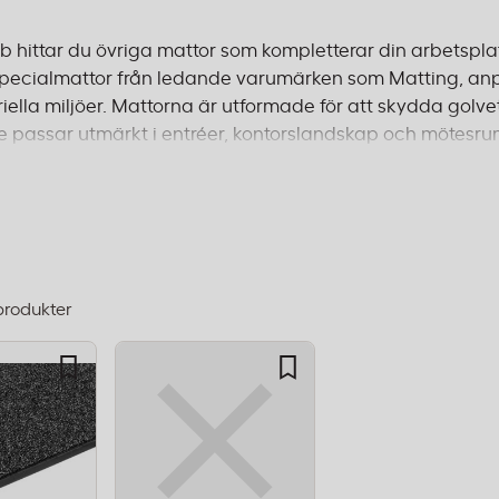
b hittar du övriga mattor som kompletterar din arbetsplats
specialmattor från ledande varumärken som Matting, anpa
riella miljöer. Mattorna är utformade för att skydda golve
e passar utmärkt i entréer, kontorslandskap och mötesrum
uppfyller relevanta EU-standarder för kvalitet och säkerh
 från 995 kr.
produkter
dning