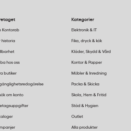
ik
retaget
Kategorier
 Kontorab
Elektronik & IT
ab.se eller besök någon av våra 25 butiker runt om i Sver
ig hitta rätt lösning för just dina lokaler.
 historia
Fika, dryck & kök
llbarhet
Kläder, Skydd & Vård
ttor
ba hos oss
Kontor & Papper
a butiker
Möbler & Inredning
lgänglighetsredogörelse
Packa & Skicka
sök om konto
Skola, Hem & Fritid
entréområdet
retagsuppgifter
Städ & Hygien
iljöer
 valet
taloger
Outlet
agar
mpanjer
Alla produkter