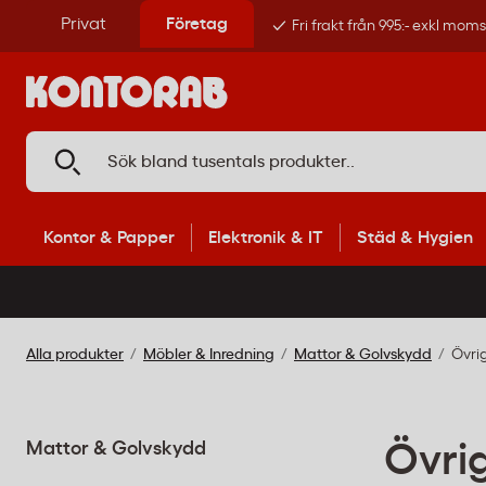
Privat
Företag
Fri frakt från 995:- exkl mom
Kontor & Papper
Elektronik & IT
Städ & Hygien
Alla produkter
Möbler & Inredning
Mattor & Golvskydd
Övri
Mattor & Golvskydd
Övri