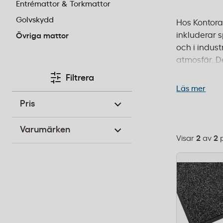
Entrémattor & Torkmattor
Golvskydd
Hos Kontora
inkluderar 
Övriga mattor
och i indust
atmosfär. D
Produkterna 
Filtrera
och fri frakt
Läs mer
Pris
Varumärken
Visar
2
av
2
Välj
sorteringsor