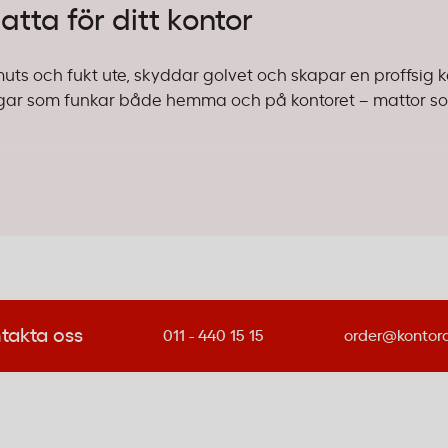
tta för ditt kontor
muts och fukt ute, skyddar golvet och skapar en proffsig 
sningar som funkar både hemma och på kontoret – mattor s
ta entréer och kontorspassager.
Matta Allt-I-Ett 60x90cm
fr
ioner eller framför hissar där trafiken är som störst.
r dörren där den fångar upp smuts, snö och vatten från s
 upp till 70 procent – det sparar både tid och pengar.
takta oss
011 - 440 15 15
order@kontor
Välj modeller med halkskydd på undersidan och kraftig
 är ett populärt färgval eftersom det döljer smuts väl mel
t ut. Tänk på att mattan ska vara lätt att damsuga och ren