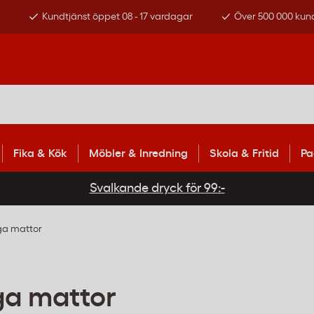
s
Kundtjänst öppet 08 - 17 vardagar
Över 500 000 kun
Fika & Kök
Möbler & Inredning
Skola & Fritid
Pa
Svalkande dryck för 99:-
ga mattor
ga mattor