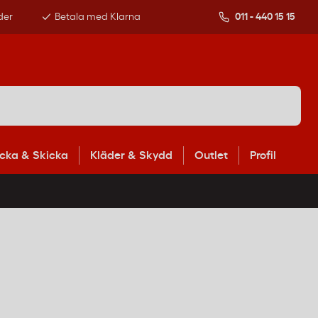
der
Betala med Klarna
011 - 440 15 15
cka & Skicka
Kläder & Skydd
Outlet
Profil