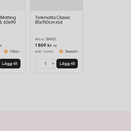
 Matting
Torkmatta Classic
grå, 60x90
85x150cm röd
Art nr: 384120
1 809 kr
st
/st
Fåtal i lager
exkl. moms
Beställningsvara
-
+
Lägg till
Lägg till