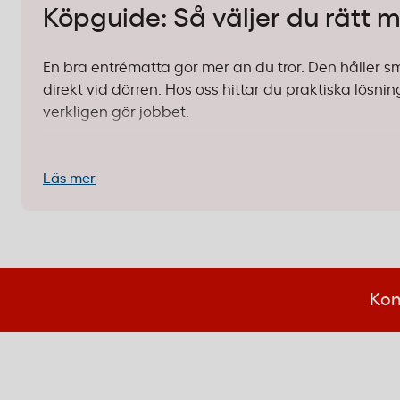
Köpguide: Så väljer du rätt ma
En bra entrématta gör mer än du tror. Den håller s
direkt vid dörren. Hos oss hittar du praktiska lö
verkligen gör jobbet.
1. Välj rätt storlek och placering
Läs mer
Standard 60x90 cm:
Perfekt storlek för de fles
Matting
passar utmärkt vid ytterdörrar, i recept
Placering vid entrén:
Sätt mattan direkt innanfö
välplacerad matta kan minska städbehovet med
2. Funktion som håller över tid
Kon
Mattor i kontorsmiljö ska tåla daglig belastning. 
kantförstärkning som håller formen år efter år. Grå
städtillfällena samtidigt som det ser professionell