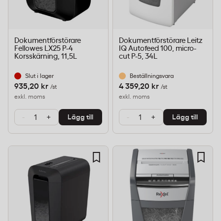
Dokumentförstörare
Dokumentförstörare Leitz
Fellowes LX25 P-4
IQ Autofeed 100, micro-
Korsskärning, 11,5L
cut P-5, 34L
Slut i lager
Beställningsvara
935,20 kr
4 359,20 kr
/st
/st
exkl. moms
exkl. moms
-
+
-
+
Lägg till
Lägg till