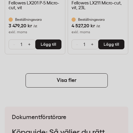
Fellowes LX201 P-5 Micro-
Fellowes LX211 Micro-cut,
cut, vit
vit, 23L
Beställningsvara
Beställningsvara
3 479,20 kr
4 527,20 kr
/st
/st
exkl. moms
exkl. moms
-
+
-
+
Lägg till
Lägg till
Visa fler
Dokumentförstörare
Köpguide: Så väljer du rätt