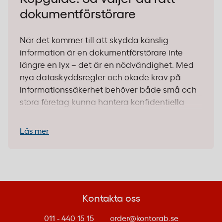
dokumentförstörare
När det kommer till att skydda känslig
information är en dokumentförstörare inte
längre en lyx – det är en nödvändighet. Med
nya dataskyddsregler och ökade krav på
informationssäkerhet behöver både små och
stora företag kunna hantera konfidentiella
dokument på ett säkert sätt. Vi på Kontorab
har över 40 dokumentförstörare i lager, och vi
Läs mer
hjälper dig att hitta rätt modell för just dina
behov.
1. Bestäm säkerhetsnivå
Kontakta oss
Alla dokumentförstörare är inte skapade lika.
Säkerhetsnivån avgör hur små bitar dina
011 - 440 15 15
order@kontorab.se