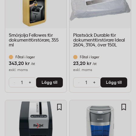
Smörjolja Fellowes för
Plastsäck Durable för
dokumentförstörare, 355
dokumentförstörare Ideal
ml
2604, 3104, över 150L
Fåtal i lager
Fåtal i lager
343,20 kr
23,20 kr
/st
/st
exkl. moms
exkl. moms
-
+
-
+
Lägg till
Lägg till