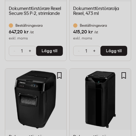
Dokumentförstörare Rexel
Dokumentförstörarolja
Secure S5 P-2, strimlande
Rexel, 473 ml
Beställningsvara
Beställningsvara
647,20 kr
415,20 kr
/st
/st
exkl. moms
exkl. moms
-
+
-
+
Lägg till
Lägg till