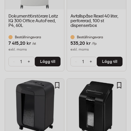
Dokumentförstörare Leitz
Avfallspåse Rexel 40 liter,
IQ 300 Office AutoFeed,
perforerad, 100 st
P4, 60L
dispenserbox
Beställningsvara
Beställningsvara
7 415,20 kr
535,20 kr
/st
/fp
exkl. moms
exkl. moms
-
+
-
+
Lägg till
Lägg till