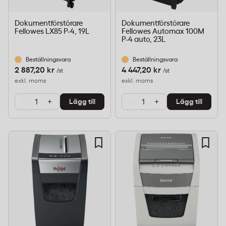
Dokumentförstörare
Dokumentförstörare
Fellowes LX85 P-4, 19L
Fellowes Automax 100M
P-4 auto, 23L
Beställningsvara
Beställningsvara
2 887,20 kr
4 447,20 kr
/st
/st
exkl. moms
exkl. moms
-
+
-
+
Lägg till
Lägg till