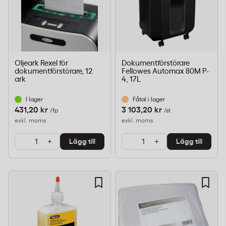
Oljeark Rexel för
Dokumentförstörare
dokumentförstörare, 12
Fellowes Automax 80M P-
ark
4, 17L
I lager
Fåtal i lager
431,20 kr
3 103,20 kr
/fp
/st
exkl. moms
exkl. moms
-
+
-
+
Lägg till
Lägg till