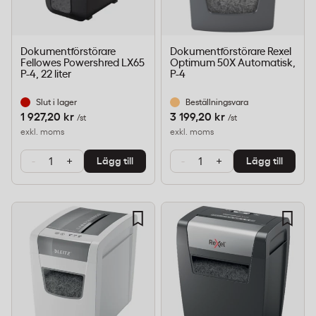
Dokumentförstörare
Dokumentförstörare Rexel
Fellowes Powershred LX65
Optimum 50X Automatisk,
P-4, 22 liter
P-4
Slut i lager
Beställningsvara
1 927,20 kr
3 199,20 kr
/st
/st
exkl. moms
exkl. moms
-
+
-
+
Lägg till
Lägg till