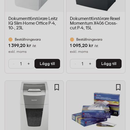
Dokumentförstörare Leitz
Dokumentförstörare Rexel
IQ Slim Home Office P-4,
Momentum X406 Cross-
10-, 23L
cut P-4, 15L
Beställningsvara
Beställningsvara
1 399,20 kr
1 095,20 kr
/st
/st
exkl. moms
exkl. moms
-
+
-
+
Lägg till
Lägg till