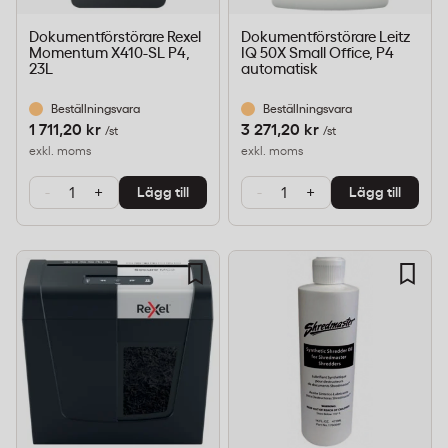
Dokumentförstörare Rexel
Dokumentförstörare Leitz
Momentum X410-SL P4,
IQ 50X Small Office, P4
23L
automatisk
Beställningsvara
Beställningsvara
1 711,20 kr
3 271,20 kr
/st
/st
exkl. moms
exkl. moms
-
+
-
+
Lägg till
Lägg till