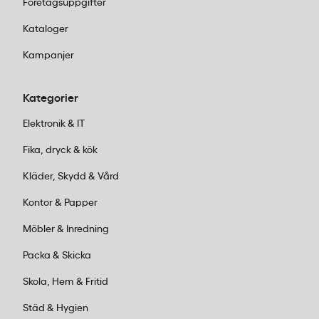
hemmabruk där du förstör dokument
Företagsuppgifter
sporadiskt. Enkelt, prisvärt och tar minimal
Kataloger
plats.
Automatisk matning (autofeed):
Lägg in en
Kampanjer
hel bunt – upp till flera hundra ark – och
låt maskinen jobba själv. Du kan gå iväg
Kategorier
och göra annat medan dokumenten
Elektronik & IT
malas ner. Sparar enormt mycket tid i
kontor där många dokument ska förstöras
Fika, dryck & kök
regelbundet.
Leitz IQ AutoFeed Office Pro
Kläder, Skydd & Vård
600 P5
klarar exempelvis hela buntar utan
att du behöver stå och vänta.
Kontor & Papper
Kombinationsmodeller:
Bäst av två
Möbler & Inredning
världar. Automatisk matning för stora
volymer, plus en manuell lucka för snabba
Packa & Skicka
enskilda dokument eller kreditkort.
Skola, Hem & Fritid
Flexibelt och praktiskt för de flesta
kontorsmiljöer.
Städ & Hygien