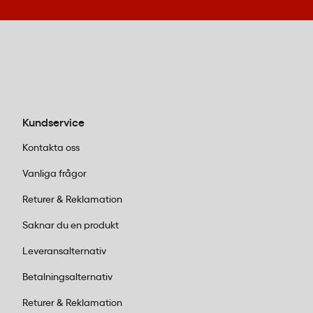
dokument malas ner till, och här finns tydliga
standarder att följa.
P-2 och P-3 (remsskärning):
Passar för
enklare dokument som inte innehåller
känslig information. Dokumentet skärs i
långa remsor. Funkar bra för
Kundservice
vardagsdokument som inte behöver
högsta skydd.
Kontakta oss
P-4 (korsskärning):
Den vanligaste nivån
Vanliga frågor
för företag. Här skärs pappret både längs
och tvärs, vilket ger små partiklar som är
Returer & Reklamation
mycket svåra att sätta ihop igen. Perfekt
Saknar du en produkt
för dokument med personuppgifter eller
intern affärsinformation. Märken som
Rexel
Leveransalternativ
och
Fellowes
erbjuder pålitliga P-4-
Betalningsalternativ
modeller.
P-5 (mikrostrimling):
Här pratar vi högsta
Returer & Reklamation