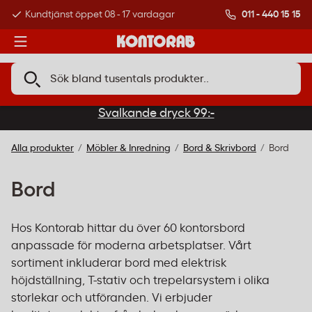
011 - 440 15 15
Kundtjänst öppet 08 - 17 vardagar
Över 500 000 kund
Svalkande dryck 99:-
Alla produkter
Möbler & Inredning
Bord & Skrivbord
Bord
Bord
Hos Kontorab hittar du över 60 kontorsbord
anpassade för moderna arbetsplatser. Vårt
sortiment inkluderar bord med elektrisk
höjdställning, T-stativ och trepelarsystem i olika
storlekar och utföranden. Vi erbjuder