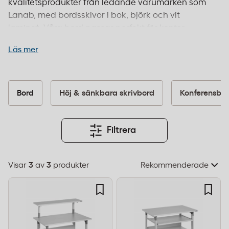
kvalitetsprodukter från ledande varumärken som
Lanab, med bordsskivor i bok, björk och vit
laminat. Våra bord passar perfekt för kontor,
reception, mötesrum och flexibla arbetsytor där
Läs mer
ergonomi och funktionalitet är avgörande.
Många av våra kontorsbord uppfyller CE-
märkning och EU-standarder för säkerhet och
kvalitet. Välj mellan olika storlekar från kompakta
Bord
Höj & sänkbara skrivbord
Konferensbo
120 cm upp till rymliga 200x200 cm för större
arbetsytor. Beställ före 14:00 för leverans inom 1–2
dagar och fri frakt från 995 kr.
Filtrera
Visar
3
av
3
produkter
Välj
sorteringsordning