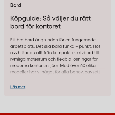
Bord
Köpguide: Så väljer du rätt
bord för kontoret
Ett bra bord är grunden för en fungerande
arbetsplats. Det ska bara funka – punkt. Hos
oss hittar du allt från kompakta skrivbord till
rymliga mötesrum och flexibla lösningar för
moderna kontorsmiljöer. Med över 60 olika
modeller har vi något för alla behov, oavsett
om du inreder ett helt kontorshus eller
kompletterar hemmakontoret.
Läs mer
1. Bestäm användningsområde och
placering