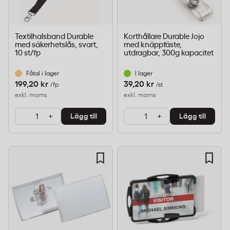
Textilhalsband Durable
Korthållare Durable Jojo
med säkerhetslås, svart,
med knäppfäste,
10 st/fp
utdragbar, 300g kapacitet
Fåtal i lager
I lager
199,20 kr
39,20 kr
/fp
/st
exkl. moms
exkl. moms
-
+
-
+
Lägg till
Lägg till