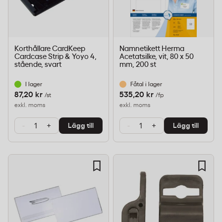
Korthållare CardKeep
Namnetikett Herma
Cardcase Strip & Yoyo 4,
Acetatsilke, vit, 80 x 50
stående, svart
mm, 200 st
I lager
Fåtal i lager
87,20 kr
535,20 kr
/st
/fp
exkl. moms
exkl. moms
-
+
-
+
Lägg till
Lägg till