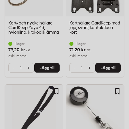
Kort- och nyckelhållare
Korthållare CardKeep med
CardKeep Yoyo 43,
jojo, svart, kontaktlösa
nylonlina, krokodilklämma
kort
I lager
I lager
79,20 kr
71,20 kr
/st
/st
exkl. moms
exkl. moms
-
+
-
+
Lägg till
Lägg till