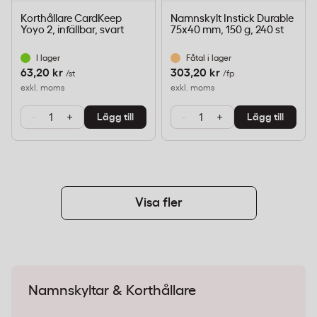
Korthållare CardKeep
Namnskylt Instick Durable
Yoyo 2, infällbar, svart
75x40 mm, 150 g, 240 st
I lager
Fåtal i lager
63,20 kr
303,20 kr
/st
/fp
exkl. moms
exkl. moms
-
+
-
+
Lägg till
Lägg till
Visa fler
Namnskyltar & Korthållare