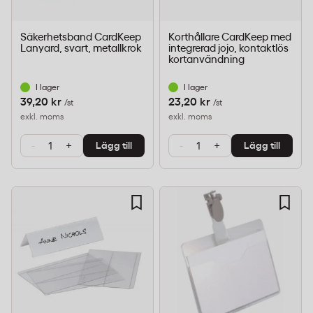
Säkerhetsband CardKeep
Korthållare CardKeep med
Lanyard, svart, metallkrok
integrerad jojo, kontaktlös
kortanvändning
I lager
I lager
39,20 kr
23,20 kr
/st
/st
exkl. moms
exkl. moms
-
+
-
+
Lägg till
Lägg till