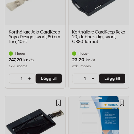
Korthållare Jojo CardKeep
Korthållare CardKeep Reko
Yoyo Design, svart, 80 cm
20, dubbelsidig, svart,
lina, 10 st
CR80-format
I lager
I lager
247,20 kr
23,20 kr
/fp
/st
exkl. moms
exkl. moms
-
+
-
+
Lägg till
Lägg till