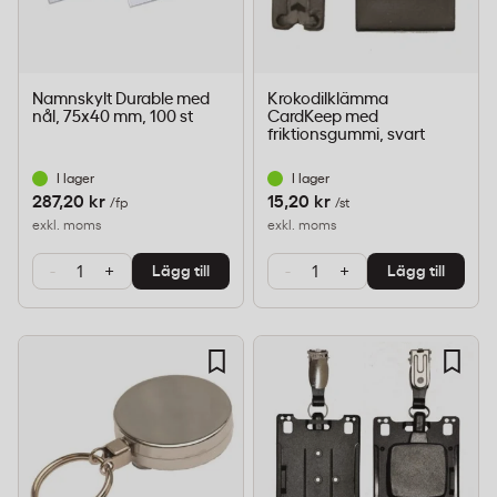
Namnskylt Durable med
Krokodilklämma
nål, 75x40 mm, 100 st
CardKeep med
friktionsgummi, svart
I lager
I lager
287,20 kr
15,20 kr
/fp
/st
exkl. moms
exkl. moms
-
+
-
+
Lägg till
Lägg till