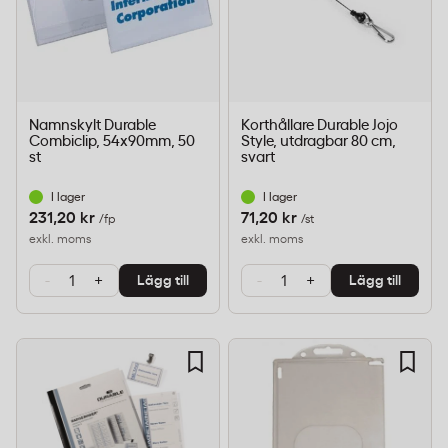
Namnskylt Durable
Korthållare Durable Jojo
Combiclip, 54x90mm, 50
Style, utdragbar 80 cm,
st
svart
I lager
I lager
231,20 kr
71,20 kr
/fp
/st
exkl. moms
exkl. moms
-
+
-
+
Lägg till
Lägg till