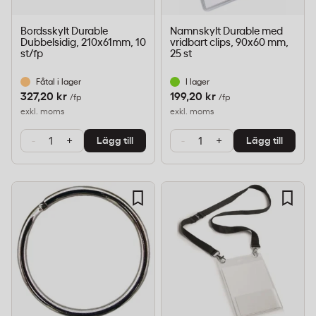
Bordsskylt Durable
Namnskylt Durable med
Dubbelsidig, 210x61mm, 10
vridbart clips, 90x60 mm,
st/fp
25 st
Fåtal i lager
I lager
327,20 kr
199,20 kr
/fp
/fp
exkl. moms
exkl. moms
-
+
-
+
Lägg till
Lägg till