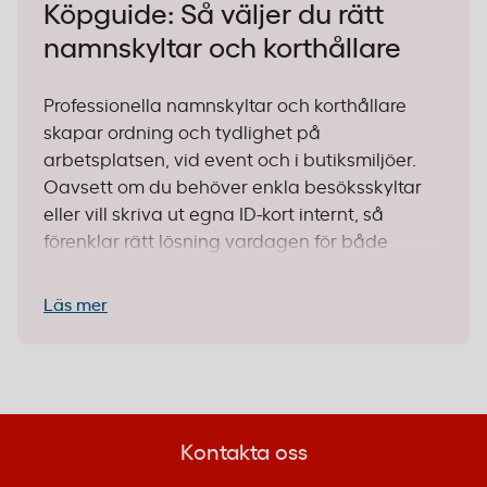
Köpguide: Så väljer du rätt
namnskyltar och korthållare
Professionella namnskyltar och korthållare
skapar ordning och tydlighet på
arbetsplatsen, vid event och i butiksmiljöer.
Oavsett om du behöver enkla besöksskyltar
eller vill skriva ut egna ID-kort internt, så
förenklar rätt lösning vardagen för både
personal och besökare. Vi guidar dig genom
valen så att du hittar precis det som passar
Läs mer
just er verksamhet.
1. Välj efter användningsområde
Dagligt bruk för personal:
För medarbetare
som bär namnskylt varje dag
Kontakta oss
rekommenderar vi robusta lösningar med