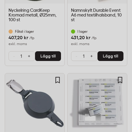
Nyckelring CardKeep
Namnskylt Durable Event
Kromad metall, Ø25mm,
A6 med textilhalsband, 10
100 st
st
Fåtal i lager
I lager
407,20 kr
431,20 kr
/fp
/fp
exkl. moms
exkl. moms
-
+
-
+
Lägg till
Lägg till