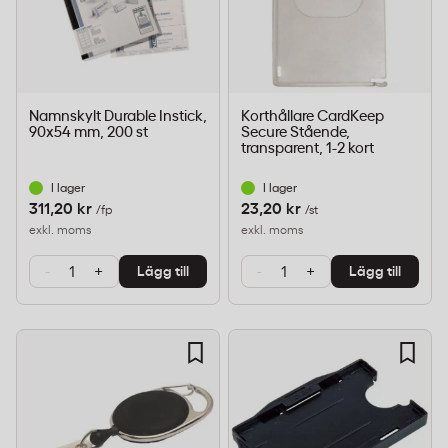
Namnskylt Durable Instick,
Korthållare CardKeep
90x54 mm, 200 st
Secure Stående,
transparent, 1-2 kort
I lager
I lager
311,20 kr
23,20 kr
/fp
/st
exkl. moms
exkl. moms
-
+
-
+
Lägg till
Lägg till