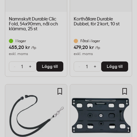
Namnskylt Durable Clic
Korthållare Durable
Fold, 54x90mm, nål och
Dubbel, för 2 kort, 10 st
klämma, 25 st
I lager
Fåtal i lager
455,20 kr
479,20 kr
/fp
/fp
exkl. moms
exkl. moms
-
+
-
+
Lägg till
Lägg till