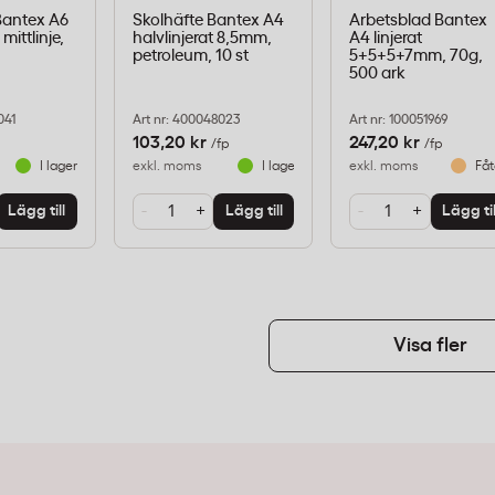
Bantex A6
Skolhäfte Bantex A4
Arbetsblad Bantex
mittlinje,
halvlinjerat 8,5mm,
A4 linjerat
petroleum, 10 st
5+5+5+7mm, 70g,
500 ark
041
Art nr: 400048023
Art nr: 100051969
103,20 kr
247,20 kr
/fp
/fp
I lager
exkl. moms
I lager
exkl. moms
Fåt
-
+
-
+
Lägg till
Lägg till
Lägg til
Visa fler