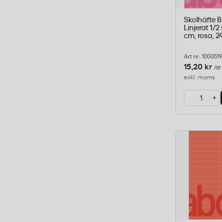
Skolhäfte 
Linjerat 1/2
cm, rosa, 24
Art nr: 100051
15,20 kr
/st
exkl. moms
-
+