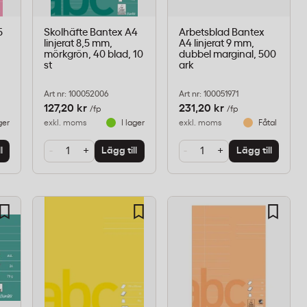
5
Skolhäfte Bantex A4
Arbetsblad Bantex
linjerat 8,5 mm,
A4 linjerat 9 mm,
mörkgrön, 40 blad, 10
dubbel marginal, 500
st
ark
Art nr: 100052006
Art nr: 100051971
127,20 kr
231,20 kr
/fp
/fp
ger
exkl. moms
I lager
exkl. moms
Fåtal i lager
-
+
-
+
l
Lägg till
Lägg till