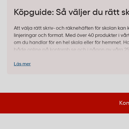
Köpguide: Så väljer du rätt s
Att välja rätt skriv- och räknehäften för skolan ka
linjeringar och format. Med över 40 produkter i vårt
om du handlar för en hel skola eller för hemmet. Ho
både online på kontorab.se och i någon av våra 25 f
1. Välj rätt linjering för årskursen
Läs mer
Linjeringen är det viktigaste att tänka på. Olika ål
handstil.
Stora linjer (14-20 mm):
Perfekt för de yngsta el
Kon
bokstäver och gör det lättare att hålla raden.
förskoleklass och årskurs 1-2.
Mellanstora linjer (8-10 mm):
När barnen blir lit
Våra
arbetsblad med 9 mm linjering
är standard