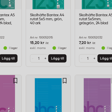
Bantex A5
Skolhäfte Bantex A4
Skolhäfte Bantex A
5mm,
rutat 5x5 mm, grön,
rutat 5x5mm,
4 blad,
40 ark
gräsgrön, 24 blad
2022
Art nr: 100052015
Art nr: 100052032
15,20 kr
7,20 kr
/st
/st
I lager
exkl. moms
I lager
exkl. moms
I la
-
+
-
+
Lägg till
Lägg till
Lägg til