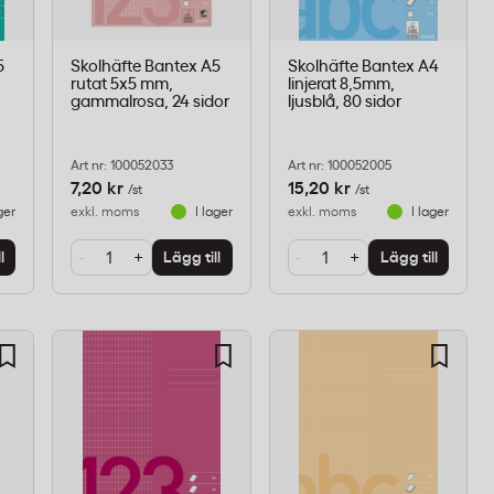
5
Skolhäfte Bantex A5
Skolhäfte Bantex A4
rutat 5x5 mm,
linjerat 8,5mm,
gammalrosa, 24 sidor
ljusblå, 80 sidor
Art nr: 100052033
Art nr: 100052005
7,20 kr
15,20 kr
/st
/st
ger
exkl. moms
I lager
exkl. moms
I lager
-
+
-
+
l
Lägg till
Lägg till