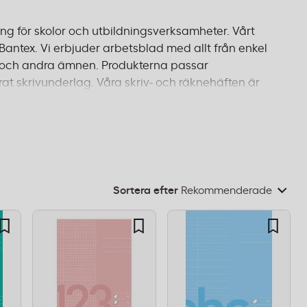
ring för skolor och utbildningsverksamheter. Vårt
antex. Vi erbjuder arbetsblad med allt från enkel
ska och andra ämnen. Produkterna passar
at skrivunderlag. Våra skriv- och räknehäften är
ka förpackningar om 500 ark. Oavsett om du
tematikövningar, har vi det du söker. Beställ före
Sortera efter