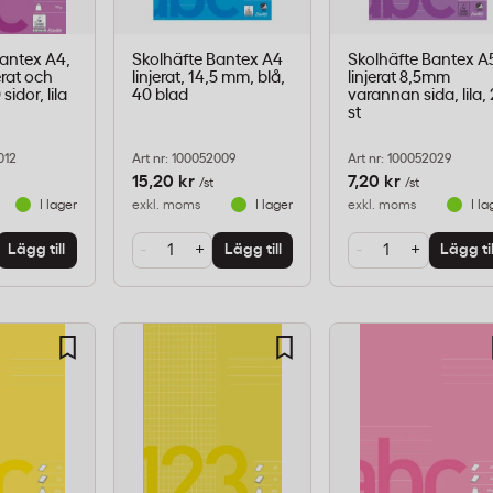
Bantex A4,
Skolhäfte Bantex A4
Skolhäfte Bantex A
erat och
linjerat, 14,5 mm, blå,
linjerat 8,5mm
 sidor, lila
40 blad
varannan sida, lila,
st
012
Art nr: 100052009
Art nr: 100052029
15,20 kr
7,20 kr
/st
/st
I lager
exkl. moms
I lager
exkl. moms
I la
-
+
-
+
Lägg till
Lägg till
Lägg til