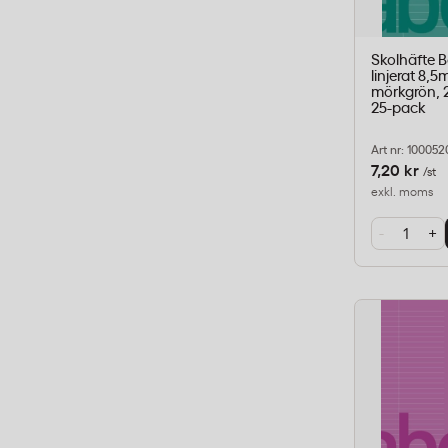
Skolhäfte 
linjerat 8,
mörkgrön, 2
25-pack
Art nr: 10005
7,20 kr
/st
exkl. moms
-
+