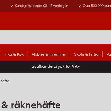
s
Kundtjänst öppet 08 - 17 vardagar
Över 500 000 kun
Fika & Kök
Möbler & Inredning
Skola & Fritid
Pa
Svalkande dryck för 99:-
ehäfte
v & räknehäfte