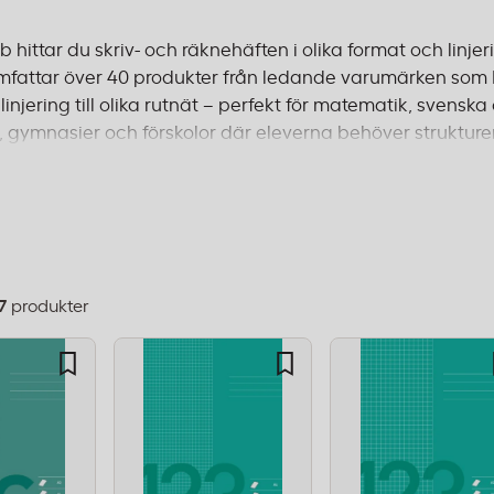
 hittar du skriv- och räknehäften i olika format och linje
mfattar över 40 produkter från ledande varumärken som B
linjering till olika rutnät – perfekt för matematik, sven
, gymnasier och förskolor där eleverna behöver strukturer
ör svenska undervisningsstandarder och finns i praktis
erade blad för nybörjarskrivning eller rutade block för ma
verans inom 1–2 dagar och fri frakt från 995 kr.
7
produkter
dning