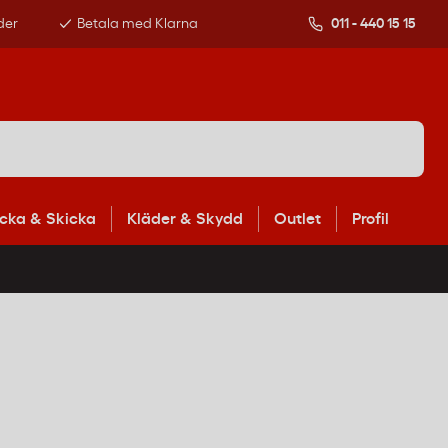
der
Betala med Klarna
011 - 440 15 15
cka & Skicka
Kläder & Skydd
Outlet
Profil