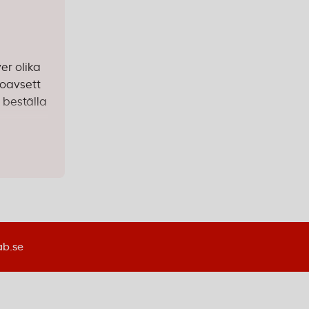
er olika
 oavsett
 beställa
a sin
ör stora
ab.se
ken bäst.
 frihet.