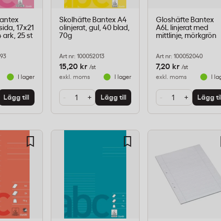
Bantex
Skolhäfte Bantex A4
Gloshäfte Bantex
 sida, 17x21
olinjerat, gul, 40 blad,
A6L linjerat med
 ark, 25 st
70g
mittlinje, mörkgrön
993
Art nr: 100052013
Art nr: 100052040
15,20 kr
7,20 kr
/st
/st
I lager
exkl. moms
I lager
exkl. moms
I la
-
+
-
+
Lägg till
Lägg till
Lägg til