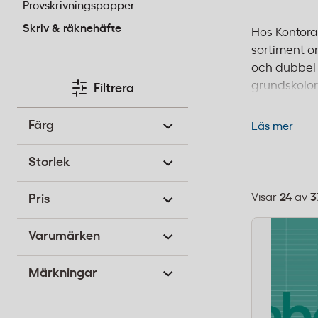
Provskrivningspapper
Skriv & räknehäfte
Hos Kontorab
sortiment o
och dubbel 
grundskolor
Filtrera
anpassade f
behöver linj
Färg
Läs mer
14:00 för le
Storlek
Visar
24
av
3
Pris
Välj
sorteringsor
Varumärken
Märkningar