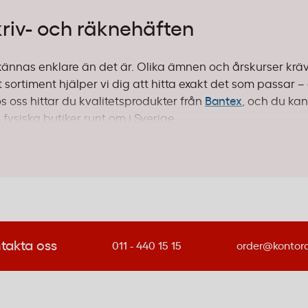
kriv- och räknehäften
n kännas enklare än det är. Olika ämnen och årskurser kräv
 sortiment hjälper vi dig att hitta exakt det som passar –
s oss hittar du kvalitetsprodukter från
Bantex
, och du kan
ysiska butiker runt om i Sverige.
drar behöver olika stort linjeavstånd för att kunna utveckl
everna som precis börjat skriva. Stora linjer ger utrymme f
takta oss
011 - 440 15 15
order@kontor
 Våra
arbetsblad med 14,5 mm linjering
passar utmärkt för
e större och handstilen börjar formas passar mellanstorle
 för mellanstadiet och ger bra balans mellan struktur och