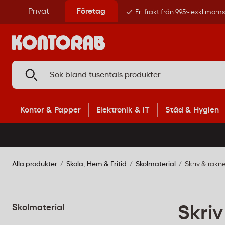
Privat
Företag
Fri frakt från 995:- exkl mom
Kontor & Papper
Elektronik & IT
Städ & Hygien
Alla produkter
Skola, Hem & Fritid
Skolmaterial
Skriv & räkn
Skolmaterial
Skri