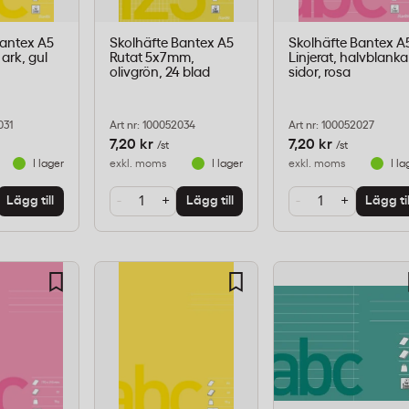
Bantex A5
Skolhäfte Bantex A5
Skolhäfte Bantex A
 ark, gul
Rutat 5x7mm,
Linjerat, halvblanka
olivgrön, 24 blad
sidor, rosa
031
Art nr: 100052034
Art nr: 100052027
7,20 kr
7,20 kr
/st
/st
I lager
exkl. moms
I lager
exkl. moms
I la
-
+
-
+
Lägg till
Lägg till
Lägg til