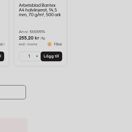
Arbetsblad Bantex
A4 halvlinjerat, 14,5
mm, 70 g/m², 500 ark
Art nr: 100051974
255,20 kr
/fp
al i lager
exkl. moms
Fåtal i lager
-
+
l
Lägg till