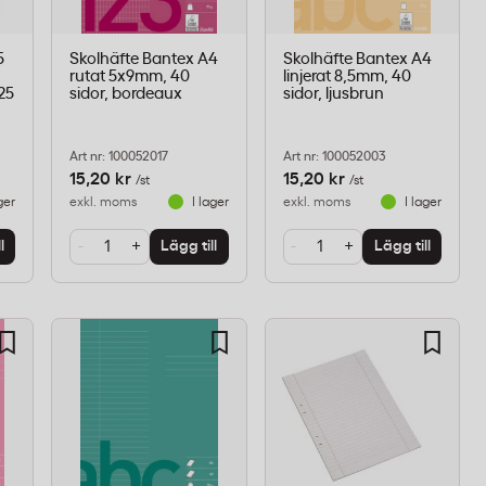
5
Skolhäfte Bantex A4
Skolhäfte Bantex A4
rutat 5x9mm, 40
linjerat 8,5mm, 40
 25
sidor, bordeaux
sidor, ljusbrun
Art nr: 100052017
Art nr: 100052003
15,20 kr
15,20 kr
/st
/st
ger
exkl. moms
I lager
exkl. moms
I lager
-
+
-
+
l
Lägg till
Lägg till