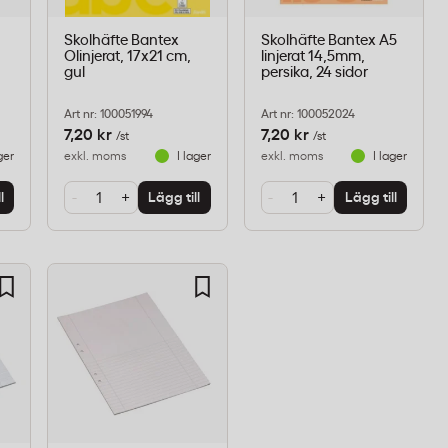
Skolhäfte Bantex
Skolhäfte Bantex A5
Olinjerat, 17x21 cm,
linjerat 14,5mm,
gul
persika, 24 sidor
Art nr: 100051994
Art nr: 100052024
7,20 kr
7,20 kr
/st
/st
ger
exkl. moms
I lager
exkl. moms
I lager
-
+
-
+
l
Lägg till
Lägg till