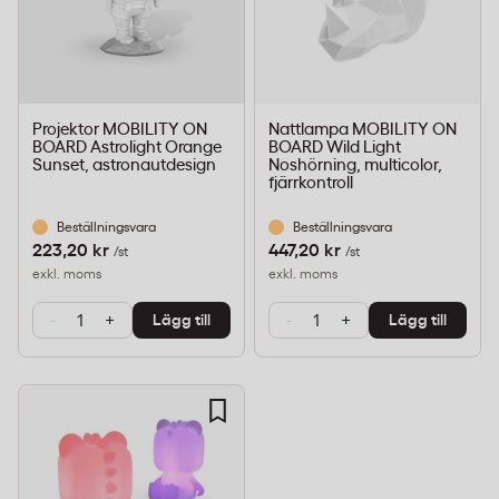
Projektor MOBILITY ON
Nattlampa MOBILITY ON
BOARD Astrolight Orange
BOARD Wild Light
Sunset, astronautdesign
Noshörning, multicolor,
fjärrkontroll
Beställningsvara
Beställningsvara
223,20 kr
447,20 kr
/st
/st
exkl. moms
exkl. moms
-
+
-
+
Lägg till
Lägg till