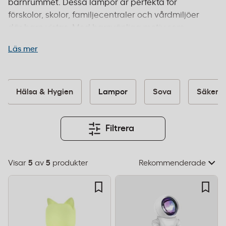
barnrummet. Dessa lampor är perfekta för
förskolor, skolor, familjecentraler och vårdmiljöer
där barn vistas. Med barnvänliga motiv som
dinosaurier, noshörningar och andra djur samt
Läs mer
projektorer som visar stjärnhimmel och
regnbågar, hjälper dessa lampor barn att somna
lugnt och känna sig trygga. Lamporna är säkra
och följer relevanta EU-standarder för
Hälsa & Hygien
Lampor
Sova
Säkerh
barnprodukter. Beställ före 14:00 för leverans inom
1–2 dagar och fri frakt från 995 kr.
Filtrera
Visar
5
av
5
produkter
Välj
sorteringsordning