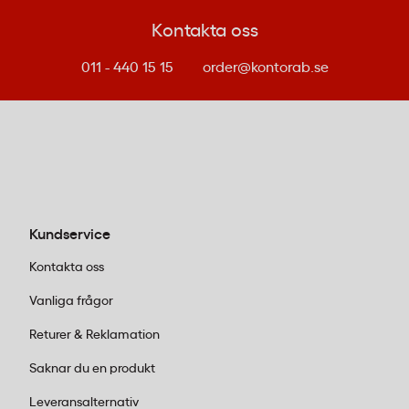
väggarna och förvandlar barnrummet till
Kontakta oss
ett drömlandskap.
Portabel lampa för flexibilitet:
Lampor med
011 - 440 15 15
order@kontorab.se
uppladdningsbart batteri kan flyttas fritt –
från sängen till skötbordet eller ut på
balkongen en sommarkväll.
2. Material och säkerhet
Mjuk silikon:
Barnvänligt material som är
behagligt att ta på och tåler både rammel
Kundservice
och tugg. Perfekt för mindre barn som
Kontakta oss
gärna utforskar med händerna.
Vanliga frågor
Hållbar plast:
Lampor i ABS-plast ger både
slitstyrka och lekfull design. Bra val för lite
Returer & Reklamation
äldre barn som kanske inte hanterar
Saknar du en produkt
sakerna lika försiktigt.
Leveransalternativ