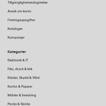
eller portabel modell beroende på behov.
Tillgänglighetsredogörelse
Överväg material
– mjuk silikon för små
Ansök om konto
barn, hållbar plast för äldre.
Beställ online eller besök butik
– handla
Företagsuppgifter
på kontorab.se eller i någon av våra 25
Kataloger
butiker runt om i Sverige.
Lägg ordern före 14:00
för leverans inom 1–
Kampanjer
2 dagar.
Kategorier
Kundservice:
Ring oss vardagar 08:00–
Elektronik & IT
17:00 på 011-440 15 15 eller mejla
Fika, dryck & kök
order@kontorab.se
.
Kläder, Skydd & Vård
Kontor & Papper
Möbler & Inredning
Packa & Skicka