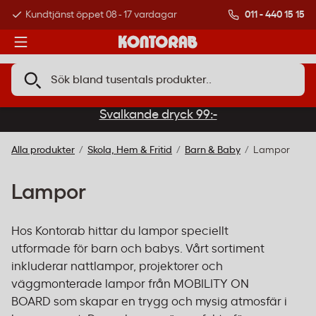
011 - 440 15 15
Kundtjänst öppet 08 - 17 vardagar
Över 500 000 kund
Svalkande dryck 99:-
Alla produkter
Skola, Hem & Fritid
Barn & Baby
Lampor
Lampor
Hos Kontorab hittar du lampor speciellt
utformade för barn och babys. Vårt sortiment
inkluderar nattlampor, projektorer och
väggmonterade lampor från MOBILITY ON
BOARD som skapar en trygg och mysig atmosfär i