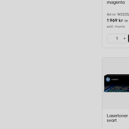
magenta
Art nr: W220
1 969 kr
/st
exkl. moms
-
+
Lasertoner
svart