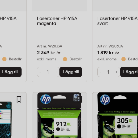
 HP 415A
Lasertoner HP 415A
Lasertoner HP 415A
magenta
svart
2A
Art nr: W2033A
Art nr: W2030A
2 349 kr
1 819 kr
/st
/st
Beställningsvara
exkl. moms
Beställningsvara
exkl. moms
Bestä
-
+
-
+
Lägg till
Lägg till
Lägg til