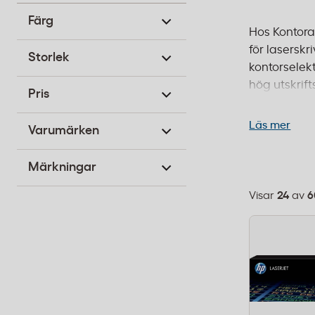
Färg
Hos Kontorab
för lasersk
Storlek
kontorselekt
hög utskrift
Pris
resultat i 
presentation
Läs mer
Varumärken
frakt från 99
Märkningar
Visar
24
av
6
Välj
sorteringsor