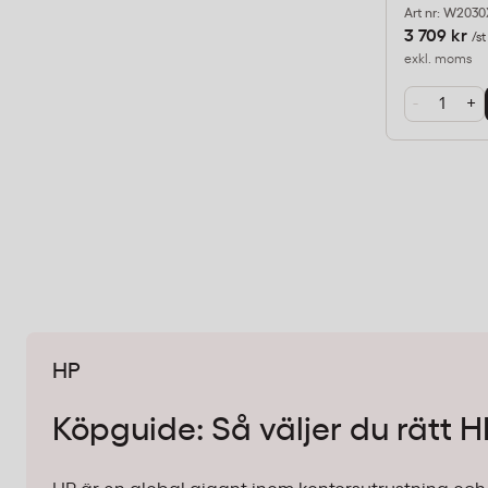
Art nr: W2030
3 709 kr
/st
exkl. moms
-
+
HP
Köpguide: Så väljer du rätt H