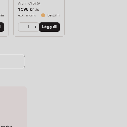
Art nr: CF543A
1 598 kr
/st
ningsvara
exkl. moms
Beställningsvara
-
+
l
Lägg till