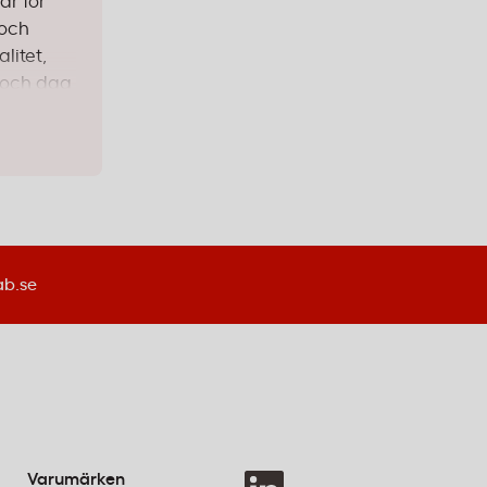
ar för
 och
litet,
t och dag
 finns
ndla
g.
ab.se
täller
Varumärken