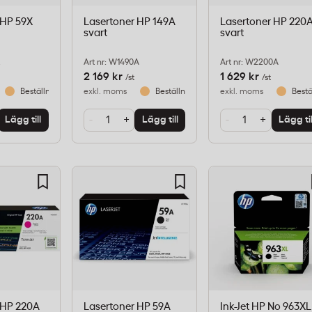
 HP 59X
Lasertoner HP 149A
Lasertoner HP 220
svart
svart
X
Art nr: W1490A
Art nr: W2200A
2 169 kr
1 629 kr
/st
/st
Beställningsvara
exkl. moms
Beställningsvara
exkl. moms
Bestä
-
+
-
+
Lägg till
Lägg till
Lägg til
 HP 220A
Lasertoner HP 59A
Ink-Jet HP No 963XL