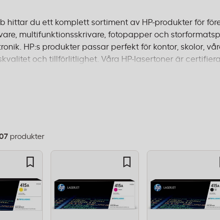
 hittar du ett komplett sortiment av HP-produkter för för
rivare, multifunktionsskrivare, fotopapper och storformats
ronik. HP:s produkter passar perfekt för kontor, skolor, 
skvalitet och tillförlitlighet. Våra HP-lasertoner är certif
både färg och svartvitt. Oavsett om du behöver toner till 
er, erbjuder vi produkter som möter professionella krav. B
5 kr.
07
produkter
dning