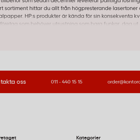
tillbehör som sedan decennier levererar pålitliga lösning
årt sortiment hittar du allt från högpresterande lasertoner
ialpapper. HP:s produkter är kända för sin konsekventa kva
ör företag som behöver utrustning som bara funkar, dag u
anställda eller ett större företag med höga utskriftsbehov
ortimentet sträcker sig från prisvärda alternativ för
tsprodukter för krävande miljöer. Det bästa? Du kan ha
 fysiska butiker runt om i Sverige för personlig rådgivnin
takta oss
011 - 440 15 15
order@kontor
re
mal prestanda av din HP-skrivare. HP:s originaltoner säkers
du slipper bekymmer med kompatibilitetsproblem eller
 medelstora kontor med begränsade utskriftsbehov. Dessa
retaget
Kategorier