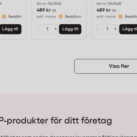
X
Art nr: F6U12AE
Art nr: F6U14AE
489 kr
489 kr
/st
/st
Beställningsvara
exkl. moms
Beställningsvara
exkl. moms
Beställ
-
+
-
+
Lägg till
Lägg till
Lägg til
Visa fler
P-produkter för ditt företag