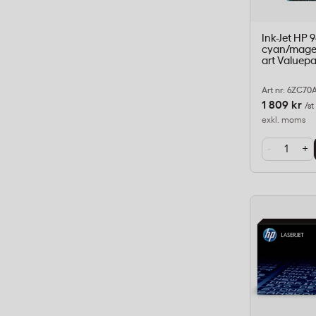
Ink-Jet HP 
cyan/mage
art Valuep
Art nr: 6ZC70
1 809 kr
/st
exkl. moms
-
+