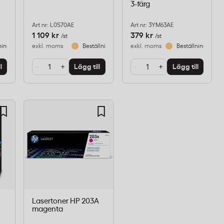
3-färg
Art nr: L0S70AE
Art nr: 3YM63AE
1 109 kr
379 kr
/st
/st
ningsvara
exkl. moms
Beställningsvara
exkl. moms
Beställningsvara
-
+
-
+
l
Lägg till
Lägg till
Lasertoner HP 203A
magenta