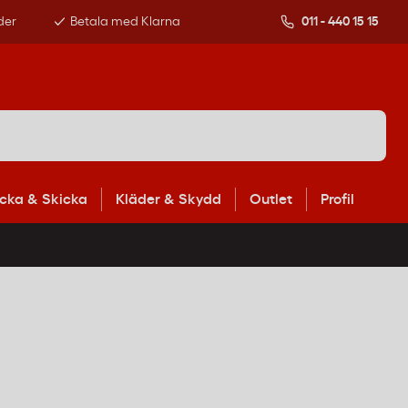
der
Betala med Klarna
011 - 440 15 15
cka & Skicka
Kläder & Skydd
Outlet
Profil