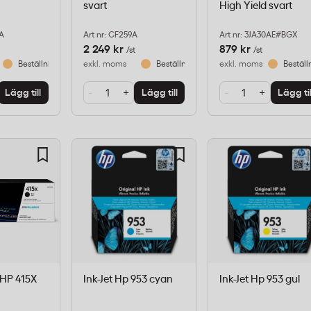
svart
High Yield svart
3A
Art nr: CF259A
Art nr: 3JA30AE#BGX
2 249 kr
879 kr
/st
/st
Beställningsvara
exkl. moms
Beställningsvara
exkl. moms
Beställ
-
+
-
+
Lägg till
Lägg till
Lägg til
 HP 415X
Ink-Jet Hp 953 cyan
Ink-Jet Hp 953 gul