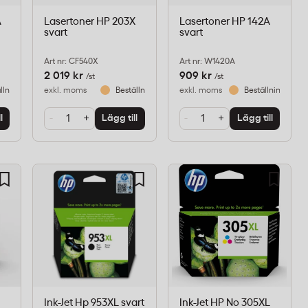
A
Lasertoner HP 203X
Lasertoner HP 142A
svart
svart
Art nr: CF540X
Art nr: W1420A
2 019 kr
909 kr
/st
/st
llningsvara
exkl. moms
Beställningsvara
exkl. moms
Beställningsvara
-
+
-
+
l
Lägg till
Lägg till
Ink-Jet Hp 953XL svart
Ink-Jet HP No 305XL