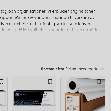
etag och organisationer. Vi erbjuder originaltoner
papper från en av världens ledande tillverkare av
vårdverksamheter och offentlig sektor som kräver
ierade enligt EU:s kvalitetsstandarder och ger utmärkt
daglig kontorsanvändning eller specialpapper för
eställ före 14:00 för leverans inom 1–2 dagar och fri
Sortera efter