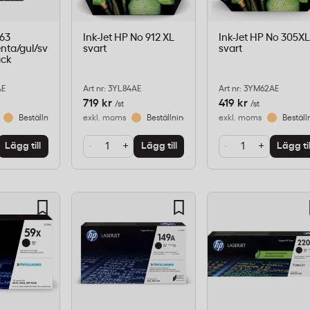
963
Ink-Jet HP No 912 XL
Ink-Jet HP No 305X
nta/gul/sv
svart
svart
ack
AE
Art nr: 3YL84AE
Art nr: 3YM62AE
719 kr
419 kr
/st
/st
Beställningsvara
exkl. moms
Beställningsvara
exkl. moms
Beställ
-
+
-
+
Lägg till
Lägg till
Lägg til