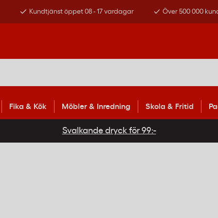
s
Kundtjänst öppet 08 - 17 vardagar
Över 500 000 kun
Fika & Kök
Möbler & Inredning
Skola & Fritid
Pa
Svalkande dryck för 99:-