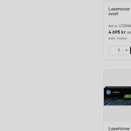
Lasertoner
svart
Art nr: CF259
4 695 kr
/st
exkl. moms
-
+
Lasertoner