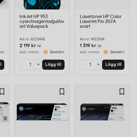
L
Ink-Jet HP 953
Lasertoner HP Color
cyan/magenta/gul/sv
LaserJet Pro 207A
art Valuepack
svart
Art nr: 6ZC69AE
Art nr: W2210A
2 119 kr
1 319 kr
/st
/st
ningsvara
exkl. moms
Beställningsvara
exkl. moms
Beställningsvar
-
+
-
+
l
Lägg till
Lägg till