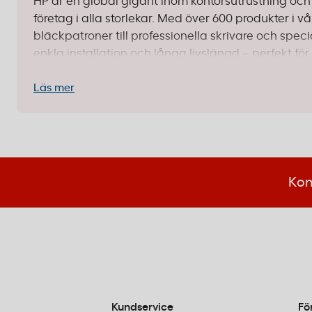
HP är en global gigant inom kontorsutrustning och 
företag i alla storlekar. Med över 600 produkter i v
bläckpatroner till professionella skrivare och spec
enkla installation och långa livslängd – perfekt f
in.
Läs mer
Oavsett om du driver ett litet kontor med några få 
det en HP-lösning som passar just din verksamhet. S
grundläggande behov till avancerade högkapacite
online på kontorab.se eller besöka någon av våra 25
Kon
1. Välj rätt tonerkassett för din skriva
Att välja rätt toner är avgörande för att få ut maxi
skarpa utskrifter från första till sista sidan, och 
kvalitetsförsämring.
Standardkapacitet:
Passar perfekt för små till
Kundservice
Fö