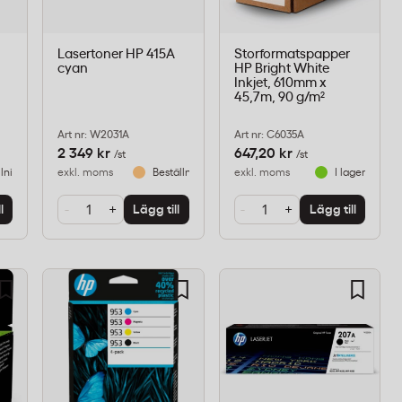
Lasertoner HP 415A
Storformatspapper
cyan
HP Bright White
Inkjet, 610mm x
45,7m, 90 g/m²
Art nr: W2031A
Art nr: C6035A
2 349 kr
647,20 kr
/st
/st
llningsvara
exkl. moms
Beställningsvara
exkl. moms
I lager
-
+
-
+
l
Lägg till
Lägg till