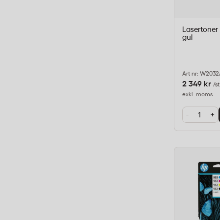
Lasertoner
gul
Art nr: W203
2 349 kr
/st
exkl. moms
-
+