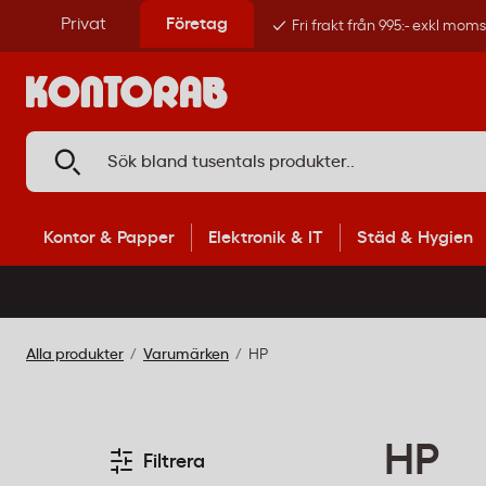
Privat
Företag
Fri frakt från 995:- exkl mom
Kontor & Papper
Elektronik & IT
Städ & Hygien
Alla produkter
Varumärken
HP
HP
Filtrera