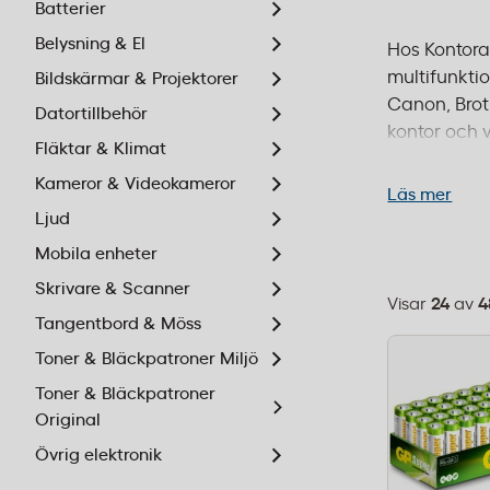
Batterier
Belysning & El
Hos Kontorab
multifunkti
Bildskärmar & Projektorer
Canon, Broth
Datortillbehör
kontor och v
Fläktar & Klimat
och EU-stan
Kameror & Videokameror
kompakt mult
Läs mer
leverans ino
Ljud
Mobila enheter
Skrivare & Scanner
Visar
24
av
4
Välj
Tangentbord & Möss
sorteringsor
Toner & Bläckpatroner Miljö
Toner & Bläckpatroner
Original
Övrig elektronik