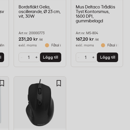
Bordsfläkt Gelia,
Mus Deltaco Trådlös
sv
oscillerande, Ø 23 cm,
Tyst Kontorsmus,
vit, 30W
1600 DPI,
gummibelagd
Art nr: 20000773
Art nr: MS-804
231,20 kr
167,20 kr
/st
/st
llningsvara
exkl. moms
Fåtal i lager
exkl. moms
Fåtal i lager
-
+
-
+
l
Lägg till
Lägg till