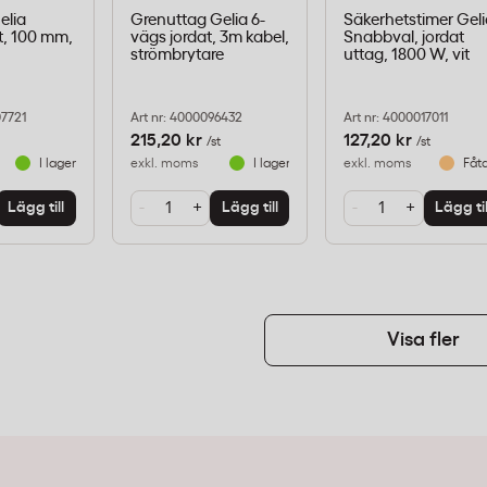
elia
Grenuttag Gelia 6-
Säkerhetstimer Gel
kt, 100 mm,
vägs jordat, 3m kabel,
Snabbval, jordat
strömbrytare
uttag, 1800 W, vit
07721
Art nr: 4000096432
Art nr: 4000017011
215,20 kr
127,20 kr
t
/st
/st
I lager
exkl. moms
I lager
exkl. moms
Fåta
-
+
-
+
Lägg till
Lägg till
Lägg til
Visa fler