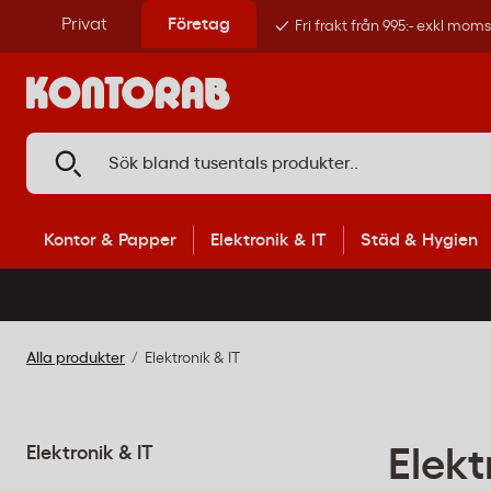
Privat
Företag
Fri frakt från 995:- exkl mom
Kontor & Papper
Elektronik & IT
Städ & Hygien
Alla produkter
Elektronik & IT
Elektronik & IT
Elekt