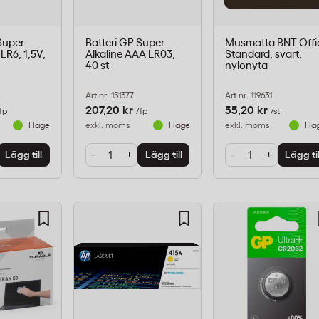
Super
Batteri GP Super
Musmatta BNT Offi
 LR6, 1,5V,
Alkaline AAA LR03,
Standard, svart,
40 st
nylonyta
Art nr: 151377
Art nr: 119631
207,20 kr
55,20 kr
fp
/fp
/st
I lager
exkl. moms
I lager
exkl. moms
I la
-
+
-
+
Lägg till
Lägg till
Lägg til