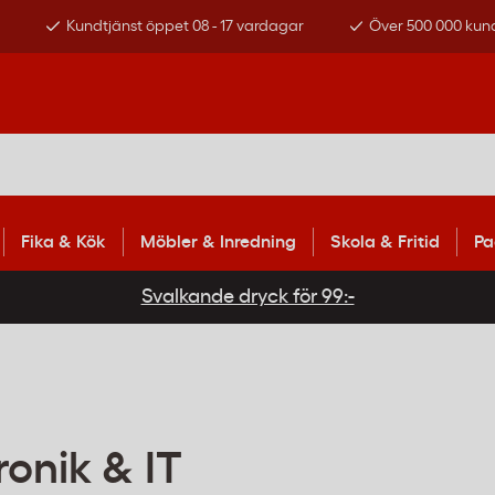
s
Kundtjänst öppet 08 - 17 vardagar
Över 500 000 kun
Fika & Kök
Möbler & Inredning
Skola & Fritid
Pa
Svalkande dryck för 99:-
ronik & IT