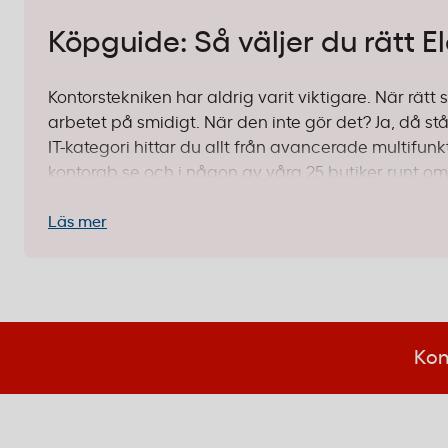
Köpguide: Så väljer du rätt El
Kontorstekniken har aldrig varit viktigare. När rätt s
arbetet på smidigt. När den inte gör det? Ja, då stå
IT-kategori hittar du allt från avancerade multifun
kontorab.se och i någon av våra 25 butiker runt om 
Det ska bara funka. Punkt. Därför har vi samlat 
Läs mer
Canon
. Här får du den hjälp du behöver för att välja 
1. Identifiera ditt behov – vad ska te
Innan du börjar jämföra specifikationer är det värt 
Kon
Ett litet kontor med fem medarbetare har helt andr
dagligen.
Småföretag och kontor:
Här funkar ofta en kompa