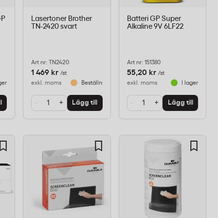
GP
Lasertoner Brother
Batteri GP Super
TN-2420 svart
Alkaline 9V 6LF22
Art nr: TN2420
Art nr: 151380
1 469 kr
55,20 kr
/st
/st
ger
exkl. moms
Beställningsvara
exkl. moms
I lager
-
+
-
+
l
Lägg till
Lägg till