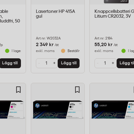
able
Lasertoner HP 415A
Knappcellsbatteri 
n,
gul
Litium CR2032, 3V
 luddfri, 50
Art nr: W2032A
Art nr: 2184
2 349 kr
55,20 kr
fp
/st
/st
I lager
exkl. moms
Beställningsvara
exkl. moms
I la
-
+
-
+
Lägg till
Lägg till
Lägg til