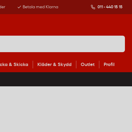
der
Betala med Klarna
011 - 440 15 15
cka & Skicka
Kläder & Skydd
Outlet
Profil