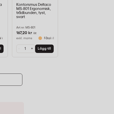
ia
Kontorsmus Deltaco
MS-801 Ergonomisk,
trådbunden, tyst,
svart
Art nr: MS-801
167,20 kr
/st
l i lager
exkl. moms
Fåtal i lager
-
+
l
Lägg till