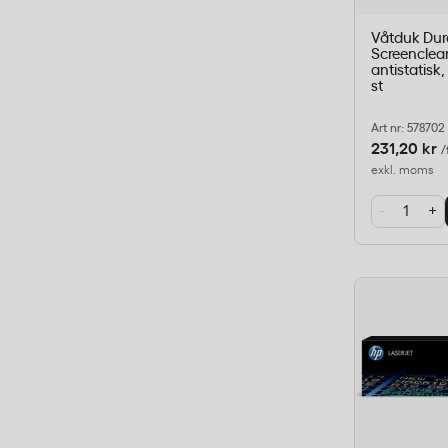
Våtduk Dur
Screenclea
antistatisk,
st
Art nr: 578702
231,20 kr
/
exkl. moms
-
+