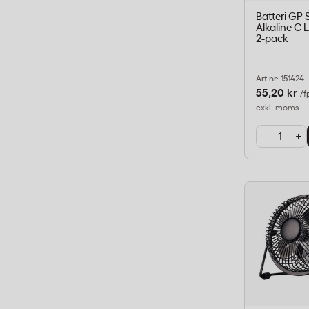
Batteri GP 
Alkaline C L
2-pack
Art nr: 151424
55,20 kr
/f
exkl. moms
-
+