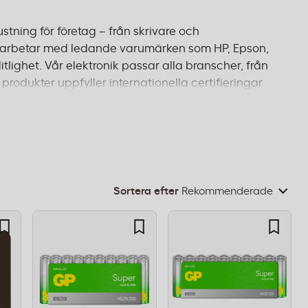
ustning för företag – från skrivare och
 samarbetar med ledande varumärken som HP, Epson,
tlighet. Vår elektronik passar alla branscher, från
produkter uppfyller internationella certifieringar
ärglaserskrivare för stora volymer eller en
gar som förenklar din vardag. Beställ före 14:00 för
Sortera efter