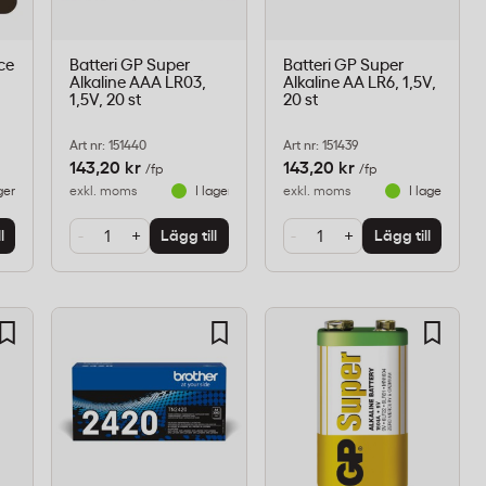
ce
Batteri GP Super
Batteri GP Super
Alkaline AAA LR03,
Alkaline AA LR6, 1,5V,
1,5V, 20 st
20 st
Art nr: 151440
Art nr: 151439
143,20 kr
143,20 kr
/fp
/fp
ger
exkl. moms
I lager
exkl. moms
I lager
-
+
-
+
l
Lägg till
Lägg till