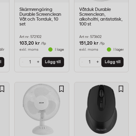
Skärmrengöring
Våtduk Durable
Durable Screenclean
Screenclean,
Våt och Torrduk, 10
alkoholfri, antistatisk,
set
100 st
Art nr: 572102
Art nr: 573602
103,20 kr
151,20 kr
/fp
/fp
ällningsvara
exkl. moms
I lager
exkl. moms
I lager
-
+
-
+
l
Lägg till
Lägg till