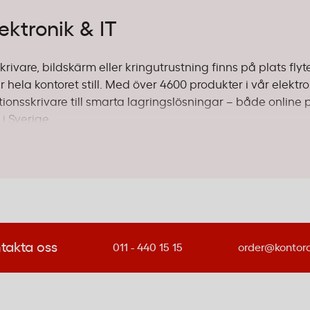
ektronik & IT
krivare, bildskärm eller kringutrustning finns på plats flyt
r hela kontoret still. Med över 4600 produkter i vår elektro
ktionsskrivare till smarta lagringslösningar – både online 
i Sverige.
det bästa från ledande varumärken som
Epson
,
HP
,
Brother
rätt teknik till just ditt kontor.
kniken lösa?
att ta ett steg tillbaka. Vad är det egentligen ni behöver 
takta oss
011 - 440 15 15
order@kontor
a krav än en skola som behöver hantera hundratals utskri
kt allt-i-ett-lösning bäst. Tänk skrivare som både skriv u