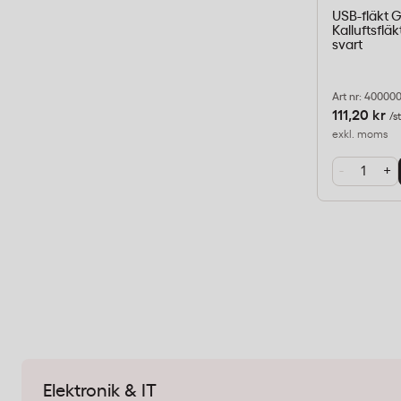
USB-fläkt G
Kalluftsflä
svart
Art nr: 40000
111,20 kr
/s
exkl. moms
-
+
Elektronik & IT