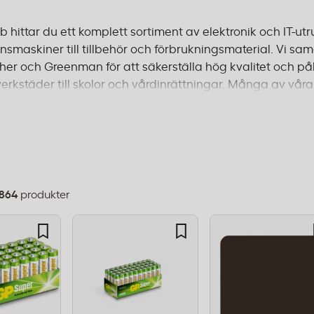
 hittar du ett komplett sortiment av elektronik och IT-utr
onsmaskiner till tillbehör och förbrukningsmaterial. Vi
er och Greenman för att säkerställa hög kvalitet och påli
erkstäder till skolor och vårdinrättningar. Många av våra 
darder för säkerhet och miljö. Oavsett om du behöver en f
ifunktionsmaskin för det lilla kontoret, erbjuder vi lösnin
m 1–2 dagar och fri frakt från 995 kr.
864
produkter
dning