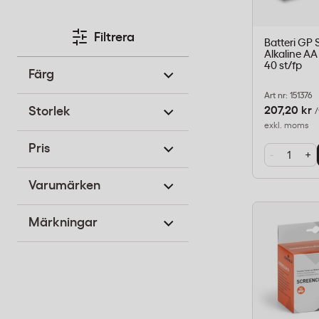
Filtrera
Batteri GP 
Alkaline AA
40 st/fp
Färg
Art nr: 151376
207,20 kr
Storlek
/
exkl. moms
Pris
-
+
Varumärken
Märkningar