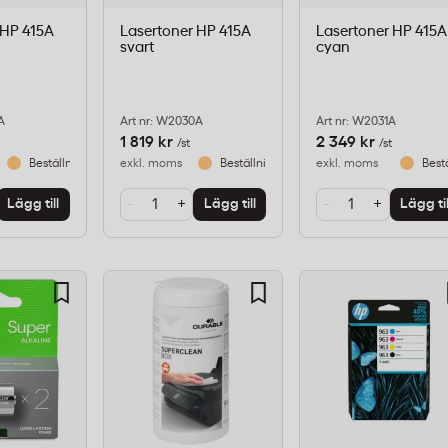
 HP 415A
Lasertoner HP 415A
Lasertoner HP 415A
svart
cyan
A
Art nr: W2030A
Art nr: W2031A
1 819 kr
2 349 kr
/st
/st
Beställningsvara
exkl. moms
Beställningsvara
exkl. moms
Best
-
+
-
+
Lägg till
Lägg till
Lägg til