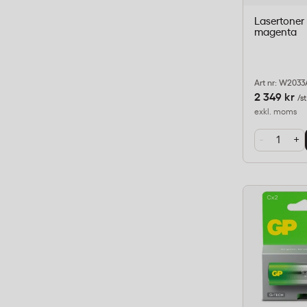
Lasertoner
magenta
Art nr: W2033
2 349 kr
/st
exkl. moms
-
+