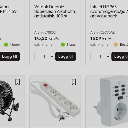
Super
Våtduk Durable
Ink-Jet HP 963
R14, 1,5V,
Superclean Alkoholfri,
cyan/magenta/gul/
antistatisk, 100 st
art Valuepack
Art nr: 570802
Art nr: 6ZC70AE
175,20 kr
1 809 kr
p
/fp
/st
I lager
exkl. moms
I lager
exkl. moms
Bestä
-
+
-
+
Lägg till
Lägg till
Lägg til