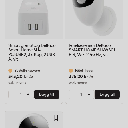
Smart grenuttag Deltaco
Rörelsesensor Deltaco
Smart Home SH-
SMART HOME SH-WS01
P03USB2, 3 uttag, 2 USB-
PIR, WiFi 2.4GHz, vit
A, vit
Beställningsvara
Fåtal i lager
343,20 kr
375,20 kr
/st
/st
exkl. moms
exkl. moms
-
+
-
+
Lägg till
Lägg till