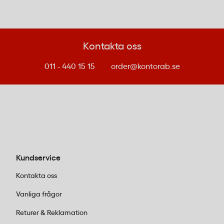
Fundera först på vilka delar av hemmet du vill
göra smartare. Olika användningsområden
kräver olika produkter:
Kontakta oss
Säkerhet och övervakning:
För bättre
011 - 440 15 15
order@kontorab.se
trygghet hemma kan du välja en
smart
dörrklocka med kamera
som visar vem
som ringer på, eller en
övervakningskamera för inomhusbruk
.
Kombinera gärna med en dörr- och
fönstersensor som larmar när någon
öppnar, och en WiFi-siren som skrämmer
Kundservice
bort ovälkomna gäster.
Energibesparing:
Smarta pluggar med
Kontakta oss
energiövervakning visar exakt hur mycket
Vanliga frågor
ström dina apparater drar. Perfekt för att
hitta energitjuvar och sänka elräkningen.
Returer & Reklamation
Du kan även schemalägga när saker ska