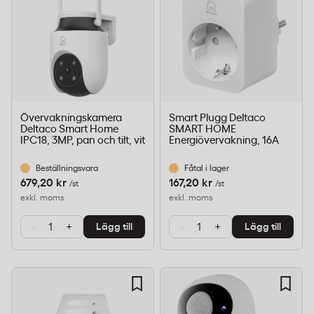
Övervakningskamera
Smart Plugg Deltaco
Deltaco Smart Home
SMART HOME
IPC18, 3MP, pan och tilt, vit
Energiövervakning, 16A
Beställningsvara
Fåtal i lager
679,20 kr
167,20 kr
/st
/st
exkl. moms
exkl. moms
-
+
-
+
Lägg till
Lägg till