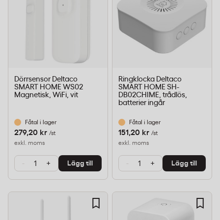
Dörrsensor Deltaco
Ringklocka Deltaco
SMART HOME WS02
SMART HOME SH-
Magnetisk, WiFi, vit
DB02CHIME, trådlös,
batterier ingår
Fåtal i lager
Fåtal i lager
279,20 kr
151,20 kr
/st
/st
exkl. moms
exkl. moms
-
+
-
+
Lägg till
Lägg till