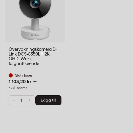
Övervakningskamera D-
Link DCS-8350LH 2K
QHD, Wi-Fi,
färgnattseende
Slut i lager
1 103,20 kr
/st
exkl. moms
-
+
Lägg till