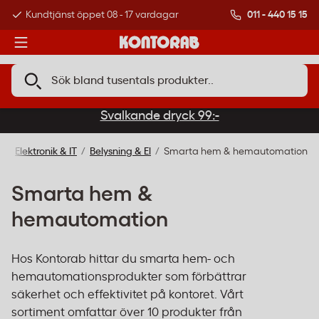
011 - 440 15 15
Kundtjänst öppet 08 - 17 vardagar
Över 500 000 kund
Svalkande dryck 99:-
r
Elektronik & IT
Belysning & El
Smarta hem & hemautomation
Smarta hem &
hemautomation
Hos Kontorab hittar du smarta hem- och
hemautomationsprodukter som förbättrar
säkerhet och effektivitet på kontoret. Vårt
sortiment omfattar över 10 produkter från