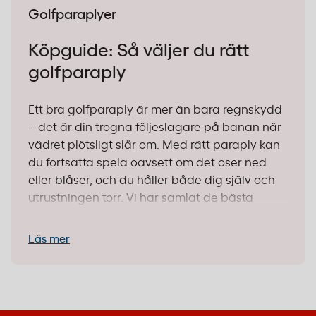
Golfparaplyer
Köpguide: Så väljer du rätt
golfparaply
Ett bra golfparaply är mer än bara regnskydd
– det är din trogna följeslagare på banan när
vädret plötsligt slår om. Med rätt paraply kan
du fortsätta spela oavsett om det öser ned
eller blåser, och du håller både dig själv och
utrustningen torr. Vi har samlat de bästa
tipsen för hur du väljer ett paraply som
verkligen funkar när det gäller.
Läs mer
1. Välj rätt storlek för användningen
Stor skärm (130 cm):
Perfekt för golfbanan
där du behöver skydd för både dig och