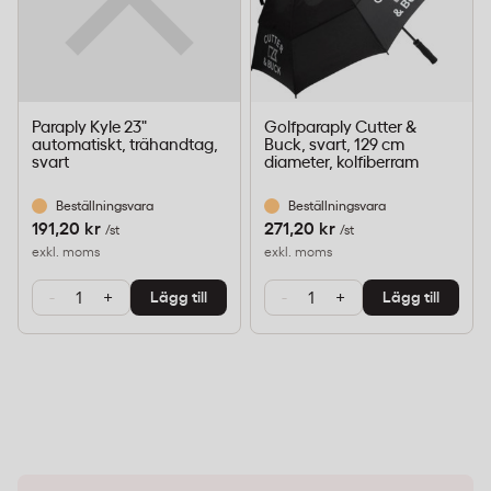
Paraply Kyle 23"
Golfparaply Cutter &
automatiskt, trähandtag,
Buck, svart, 129 cm
svart
diameter, kolfiberram
Beställningsvara
Beställningsvara
191,20 kr
271,20 kr
/st
/st
exkl. moms
exkl. moms
-
+
-
+
Lägg till
Lägg till