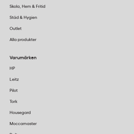
17:00 på 011-440 15 15 eller mejla
Skola, Hem & Fritid
order@kontorab.se
.
Städ & Hygien
Outlet
Alla produkter
Varumärken
HP
Leitz
Pilot
Tork
Housegard
Moccamaster