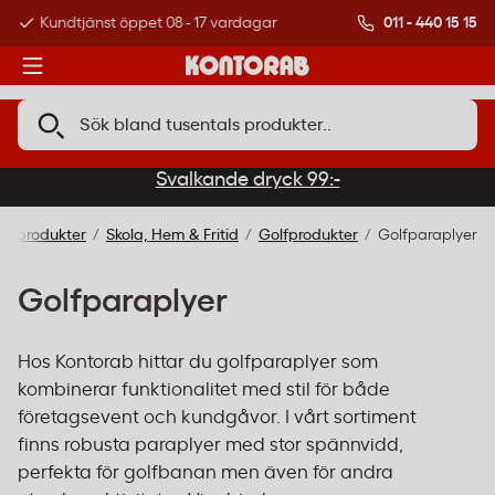
011 - 440 15 15
Kundtjänst öppet 08 - 17 vardagar
Över 500 000 kund
Svalkande dryck 99:-
lla produkter
Skola, Hem & Fritid
Golfprodukter
Golfparaplyer
Golfparaplyer
Hos Kontorab hittar du golfparaplyer som
kombinerar funktionalitet med stil för både
företagsevent och kundgåvor. I vårt sortiment
finns robusta paraplyer med stor spännvidd,
perfekta för golfbanan men även för andra