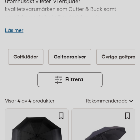
utomhusaktiviteter. Vi erbjuder
kvalitetsvarumärken som Cutter & Buck samt
praktiska modeller i olika storlekar och
utföranden. Våra golfparaplyer passar utmärkt
Läs mer
för företag som vill ge bort uppskattade
reklamartiklar, för eventarrangörer som behöver
väderbeständiga lösningar eller för kontor som
vill erbjuda personalen högkvalitativa paraplyer.
Golfkläder
Golfparaplyer
Övriga golfprod
Flera av våra produkter är tillverkade enligt EU-
standarder för hållbarhet och kvalitet. Beställ före
14:00 för leverans inom 1–2 dagar och fri frakt från
Filtrera
995 kr.
Visar
4
av
4
produkter
Välj
sorteringsordning