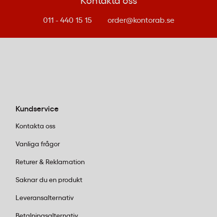
Kontakta oss
Bygg och skogsvård:
Ett visir ger bredare
ansiktsskydd.
011 - 440 15 15
Kask Visor V2 Plus
order@kontorab.se
kombinerar krittålig yta med
antidimbehandling för tydlig sikt i alla
förhållanden.
2. Välj rätt typ av ögonskydd
Skyddsglasögon:
Kompakta och lätta,
Kundservice
perfekta när du behöver skydd mot
partiklar och stänk. Passar under hjälm
Kontakta oss
och kombineras enkelt med hörselskydd.
Vanliga frågor
Många väger under 30 gram vilket gör
dem bekväma hela dagen.
Returer & Reklamation
Visir:
Skyddar hela ansiktet, idealiskt vid
Saknar du en produkt
svetsning eller när du jobbar med
kemikalier.
Kask
erbjuder visir med
Leveransalternativ
snabbfästen som monteras smidigt på
Betalningsalternativ