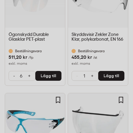
Ögonskydd Durable
Skyddsvisir Zekler Zone
Glasklar PET-plast
Klar, polykarbonat, EN 166
Beställningsvara
Beställningsvara
511,20 kr
455,20 kr
/fp
/st
exkl. moms
exkl. moms
-
+
-
+
Lägg till
Lägg till