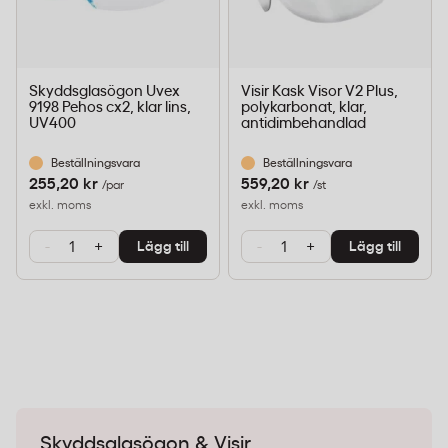
Skyddsglasögon Uvex
Visir Kask Visor V2 Plus,
9198 Pehos cx2, klar lins,
polykarbonat, klar,
UV400
antidimbehandlad
Beställningsvara
Beställningsvara
255,20 kr
559,20 kr
/par
/st
exkl. moms
exkl. moms
-
+
-
+
Lägg till
Lägg till
Skyddsglasögon & Visir