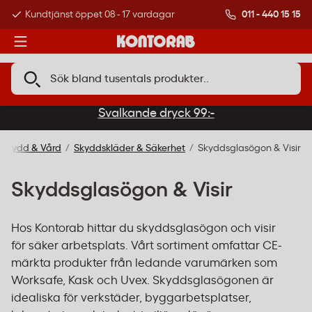
011 - 440 15 15
Kundtjänst öppet 08 - 17 vardagar
Över 500 000 kund
Svalkande dryck 99:-
, Skydd & Vård
Skyddskläder & Säkerhet
Skyddsglasögon & Visir
Skyddsglasögon & Visir
Hos Kontorab hittar du skyddsglasögon och visir
för säker arbetsplats. Vårt sortiment omfattar CE-
märkta produkter från ledande varumärken som
Worksafe, Kask och Uvex. Skyddsglasögonen är
idealiska för verkstäder, byggarbetsplatser,