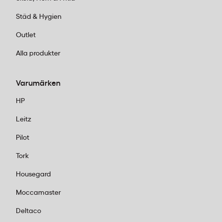
Kundservice:
Ring oss vardagar 08:00–
Städ & Hygien
17:00 på 011-440 15 15 eller mejla
Outlet
order@kontorab.se
.
Alla produkter
Varumärken
HP
Leitz
Pilot
Tork
Housegard
Moccamaster
Deltaco