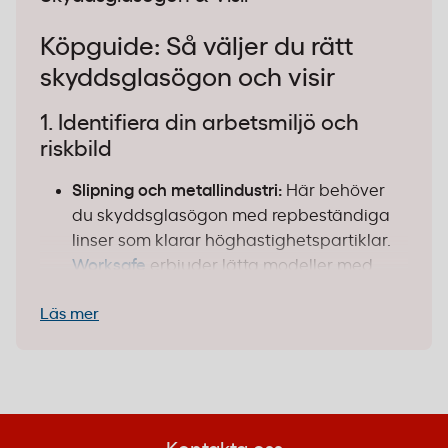
Köpguide: Så väljer du rätt
skyddsglasögon och visir
1. Identifiera din arbetsmiljö och
riskbild
Slipning och metallindustri:
Här behöver
du skyddsglasögon med repbeständiga
linser som klarar höghastighetspartiklar.
Worksafe
erbjuder lätta modeller med
krittålig polykarbonat som sitter stabilt
Läs mer
under långa arbetspass.
Kemi och laboratoriearbete:
Välj modeller
med tätt sittande ramar och
antidimbehandling.
Uvex
har glasögon
med mjukt PU-material runt panna och
näsa för bekväm tätning.