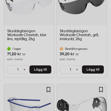
Skyddsglasögon
Skyddsglasögon
Worksafe Cheetah, klar
Worksafe Cheetah, grå,
lins, reptålig, 26g
imskydd, 26g
I lager
Beställningsvara
71,20 kr
39,20 kr
/st
/st
exkl. moms
exkl. moms
-
+
-
+
Lägg till
Lägg till