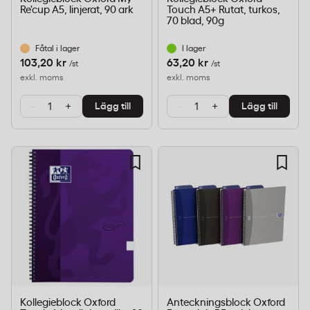
Re'cup A5, linjerat, 90 ark
Touch A5+ Rutat, turkos,
70 blad, 90g
Fåtal i lager
I lager
103,20 kr
63,20 kr
/st
/st
exkl. moms
exkl. moms
-
+
-
+
Lägg till
Lägg till
Kollegieblock Oxford
Anteckningsblock Oxford