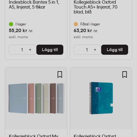
Indexblock Bantex 5 in 1,
Kollegieblock Oxford
A5, linjerat, 5 flikar
Touch A5+ linjerat, 70
blad, blå
I lager
Fåtal i lager
55,20 kr
63,20 kr
/st
/st
exkl. moms
exkl. moms
-
+
-
+
Lägg till
Lägg till
Kollegieblock Oxford My
Kollegieblock Oxford