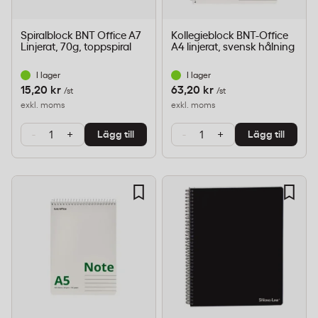
Spiralblock BNT Office A7
Kollegieblock BNT-Office
Linjerat, 70g, toppspiral
A4 linjerat, svensk hålning
I lager
I lager
15,20 kr
63,20 kr
/st
/st
exkl. moms
exkl. moms
-
+
-
+
Lägg till
Lägg till