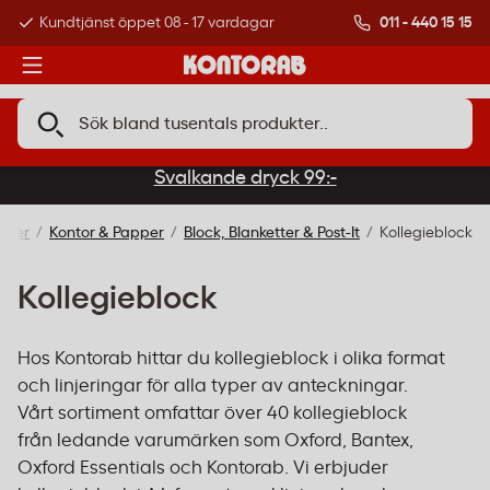
011 - 440 15 15
Kundtjänst öppet 08 - 17 vardagar
Över 500 000 kund
Svalkande dryck 99:-
ukter
Kontor & Papper
Block, Blanketter & Post-It
Kollegieblock
Kollegieblock
Hos Kontorab hittar du kollegieblock i olika format
och linjeringar för alla typer av anteckningar.
Vårt sortiment omfattar över 40 kollegieblock
från ledande varumärken som Oxford, Bantex,
Oxford Essentials och Kontorab. Vi erbjuder