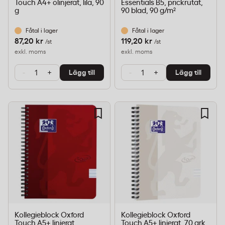
Touch A4+ olinjerat, lila, 90
Essentials B5, prickrutat,
g
90 blad, 90 g/m²
Fåtal i lager
Fåtal i lager
87,20 kr
119,20 kr
/st
/st
exkl. moms
exkl. moms
-
+
-
+
Lägg till
Lägg till
Kollegieblock Oxford
Kollegieblock Oxford
Touch A5+ linjerat,
Touch A5+ linjerat, 70 ark,