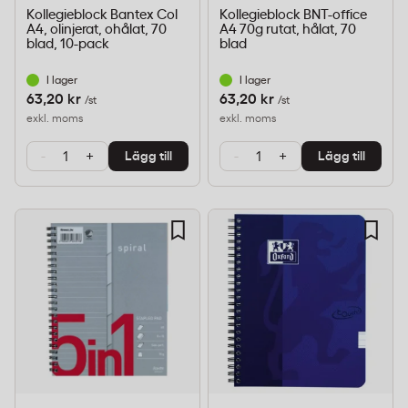
Kollegieblock Bantex Col
Kollegieblock BNT-office
A4, olinjerat, ohålat, 70
A4 70g rutat, hålat, 70
blad, 10-pack
blad
I lager
I lager
63,20 kr
63,20 kr
/st
/st
exkl. moms
exkl. moms
-
+
-
+
Lägg till
Lägg till