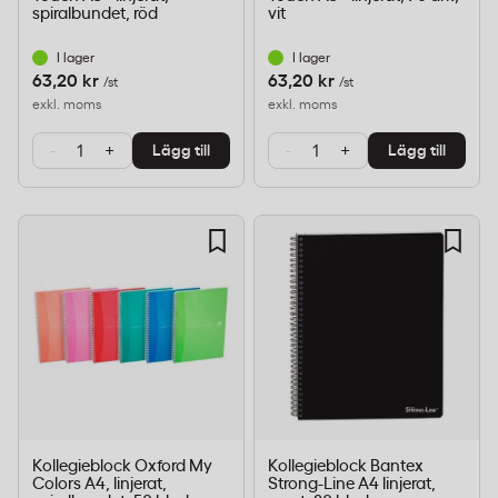
spiralbundet, röd
vit
I lager
I lager
63,20 kr
63,20 kr
/st
/st
exkl. moms
exkl. moms
-
+
-
+
Lägg till
Lägg till
Kollegieblock Oxford My
Kollegieblock Bantex
Colors A4, linjerat,
Strong-Line A4 linjerat,