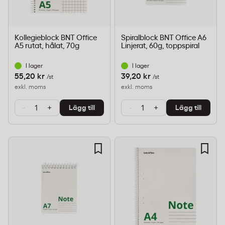
Kollegieblock BNT Office
Spiralblock BNT Office A6
A5 rutat, hålat, 70g
Linjerat, 60g, toppspiral
I lager
I lager
55,20 kr
39,20 kr
/st
/st
exkl. moms
exkl. moms
-
+
-
+
Lägg till
Lägg till