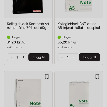
Kollegieblock Kontorab A4
Kollegieblock BNT-office
rutat, hålat, 70 blad, 60g
A5 linjerat, hålat, sidospiral
I lager
I lager
31,20 kr
55,20 kr
/st
/st
exkl. moms
exkl. moms
-
+
-
+
Lägg till
Lägg till