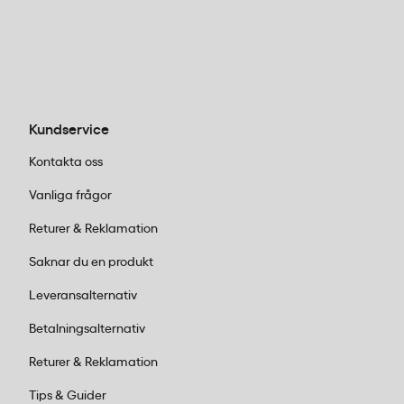
A4-format:
Det klassiska valet för
kontorsmiljöer och detaljerade
anteckningar. Perfekt när du behöver
mycket skrivyta och ofta använder blocket
stationärt på skrivbordet. Populärt bland
Kundservice
chefer, projektledare och alla som tar
omfattande mötesanteckningar. Finns
Kontakta oss
både linjerat och rutat.
Vanliga frågor
A5-format:
Den gyllene medelvägen –
tillräckligt stort för rejäla anteckningar
Returer & Reklamation
men kompakt nog att passa i de flesta
Saknar du en produkt
väskor. Passar dig som är mycket på
språng mellan möten eller vill ha ett block
Leveransalternativ
som följer med överallt. Perfekt för säljare,
Betalningsalternativ
konsulter och alla som värdesätter
mobilitet.
Returer & Reklamation
B5-format:
Ett lite ovanligare men mycket
Tips & Guider