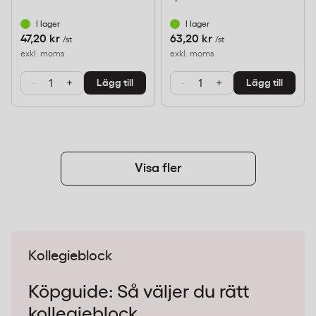
I lager
I lager
47,20 kr
63,20 kr
/st
/st
exkl. moms
exkl. moms
-
+
-
+
Lägg till
Lägg till
Visa fler
Kollegieblock
Köpguide: Så väljer du rätt
kollegieblock