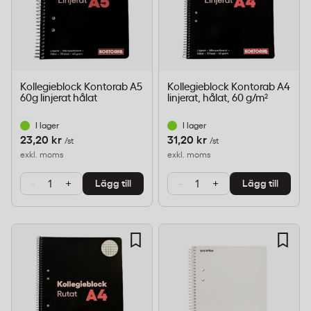
Kollegieblock Kontorab A5
Kollegieblock Kontorab A4
60g linjerat hålat
linjerat, hålat, 60 g/m²
I lager
I lager
23,20 kr
31,20 kr
/st
/st
exkl. moms
exkl. moms
-
+
-
+
Lägg till
Lägg till