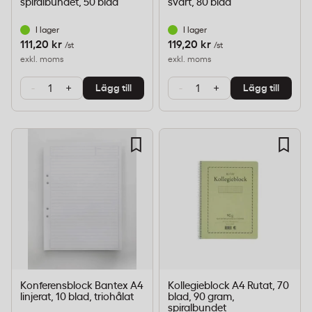
spiralbundet, 50 blad
svart, 80 blad
I lager
I lager
111,20 kr
119,20 kr
/st
/st
exkl. moms
exkl. moms
-
+
-
+
Lägg till
Lägg till
Konferensblock Bantex A4
Kollegieblock A4 Rutat, 70
linjerat, 10 blad, triohålat
blad, 90 gram,
spiralbundet