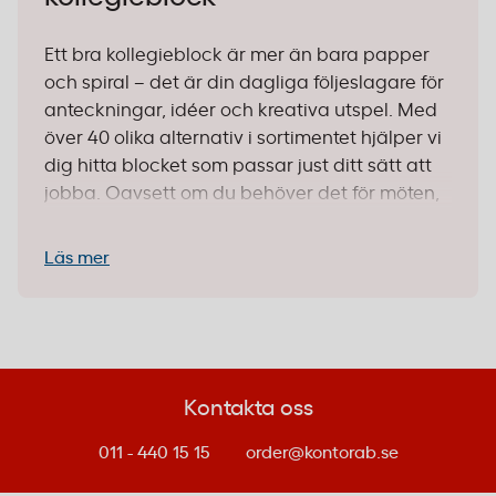
Ett bra kollegieblock är mer än bara papper
och spiral – det är din dagliga följeslagare för
anteckningar, idéer och kreativa utspel. Med
över 40 olika alternativ i sortimentet hjälper vi
dig hitta blocket som passar just ditt sätt att
jobba. Oavsett om du behöver det för möten,
studier eller kreativt arbete finns det ett block
som funkar perfekt för dig.
Läs mer
1. Välj rätt storlek för ditt
användningsområde
Storleken på ditt kollegieblock påverkar både
Kontakta oss
hur du använder det och hur lätt det är att ha
med dig. Här är de vanligaste formaten och
011 - 440 15 15
order@kontorab.se
när de funkar bäst: