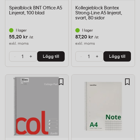
Spiralblock BNT Office A5
Kollegieblock Bantex
Linjerat, 100 blad
Strong-Line A5 linjerat,
svart, 80 sidor
I lager
I lager
55,20 kr
87,20 kr
/st
/st
exkl. moms
exkl. moms
-
+
-
+
Lägg till
Lägg till