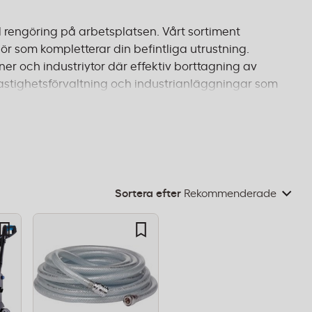
ll rengöring på arbetsplatsen. Vårt sortiment
r som kompletterar din befintliga utrustning.
ner och industriytor där effektiv borttagning av
fastighetsförvaltning och industrianläggningar som
kerställer du optimal prestanda och förlängd
2 dagar och fri frakt från 995 kr.
Sortera efter