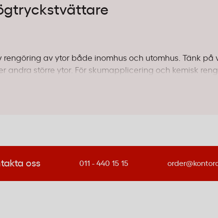
högtryckstvättare
tiv rengöring av ytor både inomhus och utomhus. Tänk på
ler andra större ytor. För skumapplicering och kemisk ren
r skumspruta
som tål både tryck och kemikalier.
d längre slangar når du längre utan att flytta maskinen, 
 ger dig god räckvidd för de flesta uppgifter. Tänk också 
a säkert under arbetet.
takta oss
011 - 440 15 15
order@kontor
ighet
n. För standardrengöring med skum och milda kemikalier 
 slangar och kopplingar är kompatibla med de rengörings