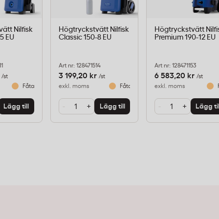
ätt Nilfisk
Högtryckstvätt Nilfisk
Högtryckstvätt Nilfi
-5 EU
Classic 150-8 EU
Premium 190-12 EU
11
Art nr: 128471514
Art nr: 128471153
3 199,20 kr
6 583,20 kr
/st
/st
/st
Fåtal i lager
exkl. moms
Fåtal i lager
exkl. moms
-
+
-
+
Lägg till
Lägg till
Lägg til