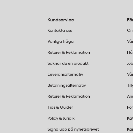
använder. Det förlänger livslängden och ger säkra
Kundservice
Fö
Vanliga frågor om högtrycks
Kontakta oss
Om
Vilken slanglängd behöver jag?
Vanliga frågor
Vår
Hur underhåller jag min högtryckstvättare?
Returer & Reklamation
Hå
Snabb beställningsguide
Saknar du en produkt
Job
Välj rätt tillbehör
– slangar, munstycken och sk
Leveransalternativ
Vår
Beställ online
på kontorab.se eller besök någon
Lägg ordern före 14:00
för leverans inom 1–2 d
Betalningsalternativ
Til
Returer & Reklamation
An
Kundservice:
Ring oss vardagar 08:00–17:00 på 011
Tips & Guider
Fö
Policy & Juridik
Ka
Signa upp på nyhetsbrevet
Ka