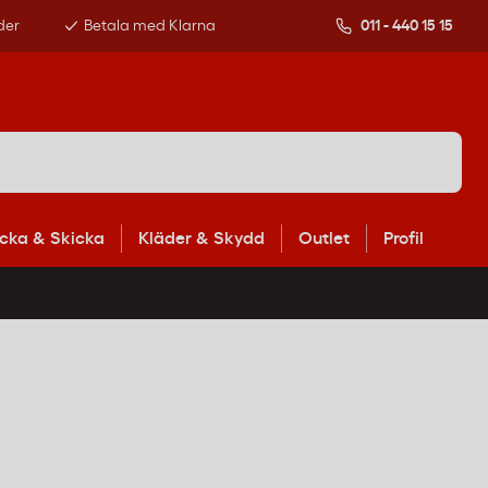
der
Betala med Klarna
011 - 440 15 15
cka & Skicka
Kläder & Skydd
Outlet
Profil