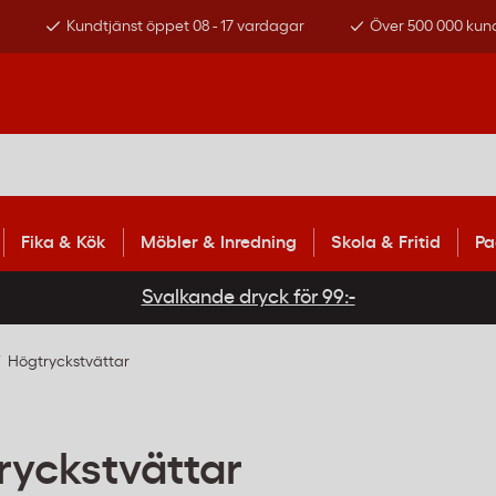
s
Kundtjänst öppet 08 - 17 vardagar
Över 500 000 kun
Fika & Kök
Möbler & Inredning
Skola & Fritid
Pa
Svalkande dryck för 99:-
Högtryckstvättar
ryckstvättar