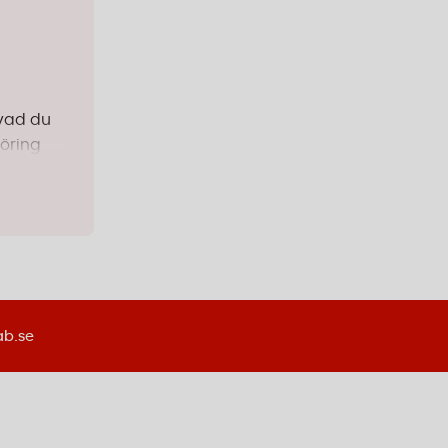
 vad du
göring
vilket
på
ab.se
räcker
medel du