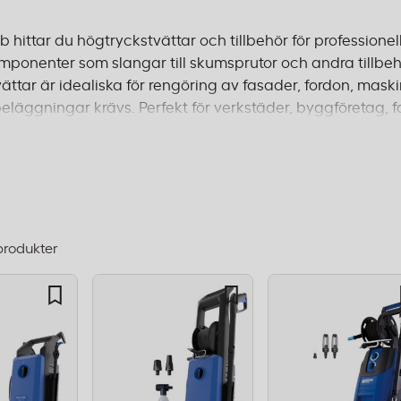
 hittar du högtryckstvättar och tillbehör för professione
mponenter som slangar till skumsprutor och andra tillbehö
ttar är idealiska för rengöring av fasader, fordon, maski
eläggningar krävs. Perfekt för verkstäder, byggföretag, 
tliga lösningar för yttre rengöring. Med rätt tillbehör sä
 din högtryckstvätt. Beställ före 14:00 för leverans inom 1–
produkter
dning