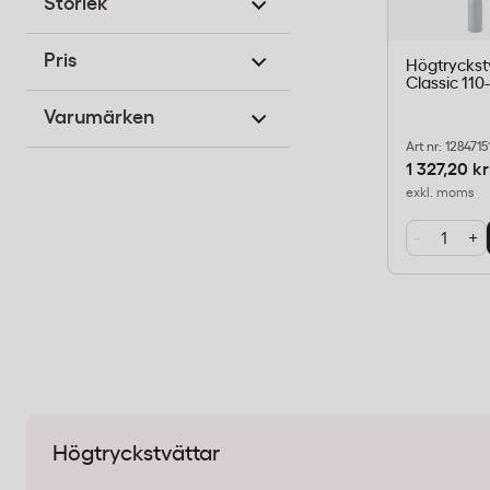
Storlek
Pris
Högtryckstv
Classic 110
Varumärken
Art nr: 1284715
1 327,20 kr
exkl. moms
-
+
Högtryckstvättar