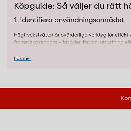
Köpguide: Så väljer du rätt 
1. Identifiera användningsområdet
Högtryckstvättar är ovärderliga verktyg för effek
främst ska rengöra – fasader, fordon, utrustning el
behöver du rätt tillbehör, som en
kvalitetsslang fö
Läs mer
2. Räckvidd och rörlighet
Slanglängden avgör hur flexibelt du kan arbeta. Me
sparar tid vid större arbetsytor. En 10 meters slang
kopplingar – de ska vara enkla att ansluta och sitt
Kon
3. Temperatur och kemikaliebeständ
Välj utrustning som klarar dina arbetsförhållande
temperaturtolerans upp till 40°C. Kontrollera att