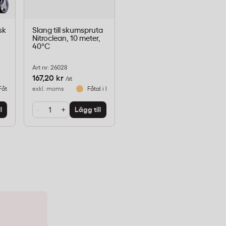
sk
Slang till skumspruta
Nitroclean, 10 meter,
40°C
Art nr: 26028
167,20 kr
/st
Fåtal i lager
exkl. moms
Fåtal i lager
-
+
l
Lägg till