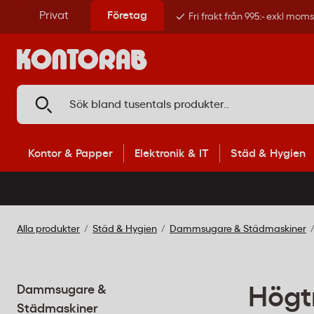
Privat
Företag
Fri frakt från 995:- exkl mom
Kontor & Papper
Elektronik & IT
Städ & Hygien
Alla produkter
Städ & Hygien
Dammsugare & Städmaskiner
Dammsugare &
Högt
Städmaskiner