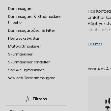
Dammsugare
Hos Kontorab
Dammsugare & Städmaskiner
omfattar ko
tillbehör
Högtryckstvä
smuts och b
Dammsugarpåsar & Filter
behöver påli
Högtryckstvättar
livslängd på
Läs mer
Mattvättmaskiner
Skurmaskiner
Skurmaskiner rondeller
Visar
4
av
4
Sop & Sugmaskiner
Välj
sorteringsor
Våt- och Torrdammsugare
Filtrera