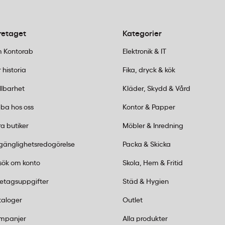
re hantering.
retaget
Kategorier
tvättar
 Kontorab
Elektronik & IT
 historia
Fika, dryck & kök
llbarhet
Kläder, Skydd & Vård
ba hos oss
Kontor & Papper
umsprutor efter dina behov
a butiker
Möbler & Inredning
 av våra 25 butiker
agar
lgänglighetsredogörelse
Packa & Skicka
sök om konto
Skola, Hem & Fritid
-440 15 15 eller mejla
order@kontorab.se
.
retagsuppgifter
Städ & Hygien
taloger
Outlet
mpanjer
Alla produkter