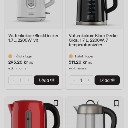
Vattenkokare BlackDecker
Vattenkokare BlackDecker
1,7L, 2200W, vit
Glas, 1,7 L, 2200W, 7
temperaturnivåer
Fåtal i lager
Fåtal i lager
295,20 kr
511,20 kr
/st
/st
exkl. moms
exkl. moms
-
+
-
+
Lägg till
Lägg till