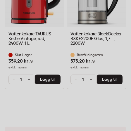
Vattenkokare TAURUS
Vattenkokare BlackDecker
Kettle Vintage, röd,
BXKE2200E Glas, 1,7 L,
2400W, 1 L
2200W
Slut i lager
Beställningsvara
359,20 kr
575,20 kr
/st
/st
exkl. moms
exkl. moms
-
+
-
+
Lägg till
Lägg till