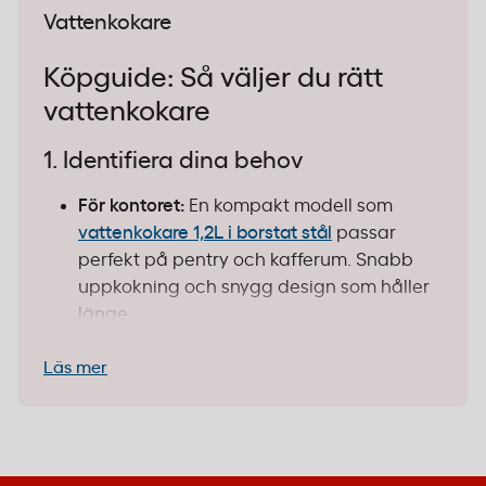
Vattenkokare
Köpguide: Så väljer du rätt
vattenkokare
1. Identifiera dina behov
För kontoret:
En kompakt modell som
vattenkokare 1,2L i borstat stål
passar
perfekt på pentry och kafferum. Snabb
uppkokning och snygg design som håller
länge.
För mötes- och konferensrum:
En större
Läs mer
kapacitet på 1,7 liter räcker gott till flera
koppar kaffe eller té vid längre möten. Välj
gärna en elegant glasmodell som
Black+Decker Glas Svart
som passar i alla
miljöer.