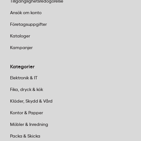
arbetsgrupper eller 1,7 liter för större
Tillgänglighetsredogörelse
kontor.
Ansök om konto
Bestäm design
– glas med belysning eller
klassiskt rostfritt stål.
Företagsuppgifter
Lägg ordern före 14:00
för leverans inom 1-2
Kataloger
dagar.
Kampanjer
Kundservice:
Ring oss vardagar 08:00–
Kategorier
17:00 på 011-440 15 15 eller mejla
order@kontorab.se
.
Elektronik & IT
Fika, dryck & kök
Kläder, Skydd & Vård
Kontor & Papper
Möbler & Inredning
Packa & Skicka