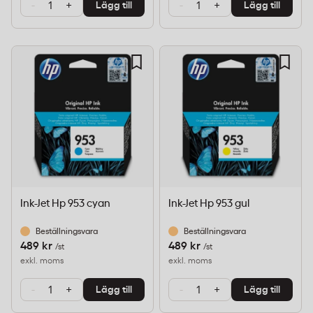
-
+
-
+
Lägg till
Lägg till
Ink-Jet Hp 953 cyan
Ink-Jet Hp 953 gul
Beställningsvara
Beställningsvara
489 kr
489 kr
/st
/st
exkl. moms
exkl. moms
-
+
-
+
Lägg till
Lägg till