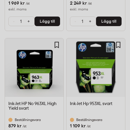
1 969 kr
2 249 kr
/st
/st
exkl. moms
exkl. moms
-
+
-
+
Lägg till
Lägg till
Ink-Jet HP No 963XL High
Ink-Jet Hp 953XL svart
Yield svart
Beställningsvara
Beställningsvara
879 kr
1 109 kr
/st
/st