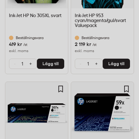
Ink-Jet HP No 305XL svart
Ink-Jet HP 953
cyan/magenta/gul/svart
Valuepack
Beställningsvara
Beställningsvara
419 kr
2 119 kr
/st
/st
exkl. moms
exkl. moms
-
+
-
+
Lägg till
Lägg till