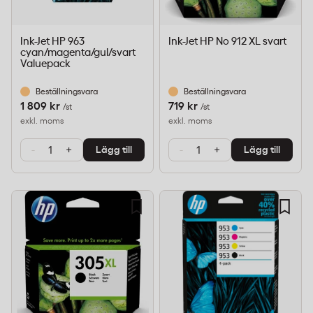
Ink-Jet HP 963
Ink-Jet HP No 912 XL svart
cyan/magenta/gul/svart
Valuepack
Beställningsvara
Beställningsvara
1 809 kr
719 kr
/st
/st
exkl. moms
exkl. moms
-
+
-
+
Lägg till
Lägg till