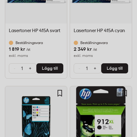
Lasertoner HP 415A svart
Lasertoner HP 415A cyan
Beställningsvara
Beställningsvara
1 819 kr
2 349 kr
/st
/st
exkl. moms
exkl. moms
-
+
-
+
Lägg till
Lägg till