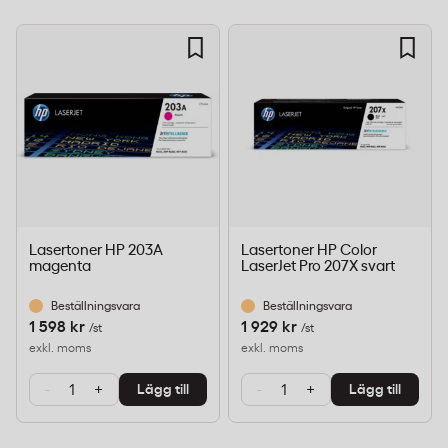
Lasertoner HP 203A
Lasertoner HP Color
magenta
LaserJet Pro 207X svart
Beställningsvara
Beställningsvara
1 598 kr
1 929 kr
/st
/st
exkl. moms
exkl. moms
-
+
-
+
Lägg till
Lägg till