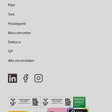
har dem när du behöver dem.
Pilot
Multipack:
Ett smart val om du vet att du
Tork
kommer behöva alla färger. Du får ett
paket med cyan, magenta och gul –
Housegard
enkelt och prisvärt.
Moccamaster
4. Original eller kompatibel – varför
Deltaco
välja original?
GP
Det finns billigare alternativ på marknaden,
Alla varumärken
men original-toner från HP ger dig värden som
är svåra att sätta en prislapp på. Vi förenklar
din vardag genom att erbjuda produkter som
du kan lita på. Punkt.
Garanterad kompatibilitet:
HP designar
sina toner specifikt för sina skrivare. Det
betyder att du slipper felmeddelanden,