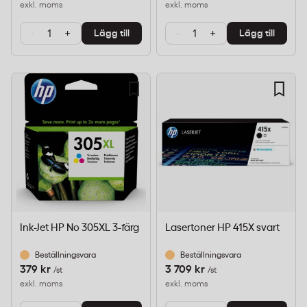
exkl. moms
exkl. moms
-
+
-
+
Lägg till
Lägg till
Ink-Jet HP No 305XL 3-färg
Lasertoner HP 415X svart
Beställningsvara
Beställningsvara
379 kr
3 709 kr
/st
/st
exkl. moms
exkl. moms