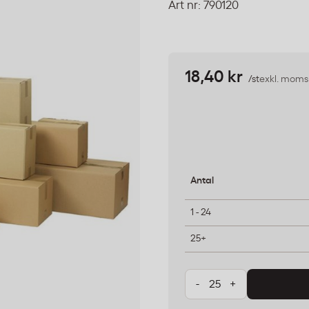
Art nr:
790120
18,40 kr
/st
exkl. moms
Antal
1 - 24
25+
-
+