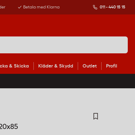
der
Betala med Klarna
011 - 440 15 15
cka & Skicka
Kläder & Skydd
Outlet
Profil
20x85