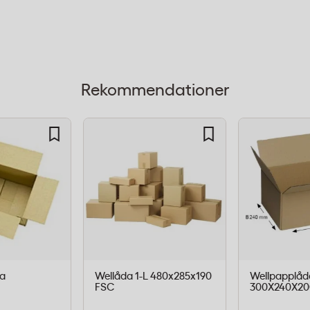
Rekommendationer
lsföretag som skickar
ta produkter. Den låga
 för försändelser där du
. Enlagers wellpappen ger
a varor, samtidigt som
g och distribution.
a
Wellåda 1-L 480x285x190
Wellpapplåd
FSC
300X240X20
mvikt
Kvalitet
Fp