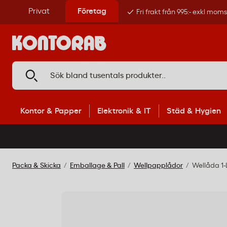
Privat
Företag
Fri frakt från 995:- exkl mom
Kontor & Papper
Elektronik & IT
Städ & Hygien
Packa & Skicka
Emballage & Pall
Wellpapplådor
Wellåda 1