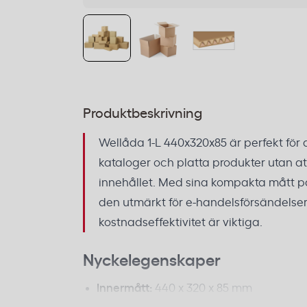
Produktbeskrivning
Wellåda 1-L 440x320x85 är perfekt för 
kataloger och platta produkter utan att
innehållet. Med sina kompakta mått 
den utmärkt för e-handelsförsändelse
kostnadseffektivitet är viktiga.
Nyckelegenskaper
Innermått:
440 x 320 x 85 mm