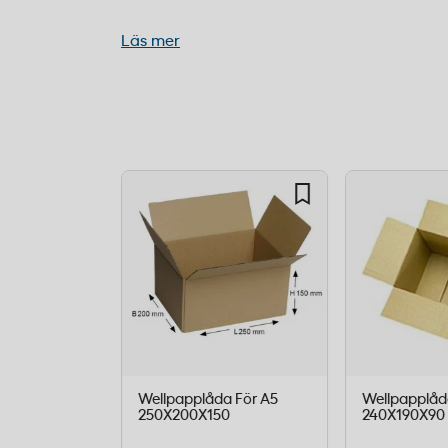
Innervolym:
ca 12,0 liter
Godstjocklek:
3 mm enlagers wellpapp
Läs mer
Volymvikt:
2,39 kg
Färg:
brun
Förpackning:
25 st
Den här wellådan är idealisk för e-hande
kläder, böcker, kontorsmaterial eller plat
höjden på 85 mm gör den särskilt lämplig
vill minimera tomrum och fraktkostnader
tillräckligt skydd för lätta till medeltung
lådan är enkel att hantera i både packnin
Alla enlagers welllådor – brun
Wellpapplåda För A5
Wellpapplåd
250X200X150
240X190X90
Artikelnr
Innermått (LxBxH)
Färg
Voly