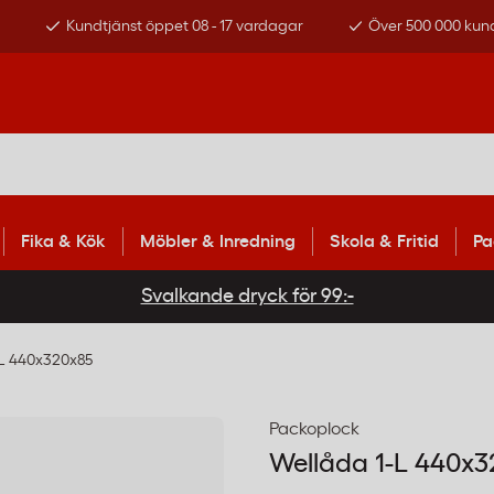
s
Kundtjänst öppet 08 - 17 vardagar
Över 500 000 kun
Fika & Kök
Möbler & Inredning
Skola & Fritid
Pa
Svalkande dryck för 99:-
-L 440x320x85
Packoplock
Wellåda 1-L 440x3