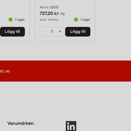
Art nr: 83613
Art nr: 795042
727,20 kr
20,80 kr
/fp
/st
I lager
exkl. moms
I lager
exkl. moms
-
+
-
+
Lägg till
Lägg till
ab.se
Varumärken