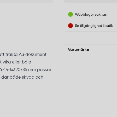
Webblager saknas
Se tillgänglighet i butik
Packoplock
Varumärke
att frakta A3-dokument,
 vika eller böja
på 440x320x85 mm passar
r där både skydd och