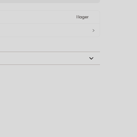
I lager
›