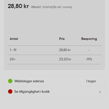
28,80 kr
/st
exkl. moms
(36 inkl. moms)
Antal
Pris
Besparing
1 - 19
28,80 kr
-
20+
23,20 kr
-19%
Webblager saknas
I lager
›
Se tillgänglighet i butik