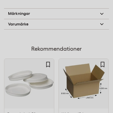
Volymvikt:
2.0 kg
Färg:
brun
FSC
Märkningar
Certifiering:
FSC-certifierad
Packoplock
Varumärke
Förpackning:
20 st/fp
Denna smala låda är specialanpassad för e-
handlare och företag som skickar långsträckta
Rekommendationer
produkter som rör, profiler, verktyg med långa skaft
eller textilrullar. Den kompakta bredden gör den
kostnadseffektiv att frakta samtidigt som längden
ger plats för meter långa föremål. Perfekt för både
enstaka försändelser och större volymer i lager och
distribution.
Alla enlagers welllådor – brun