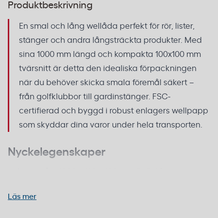
Produktbeskrivning
En smal och lång wellåda perfekt för rör, lister,
stänger och andra långsträckta produkter. Med
sina 1000 mm längd och kompakta 100x100 mm
tvärsnitt är detta den idealiska förpackningen
när du behöver skicka smala föremål säkert –
från golfklubbor till gardinstänger. FSC-
certifierad och byggd i robust enlagers wellpapp
som skyddar dina varor under hela transporten.
Nyckelegenskaper
Innermått:
1000 x 100 x 100 mm (LxBxH)
Innervolym:
ca 10 liter
Läs mer
Godstjocklek:
4 mm enlagers wellpapp