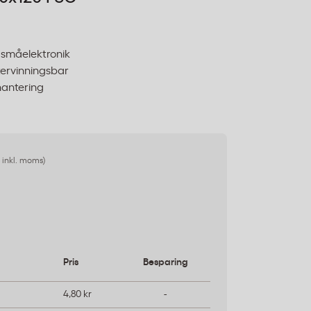
 småelektronik
tervinningsbar
hantering
6 inkl. moms)
Pris
Besparing
4,80 kr
-