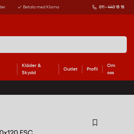
der
Betala med Klarna
011 - 440 15 15
Kläder &
Om
Outlet
Profil
Skydd
oss
20x120 FSC