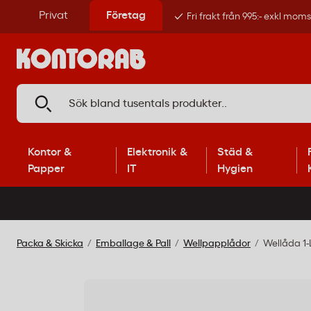
Privat
Företag
Fri frakt från 995:- exkl mom
Kontor &
Elektronik &
Städ &
Papper
IT
Hygien
Packa & Skicka
Emballage & Pall
Wellpapplådor
Wellåda 1-