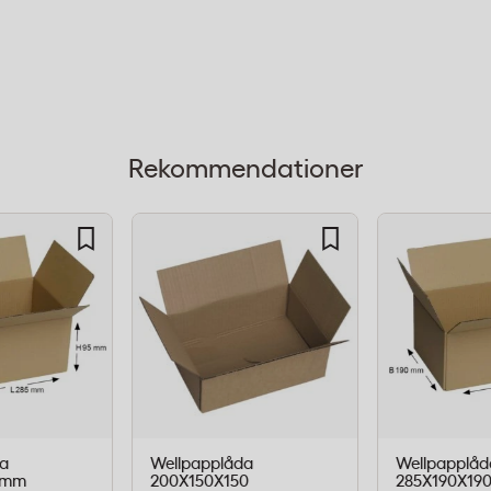
r)
Rekommendationer
t val för e-handlare och
eservdelar,
ndra smådelar. Det
era i lagermiljö samtidigt
odukter under transport.
er utan att kompromissa
a
Wellpapplåda
Wellpapplåd
 mm
200X150X150
285X190X19