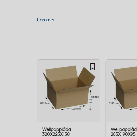
Innermått:
120 x 120 x 120 mm (ca 1.7 lite
Godstjocklek:
3 mm enlagers wellpapp
Läs mer
Volymvikt:
0.35 kg
Färg:
brun (standard)
Certifiering:
FSC-certifierad
Förpackning:
25 st/fp
Denna kubformade welllåda är ett utmärk
företag som skickar mindre artiklar som r
elektronikkomponenter, kosmetika eller a
kompakta formatet gör den enkel att hant
som den ger tillräckligt skydd för dina pr
Perfekt när du vill optimera fraktkostnad
med säkerheten.
Wellpapplåda
Wellpapplåd
320X225X150
285X190X95