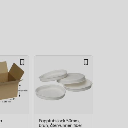
a
Papptubslock 50mm,
Wellpapplåd
0
brun, återvunnen fiber
250X200X15