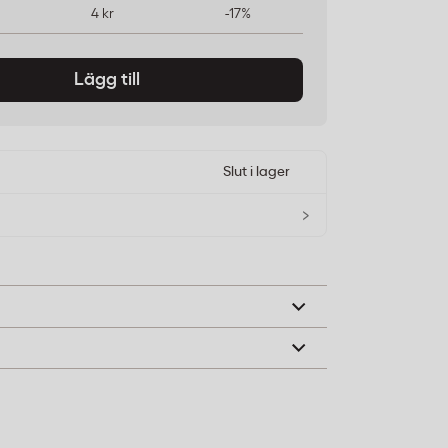
4 kr
-17%
Lägg till
Slut i lager
›