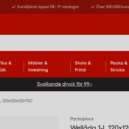
s
Kundtjänst öppet 08 - 17 vardagar
Över 500 000 kun
Fika &
Möbler &
Skola &
Packa &
Kök
Inredning
Fritid
Skicka
Svalkande dryck för 99:-
L 120x120x120 FSC
Packoplock
Wellåda 1-L 120x1