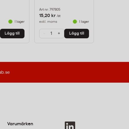
Art nr: 797805
Art nr: 795008
15,20 kr
8 kr
/st
/st
I lager
exkl. moms
I lager
exkl. moms
-
+
-
+
Lägg till
Lägg till
ab.se
Varumärken