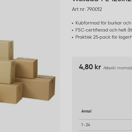
Art nr:
790012
Kubformad för burkar och
FSC-certifierad och helt å
Praktisk 25-pack för lager
4,80 kr
/st
exkl. moms
(
Antal
1 - 24