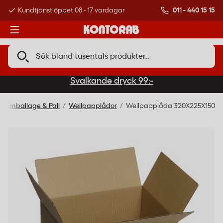
011 - 440 15 15
Kundtjänst öppet 08 - 17 vardagar
Över 500 000 kund
Svalkande dryck 99:-
Emballage & Pall
Wellpapplådor
Wellpapplåda 320X225X150