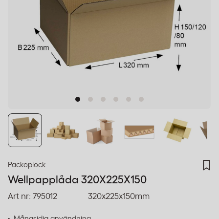
Packoplock
Wellpapplåda 320X225X150
Art nr:
795012
320x225x150mm
Mångsidig användning