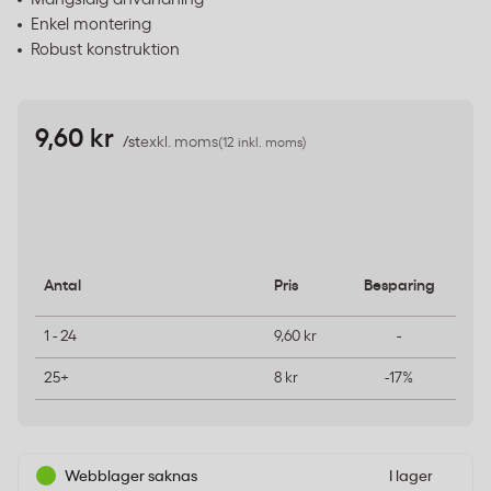
Enkel montering
Robust konstruktion
9,60 kr
/st
exkl. moms
(12 inkl. moms)
Antal
Pris
Besparing
1 - 24
9,60 kr
-
25+
8 kr
-17%
Webblager saknas
I lager