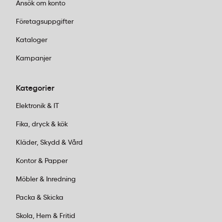
Ansök om konto
795011
300x250x150
Brun
2.25 kg
4mm E F
795115
320x225x160
Brun
Företagsuppgifter
Kataloger
Kampanjer
Kategorier
Elektronik & IT
Fika, dryck & kök
Kläder, Skydd & Vård
Kontor & Papper
Möbler & Inredning
Packa & Skicka
Skola, Hem & Fritid