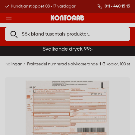
011 - 440 15 15
Kundtjänst öppet 08 - 17 vardagar
Över 500 000 kund
Svalkande dryck 99:-
thandlingar
Fraktsedel numrerad självkopierande, 1+3 kopior, 100 st