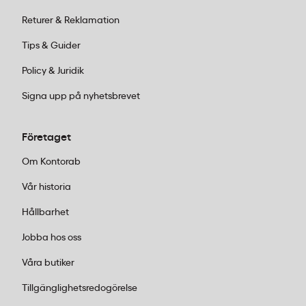
kan specifika leveranser snabbt identifieras utan att
Returer & Reklamation
behöva söka igenom osorterad dokumentation.
Tips & Guider
Policy & Juridik
Signa upp på nyhetsbrevet
Företaget
Om Kontorab
Vår historia
Hållbarhet
Jobba hos oss
Våra butiker
Tillgänglighetsredogörelse