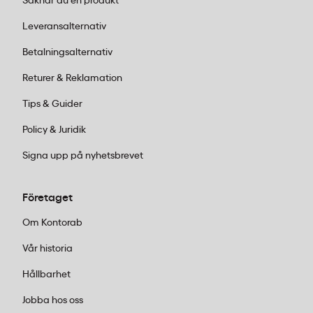
Etab PP packtejp är avsedd för lätta till medeltunga
Saknar du en produkt
kartonger. Det vattenbaserade akrylathäftämnet
Leveransalternativ
ger god vidhäftning på wellpapp och obestruken
Betalningsalternativ
kartong, men är inte dimensionerad för tunga
industriförpackningar.
Returer & Reklamation
Tips & Guider
Policy & Juridik
Signa upp på nyhetsbrevet
Företaget
Om Kontorab
Vår historia
Hållbarhet
Jobba hos oss