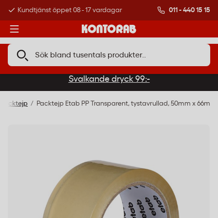
011 - 440 15 15
Kundtjänst öppet 08 - 17 vardagar
Över 500 000 kund
Svalkande dryck 99:-
Packtejp
Packtejp Etab PP Transparent, tystavrullad, 50mm x 66m