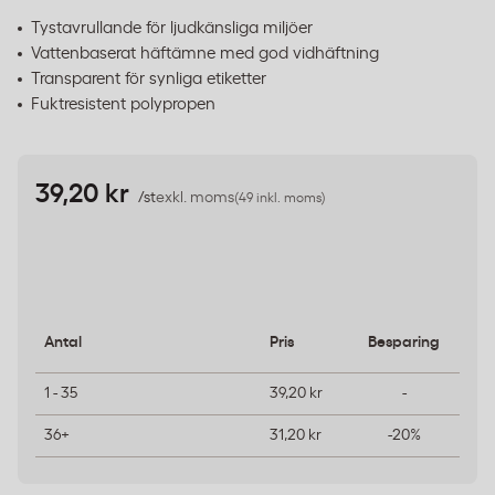
Tystavrullande för ljudkänsliga miljöer
Vattenbaserat häftämne med god vidhäftning
Transparent för synliga etiketter
Fuktresistent polypropen
39,20 kr
/st
exkl. moms
(49 inkl. moms)
Antal
Pris
Besparing
1 - 35
39,20 kr
-
36+
31,20 kr
-20%