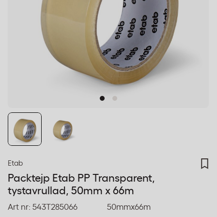
Etab
Packtejp Etab PP Transparent,
tystavrullad, 50mm x 66m
Art nr:
543T285066
50mmx66m