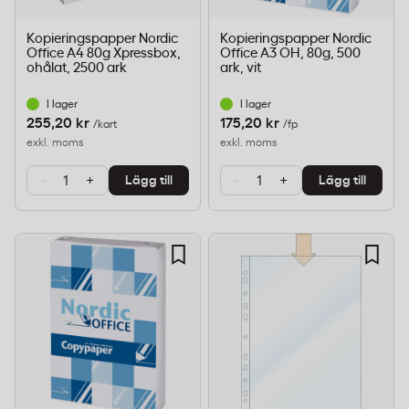
Kopieringspapper Nordic
Kopieringspapper Nordic
Office A4 80g Xpressbox,
Office A3 OH, 80g, 500
ohålat, 2500 ark
ark, vit
I lager
I lager
255,20 kr
175,20 kr
/kart
/fp
exkl. moms
exkl. moms
-
+
-
+
Lägg till
Lägg till