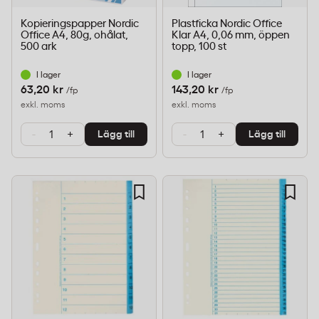
Kopieringspapper Nordic
Plastficka Nordic Office
Office A4, 80g, ohålat,
Klar A4, 0,06 mm, öppen
500 ark
topp, 100 st
I lager
I lager
63,20 kr
143,20 kr
/fp
/fp
exkl. moms
exkl. moms
-
+
-
+
Lägg till
Lägg till