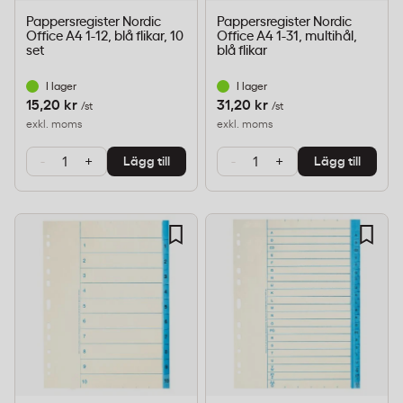
Pappersregister Nordic
Pappersregister Nordic
Office A4 1-12, blå flikar, 10
Office A4 1-31, multihål,
set
blå flikar
I lager
I lager
15,20 kr
31,20 kr
/st
/st
exkl. moms
exkl. moms
-
+
-
+
Lägg till
Lägg till