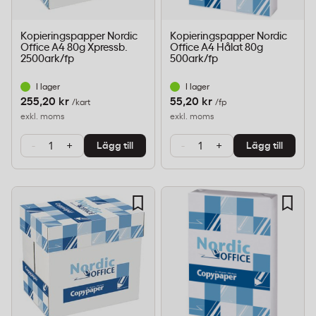
Kopieringspapper Nordic
Kopieringspapper Nordic
Office A4 80g Xpressb.
Office A4 Hålat 80g
2500ark/fp
500ark/fp
I lager
I lager
255,20 kr
55,20 kr
/kart
/fp
exkl. moms
exkl. moms
-
+
-
+
Lägg till
Lägg till