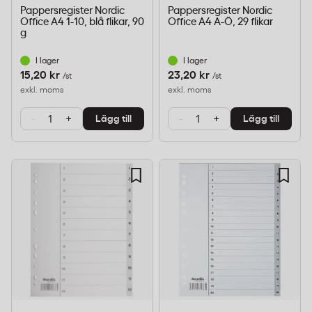
Pappersregister Nordic
Pappersregister Nordic
Office A4 1-10, blå flikar, 90
Office A4 A-Ö, 29 flikar
g
I lager
I lager
15,20 kr
23,20 kr
/st
/st
exkl. moms
exkl. moms
-
+
-
+
Lägg till
Lägg till