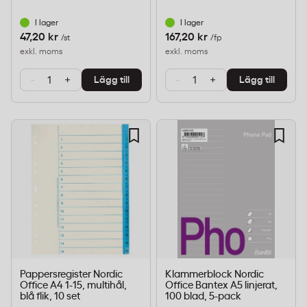
I lager
I lager
47,20 kr
167,20 kr
/st
/fp
exkl. moms
exkl. moms
-
+
-
+
Lägg till
Lägg till
Pappersregister Nordic
Klammerblock Nordic
Office A4 1-15, multihål,
Office Bantex A5 linjerat,
blå flik, 10 set
100 blad, 5-pack