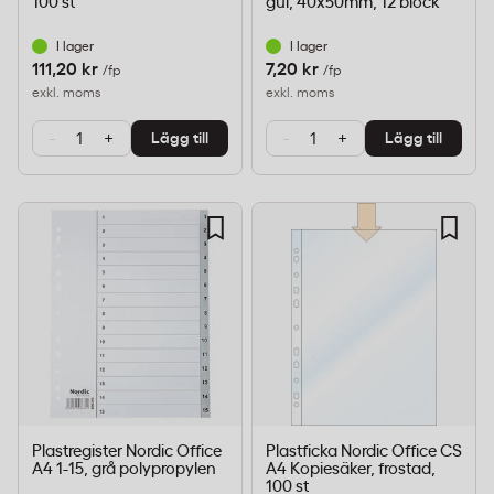
100 st
gul, 40x50mm, 12 block
I lager
I lager
111,20 kr
7,20 kr
/fp
/fp
exkl. moms
exkl. moms
-
+
-
+
Lägg till
Lägg till
Plastregister Nordic Office
Plastficka Nordic Office CS
A4 1-15, grå polypropylen
A4 Kopiesäker, frostad,
100 st