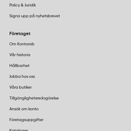
slippa ompackningar.
Policy & Juridik
Dokumenthantering:
Plastfickorna från
Signa upp på nyhetsbrevet
Nordic Office skyddar dina dokument
medan de förvaras i pärmar. Den reflexfria
Företaget
ytan gör det enkelt att läsa innehållet
utan störande blänk. Tillverkade i
Om Kontorab
polypropylen klarar de daglig hantering
Vår historia
utan att gå sönder. Perfekta för allt från
presentationsmaterial till
Hållbarhet
referensdokument som ska vara
Jobba hos oss
lättillgängliga.
Presentationer och möten:
Blädderblock
Våra butiker
med förborrade hål och perforerade ark
Tillgänglighetsredogörelse
underlättar när du ska visualisera idéer
framför gruppen. Det olinjade formatet
Ansök om konto
ger full frihet att skriva, rita och
Företagsuppgifter
strukturera precis som du vill. Varje block
innehåller tillräckligt många ark för flera
Kataloger