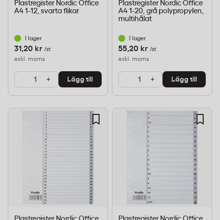
Plastregister Nordic Office
Plastregister Nordic Office
A4 1-12, svarta flikar
A4 1-20, grå polypropylen,
multihålat
I lager
I lager
31,20 kr
55,20 kr
/st
/st
exkl. moms
exkl. moms
-
+
-
+
Lägg till
Lägg till
Plastregister Nordic Office
Plastregister Nordic Office