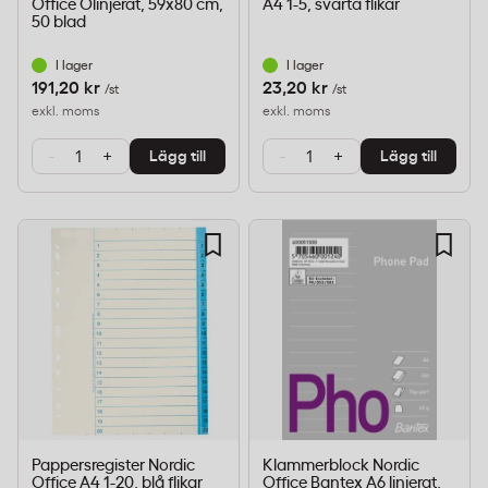
Office Olinjerat, 59x80 cm,
A4 1-5, svarta flikar
50 blad
I lager
I lager
191,20 kr
23,20 kr
/st
/st
exkl. moms
exkl. moms
-
+
-
+
Lägg till
Lägg till
Pappersregister Nordic
Klammerblock Nordic
Office A4 1-20, blå flikar
Office Bantex A6 linjerat,