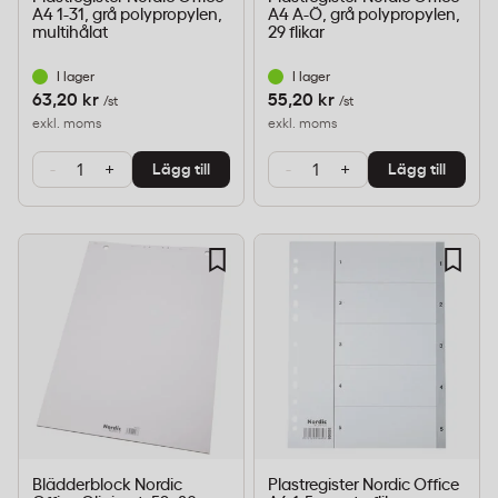
A4 1-31, grå polypropylen,
A4 A-Ö, grå polypropylen,
multihålat
29 flikar
I lager
I lager
63,20 kr
55,20 kr
/st
/st
exkl. moms
exkl. moms
-
+
-
+
Lägg till
Lägg till
Blädderblock Nordic
Plastregister Nordic Office