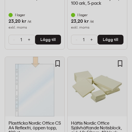
100 ark, 5-pack
I lager
I lager
23,20 kr
23,20 kr
/st
/st
exkl. moms
exkl. moms
-
+
-
+
Lägg till
Lägg till
Plastficka Nordic Office CS
Häftis Nordic Office
A4 Reflexfri, öppen topp,
Självhäftande Notisblock,