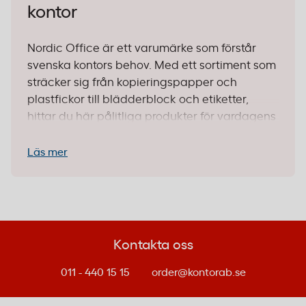
kontor
Nordic Office är ett varumärke som förstår
svenska kontors behov. Med ett sortiment som
sträcker sig från kopieringspapper och
plastfickor till blädderblock och etiketter,
hittar du här pålitliga produkter för vardagens
arbetsuppgifter. Sortimentet omfattar cirka 30
produkter som täcker allt från
Läs mer
dokumenthantering till presentation – alltid till
ett konkurrenskraftigt pris.
Vad gör Nordic Office till ett smart
val?
Kontakta oss
Det är enkelt: produkterna funkar helt enkelt.
011 - 440 15 15
order@kontorab.se
Nordic Office levererar kvalitet utan onödigt
krusiduller. Du får vad du betalar för, och ofta