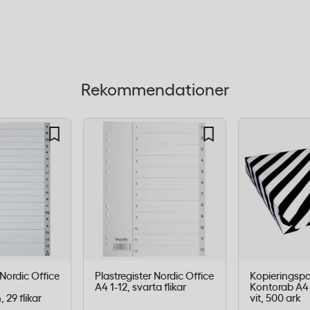
dsvis
t numrering på flikarna,
t efter dag i månaden.
Rekommendationer
klek tål upprepad
r sönder.
stem
ålning som passar
 Nordic Office
Plastregister Nordic Office
Kopieringsp
A4 1-12, svarta flikar
Kontorab A4 
 29 flikar
vit, 500 ark