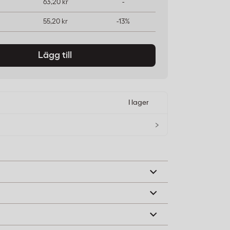
63,20 kr
-
55,20 kr
-13%
Lägg till
I lager
›
cklek