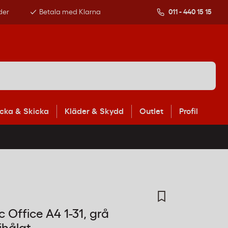
der
Betala med Klarna
011 - 440 15 15
cka & Skicka
Kläder & Skydd
Outlet
Profil
c Office A4 1-31, grå