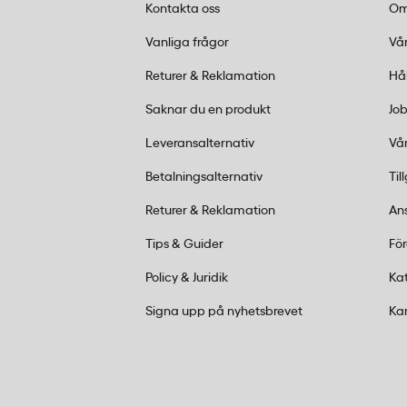
2-ringspärmar, 4-ringspärmar och de fl
Kontakta oss
Om
på marknaden.
Vanliga frågor
Vår
Vad är skillnaden mellan pappersregiste
Returer & Reklamation
Hå
Plastregister i polypropylen, som Nordic Of
Saknar du en produkt
Job
slitstarka och tål fukt bättre än pappersre
Leveransalternativ
Vår
vid frekvent användning och flikarna böjs i
Betalningsalternativ
Til
Returer & Reklamation
An
Tips & Guider
Fö
Policy & Juridik
Ka
Signa upp på nyhetsbrevet
Ka