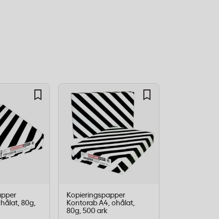
apper
Kopieringspapper
Häftare Eagle
hålat, 80g,
Kontorab A4, ohålat,
24/6 och 26/6
80g, 500 ark