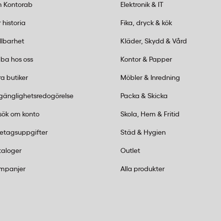
esta andra A4-pärmsystem
 Kontorab
Elektronik & IT
 historia
Fika, dryck & kök
r och plastregister?
llbarhet
Kläder, Skydd & Vård
fice A4 1-31, är mer
ba hos oss
Kontor & Papper
gister. De håller längre
a butiker
Möbler & Inredning
nte lika lätt.
lgänglighetsredogörelse
Packa & Skicka
sök om konto
Skola, Hem & Fritid
retagsuppgifter
Städ & Hygien
taloger
Outlet
mpanjer
Alla produkter