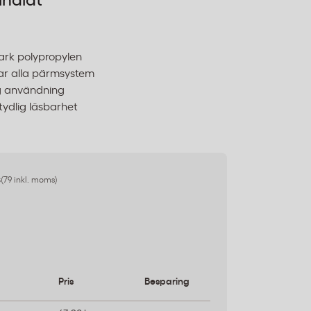
ihålat
tark polypropylen
ar alla pärmsystem
ig användning
 tydlig läsbarhet
s
(79 inkl. moms)
Pris
Besparing