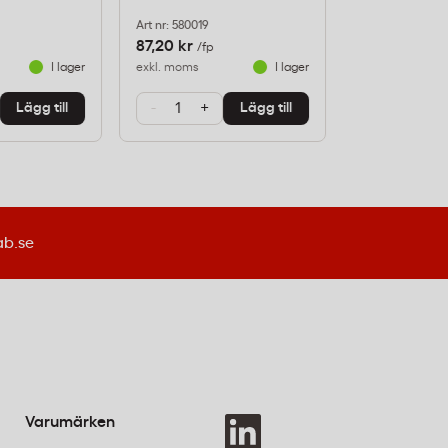
Art nr: 580019
Art nr: BUN7102
87,20 kr
79,20 kr
/fp
/st
I lager
exkl. moms
I lager
exkl. moms
-
+
-
+
Lägg till
Lägg till
ab.se
Varumärken