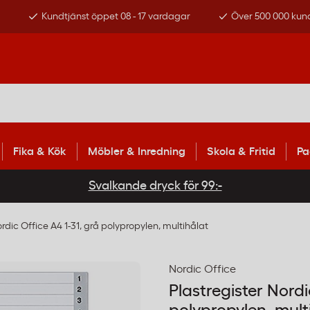
s
Kundtjänst öppet 08 - 17 vardagar
Över 500 000 kun
Fika & Kök
Möbler & Inredning
Skola & Fritid
Pa
Svalkande dryck för 99:-
ordic Office A4 1-31, grå polypropylen, multihålat
Nordic Office
Plastregister Nordi