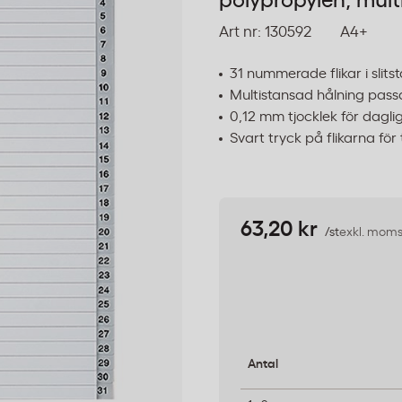
polypropylen, mult
Art nr:
130592
A4+
31 nummerade flikar i slits
Multistansad hålning pass
0,12 mm tjocklek för dagl
Svart tryck på flikarna för
63,20 kr
/st
exkl. mom
Antal