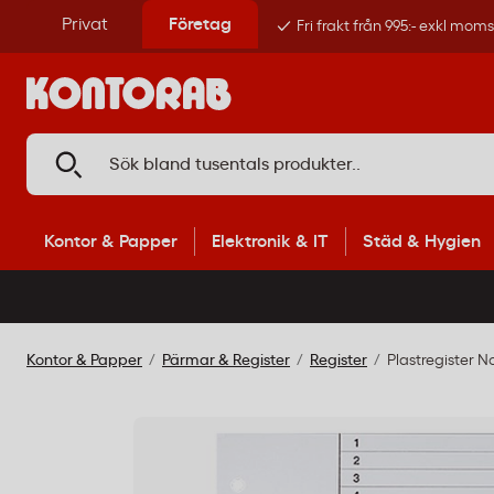
Privat
Företag
Fri frakt från 995:- exkl mom
Kontor & Papper
Elektronik & IT
Städ & Hygien
Kontor & Papper
Pärmar & Register
Register
Plastregister N