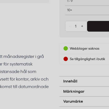
1 - 9
10+
-
+
Webblager saknas
ett månadsregister i grå
Se tillgänglighet i butik
 för systematisk
tistansade hål som
ett för kontor, arkiv och
Polypropylen, 0,12 mm tjo
Innehåll
komst till datumordnade
B-pil
Märkningar
Nordic Office
Varumärke