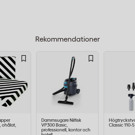
ör att passa exakt i
rekt passform och
aldelar säkerställer att
Rekommendationer
behåller sin
g
msugarpåsar till
apper
Dammsugare Nilfisk
Högtryckstvät
 ohålat,
VP300 Basic,
Classic 110-5
professionell, kontor och
hotell