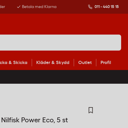
der
Betala med Klarna
011 - 440 15 15
cka & Skicka
Kläder & Skydd
Outlet
Profil
lfisk Power Eco, 5 st