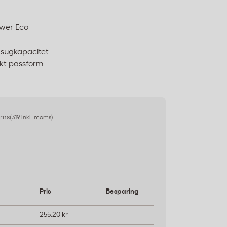
ower Eco
sugkapacitet
ekt passform
oms
(319 inkl. moms)
Pris
Besparing
255,20 kr
-