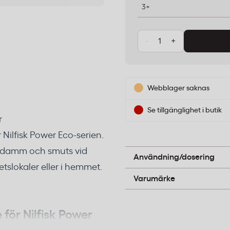
3+
-
+
Webblager saknas
Se tillgänglighet i butik
r
 Nilfisk Power Eco-serien.
Byt påse när sugkraften mi
av damm och smuts vid
dammsugarens instruktion
Användning/dosering
tslokaler eller i hemmet.
Nilfisk
Varumärke
r Nilfisk Power