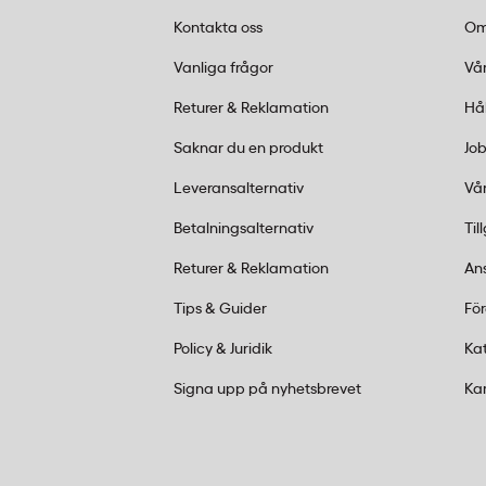
påsen är full. Regelbundet byte förhindra
Kontakta oss
Om
och förlänger dammsugarens livslängd.
Vanliga frågor
Vår
Returer & Reklamation
Hå
Saknar du en produkt
Job
Leveransalternativ
Vår
Betalningsalternativ
Til
Returer & Reklamation
An
Tips & Guider
Fö
Policy & Juridik
Ka
Signa upp på nyhetsbrevet
Ka