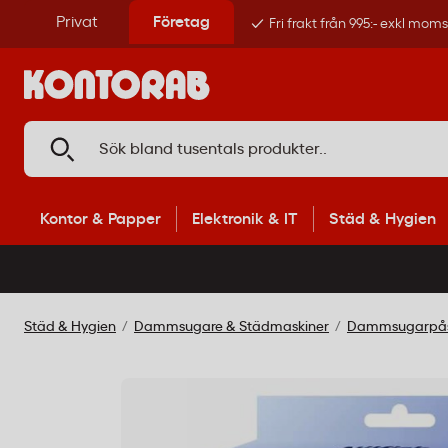
Privat
Företag
Fri frakt från 995:- exkl mom
Kontor & Papper
Elektronik & IT
Städ & Hygien
Städ & Hygien
Dammsugare & Städmaskiner
Dammsugarpåsa