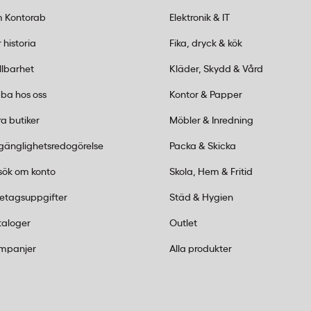
r att motorn överbelastas
 Kontorab
Elektronik & IT
 historia
Fika, dryck & kök
llbarhet
Kläder, Skydd & Vård
ba hos oss
Kontor & Papper
a butiker
Möbler & Inredning
lgänglighetsredogörelse
Packa & Skicka
sök om konto
Skola, Hem & Fritid
retagsuppgifter
Städ & Hygien
taloger
Outlet
mpanjer
Alla produkter