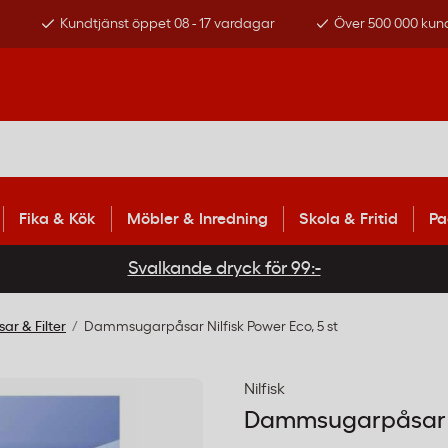
s
Kundtjänst öppet 08 - 17 vardagar
Över 500 000 kun
Fika & Kök
Möbler & Inredning
Skola & Fritid
Pa
Svalkande dryck för 99:-
r & Filter
Dammsugarpåsar Nilfisk Power Eco, 5 st
Nilfisk
Dammsugarpåsar Ni