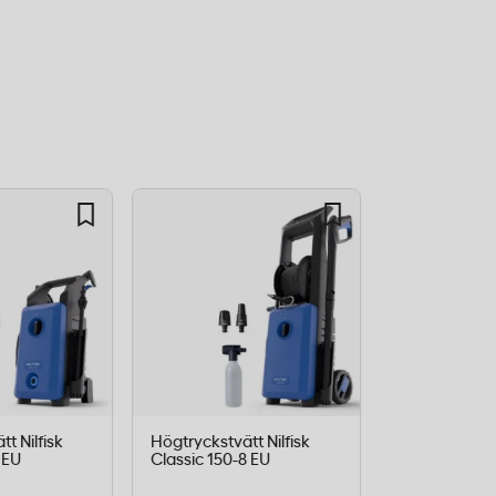
t Nilfisk
Högtryckstvätt Nilfisk
Våt- och
 EU
Classic 150-8 EU
torrdammsuga
Buddy II 12L 