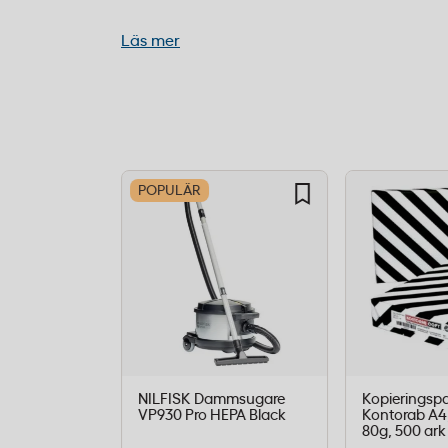
Läs mer
Dessa dammsugarpåsar är konstruerade f
Nilfisk Power Eco-modeller, vilket ger kor
minimerar risken för dammläckage. Origin
dammsugaren fungerar som avsett och bi
sugkapacitet.
POPULÄR
Kompatibilitet:
Nilfisk Power Eco-serien
Antal per förpackning:
5 st
Typ:
Originalpåsar
Funktion:
Damm- och smutsuppsamlin
Användningsområden för dam
Nilfisk
NILFISK Dammsugare
Kopieringsp
VP930 Pro HEPA Black
Kontorab A4,
80g, 500 ark