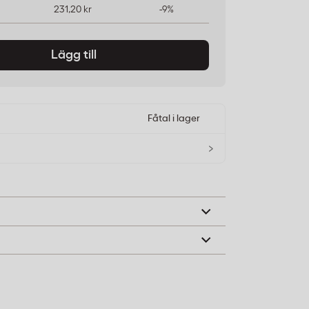
231,20 kr
-9%
Lägg till
Fåtal i lager
›
nskar eller påsen är full. Montera enligt
er.