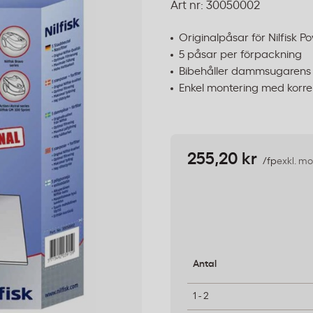
Art nr:
30050002
Originalpåsar för Nilfisk P
5 påsar per förpackning
Bibehåller dammsugarens 
Enkel montering med korr
255,20 kr
/fp
exkl. m
Antal
1 - 2