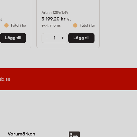
Art nr: 128471514
Art nr: 18451119
3 199,20 kr
1 071,20 kr
st
/st
/
Fåtal i lager
exkl. moms
Fåtal i lager
exkl. moms
-
+
-
+
Lägg till
Lägg till
ab.se
Varumärken