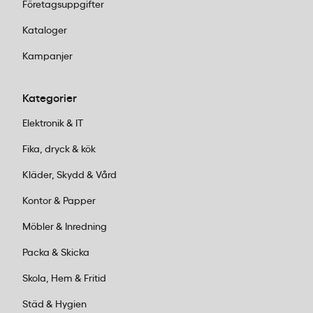
Företagsuppgifter
anläggning. Kontrollera med din kommun eller
återvinningsstation för specifika riktlinjer.
Kataloger
Kampanjer
Kategorier
Elektronik & IT
Fika, dryck & kök
Kläder, Skydd & Vård
Kontor & Papper
Möbler & Inredning
Packa & Skicka
Skola, Hem & Fritid
Städ & Hygien