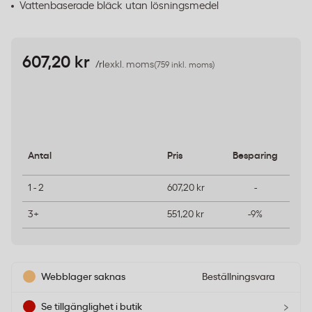
Vattenbaserade bläck utan lösningsmedel
607,20 kr
/rl
exkl. moms
(759 inkl. moms)
Antal
Pris
Besparing
1 - 2
607,20 kr
-
3+
551,20 kr
-9%
Webblager saknas
Beställningsvara
›
Se tillgänglighet i butik