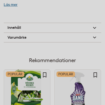
Läs mer
Pappret har en glansig lackerad yta som ger en
festlig och professionell finish på inslagningar.
Materialet är FSC-certifierat, vilket innebär att det
FSC-certifierat papper, vattenbaserade bläck
Innehåll
kommer från ansvarsfullt brukade skogar. Trycket är
Hedlunds Pappersindustri
Varumärke
gjort med vattenbaserade bläck som är
skonsammare mot miljön jämfört med
lösningsmedelsbaserade alternativ.
Rekommendationer
Mått:
57 cm bredd x 154 m längd
Färg:
Röd
POPULÄR
POPULÄR
Finish:
Glansig (lackerad)
Grammage:
80 g/m²
Vikt:
7 kg per rulle
Certifiering:
FSC-certifierat material