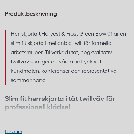
Produktbeskrivning
Herrskjorta J.Harvest & Frost Green Bow 01 är en
slim fit skjorta i mellanblå twill för formella
arbetsmiljöer. Tillverkad i tät, högkvalitativ
twillväv som ger ett vårdat intryck vid
kundmöten, konferenser och representativa
sammanhang.
Slim fit herrskjorta i tät twillväv för
professionell klädsel
Green Bow 01 är skuren i slim fit – en smalare
passform som ger en modern siluett utan att vara
Läs mer