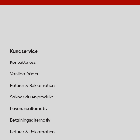
arbetsbruk?
Twillväv, som används i Green Bow 01, är tätare och
mer slitstark än poplin. Den håller formen bättre över
arbetsdagen och skrynklar mindre, vilket gör den
lämplig för långa möten och representativa
sammanhang.
Kundservice
Kontakta oss
Vanliga frågor
Returer & Reklamation
Saknar du en produkt
Leveransalternativ
Betalningsalternativ
Returer & Reklamation