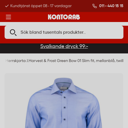
011 - 440 15 15
Kundtjänst öppet 08 - 17 vardagar
Över 500 000 kund
Svalkande dryck 99:-
r
Herrskjorta J.Harvest & Frost Green Bow 01 Slim fit, mellanblå, twill