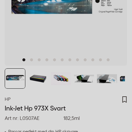
HP
Ink-Jet Hp 973X Svart
Art nr:
L0S07AE
182,5ml
Passar perfekt med din HP-skrivare