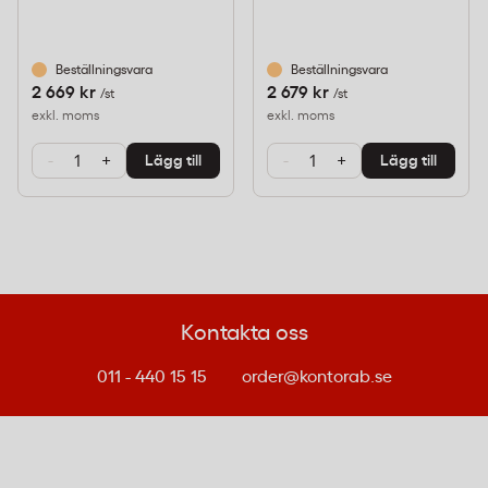
Beställningsvara
Beställningsvara
2 669 kr
2 679 kr
/st
/st
exkl. moms
exkl. moms
-
+
-
+
Lägg till
Lägg till
Kontakta oss
011 - 440 15 15
order@kontorab.se