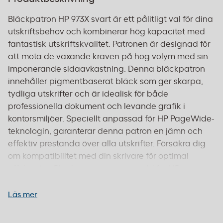
Bläckpatron HP 973X svart är ett pålitligt val för dina
utskriftsbehov och kombinerar hög kapacitet med
fantastisk utskriftskvalitet. Patronen är designad för
att möta de växande kraven på hög volym med sin
imponerande sidaavkastning. Denna bläckpatron
innehåller pigmentbaserat bläck som ger skarpa,
tydliga utskrifter och är idealisk för både
professionella dokument och levande grafik i
kontorsmiljöer. Speciellt anpassad för HP PageWide-
teknologin, garanterar denna patron en jämn och
effektiv prestanda över alla utskrifter. Försäkra dig
om kompatibilitet med din skrivare för optimal
effektivitet. Bläckpatronen är avsedd för HP
PageWide Pro 452, 477 samt HP PageWide P55250. -
Färg: Svart - Bläcktyp: Pigmentbaserad - Teknologi:
Läs mer
HP PageWide - Kapacitet: Hög (XL) avkastning -
Sidaavkastning: Upp till 10,000 sidor - Kompatibla