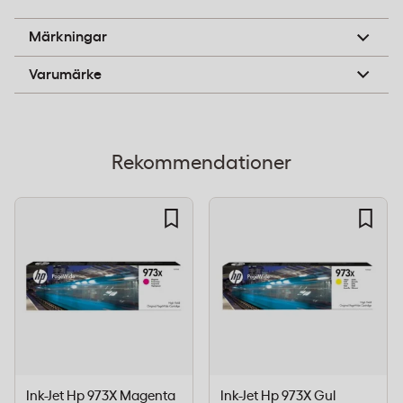
skrivare: HP PageWide Pro 452, 477 & HP PageWide
B-pil
P55250 - Bläckvolym: 182,5 ml - Dimensioner: 220 x 52
Märkningar
x 48 mm - Driftstemperatur: 15 till 30°C -
HP
Varumärke
Förvaringstemperatur: -40 till 60°C Med en
tillförlitlighet du kan räkna med och en prestanda
som tillfredsställer professionella standarder, är HP
973X bläckpatron en oumbärlig del av ditt kontor.
Rekommendationer
Ink-Jet Hp 973X Magenta
Ink-Jet Hp 973X Gul