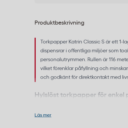
Produktbeskrivning
Torkpapper Katrin Classic S är ett 1-
dispensrar i offentliga miljöer som to
personalutrymmen. Rullen är 116 mete
vilket förenklar påfyllning och minskar 
och godkänt för direktkontakt med li
Hylslöst torkpapper för enkel p
dispensrar
Läs mer
Katrin Classic S är konstruerat utan hylsa,
rullen kan förbrukas utan restmaterial. De