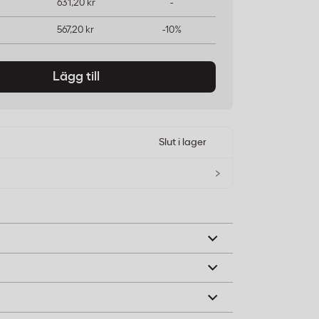
631,20 kr
-
567,20 kr
-10%
Lägg till
Slut i lager
›
andtorkning i offentliga miljöer som
alutrymmen.
rsfibrer