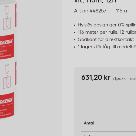
vit, 116m, 12rl
Art nr:
448257
116m
Hylslös design ger 0% spill
116 meter per rulle, 12 rull
Godkänt för direktkontakt
1-lagers för låg till medel
631,20 kr
/fp
exkl. m
Antal