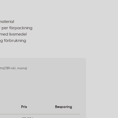
material
ar per förpackning
 med livsmedel
hög förbrukning
oms
(789 inkl. moms)
Pris
Besparing