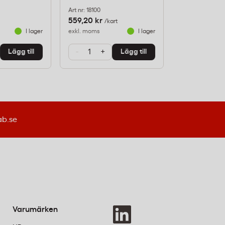
Art nr: 18100
Art nr: FR03453
559,20 kr
55,20 kr
/kart
/st
I lager
exkl. moms
I lager
exkl. moms
-
+
-
+
Lägg till
Lägg till
ab.se
Varumärken