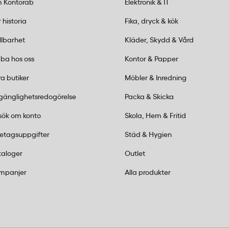
ecifikation innan
 Kontorab
Elektronik & IT
tet med rullar om 116
 historia
Fika, dryck & kök
llbarhet
Kläder, Skydd & Vård
nligt torkpapper?
ba hos oss
Kontor & Papper
 saknar pappershylsa i
a butiker
Möbler & Inredning
vändas, vilket ger mer
lgänglighetsredogörelse
Packa & Skicka
fört med traditionella
sök om konto
Skola, Hem & Fritid
retagsuppgifter
Städ & Hygien
ing i kök och
taloger
Outlet
tkontakt med livsmedel och
mpanjer
Alla produkter
m och andra miljöer där