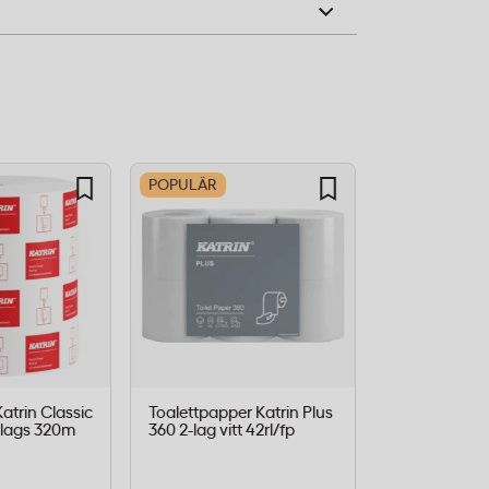
POPULÄR
atrin Classic
Toalettpapper Katrin Plus
Fönsterputs 
-lags 320m
360 2-lag vitt 42rl/fp
Action, anti