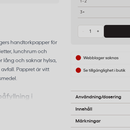
1 - 2
3+
-
+
lagers handtorkpapper för
aletter, lunchrum och
Webblager saknas
r lång och saknar hylsa,
avfall. Pappret är vitt
Se tillgänglighet i butik
vsmedel.
Används i dispensrar för h
toaletter, kök och person
åfyllning i
Användning/dosering
Nya och återvunna pappe
Innehåll
A-pil
 vilket innebär att hela
Märkningar
t gör påfyllningen