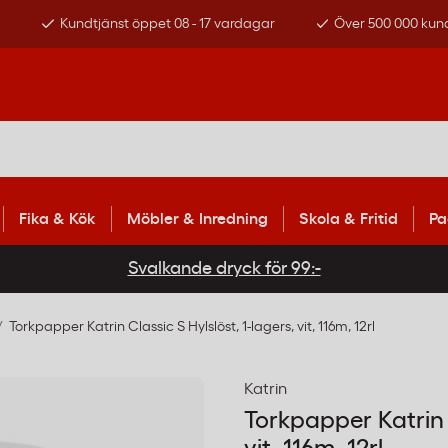
s
Kundtjänst öppet 08 - 17 vardagar
Över 500 000 kun
Fika & Kök
Möbler & Inredning
Skola & Fritid
Pa
Svalkande dryck för 99:-
Torkpapper Katrin Classic S Hylslöst, 1-lagers, vit, 116m, 12rl
Katrin
Torkpapper Katrin C