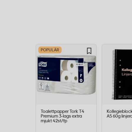
snabbare och minskar mängden avfall so
lagerskonstruktionen ger tillräcklig styrk
enklare rengöringsuppgifter utan att ko
Rulllängd:
116 meter per rulle
Färg:
Vit
POPULÄR
Design:
Hylslös (coreless)
Material:
Nya och återvunna fibrer
Livsmedelskontakt:
Godkänt
Torkpapper för offentliga toal
personalutrymmen
Toalettpapper Tork T4
Kollegiebloc
Katrin Classic S är dimensionerat för pla
Premium 3-lags extra
A5 60g linjer
mjukt 42st/fp
förbrukning – exempelvis kontor, skolor, 