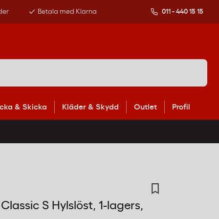
der
Betala med Klarna
011 - 440 15 15
cka & Skicka
Kläder & Skydd
Outlet
Profil
lassic S Hylslöst, 1-lagers,