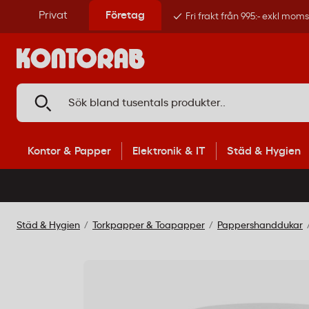
Privat
Företag
Fri frakt från 995:- exkl mom
Kontor & Papper
Elektronik & IT
Städ & Hygien
Städ & Hygien
Torkpapper & Toapapper
Pappershanddukar