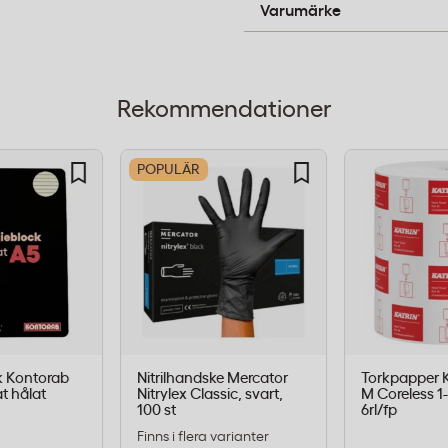
Katrin
Varumärke
m behöver hanteras. 1-
a för handtorkning och
mpromissa på ekonomi.
Rekommendationer
POPULÄR
etter och
k Kontorab
Nitrilhandske Mercator
Torkpapper K
tser med låg till medelhög
at hålat
Nitrylex Classic, svart,
M Coreless 1
100 st
6rl/fp
vårdcentraler och
Finns i flera varianter