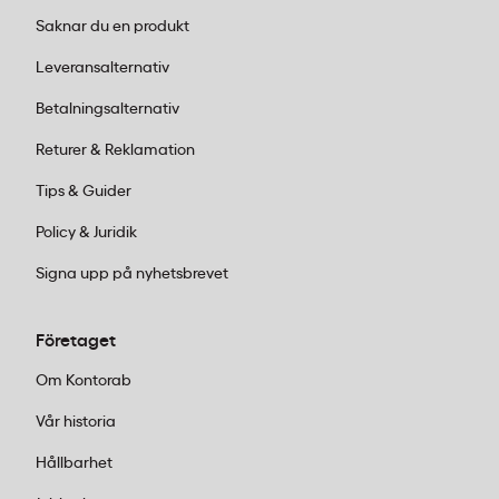
Vad ingår i MUSTANG Plancha grillverktygsset?
Saknar du en produkt
MUSTANG Plancha grillverktygsset innehåller 7
Leveransalternativ
delar: två grillspatlar för att vända och hantera mat
Betalningsalternativ
på stekplattan, en rengöringsskrapa för att hålla
Returer & Reklamation
den plana ytan ren, två äggformar för tillagning av
ägg och liknande ingredienser, samt två spritflaskor
Tips & Guider
för dosering av olja, vatten eller marinader direkt på
Policy & Juridik
grillyta.
Signa upp på nyhetsbrevet
Fungerar MUSTANG Plancha-setet på vanlig grill
med grillgaller?
Företaget
Setet är utformat för plancha-grillning och
Om Kontorab
stekplattor med slät yta. Rengöringsskrapan är
Vår historia
specifikt anpassad för plana ytor och fungerar inte
optimalt på grillgaller. Spatlarna och äggformarna
Hållbarhet
kan användas på andra typer av grillar, men hela