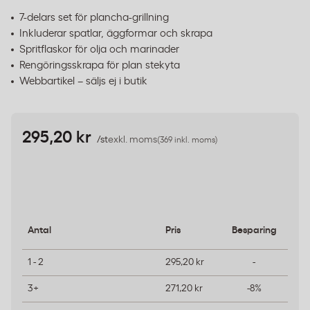
7-delars set för plancha-grillning
Inkluderar spatlar, äggformar och skrapa
Spritflaskor för olja och marinader
Rengöringsskrapa för plan stekyta
Webbartikel – säljs ej i butik
295,20 kr
/st
exkl. moms
(369 inkl. moms)
Antal
Pris
Besparing
1 - 2
295,20 kr
-
3+
271,20 kr
-8%