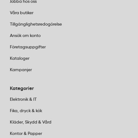
Jobba hos oss
setets funktion är optimerad för plancha-format.
Våra butiker
Vad används spritflaskorna till i ett plancha-
grillverktygsset?
Tillgänglighetsredogörelse
Ansök om konto
Spritflaskorna i MUSTANG Plancha-setet används för
Företagsuppgifter
att dosera olja, vatten eller marinader direkt på
stekplattan under tillagning. Det ger kontroll över
Kataloger
fetthalt och smaksättning utan att överdosera, vilket
Kampanjer
är praktiskt vid plancha-grillning där fettmängden
påverkar både smak och yttemperatur.
Kategorier
Elektronik & IT
Fika, dryck & kök
Kläder, Skydd & Vård
Kontor & Papper