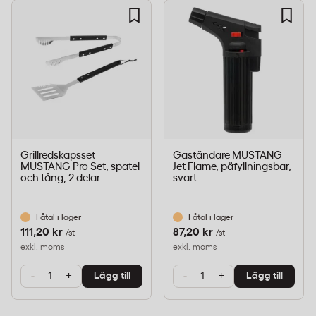
överdosering.
Antal delar:
7
Innehåll:
2 grillspatlar, 1 rengöringsskrapa, 2
äggformar, 2 spritflaskor
Användningsområde:
Plancha och stekplattor
med slät yta
Varumärke:
MUSTANG
Grillredskapsset
Gaständare MUSTANG
Tillverkarens artikelnummer:
639700
MUSTANG Pro Set, spatel
Jet Flame, påfyllningsbar,
och tång, 2 delar
svart
Vikt:
0,91 kg
Mått (BxHxD):
120 x 395 x 105 mm
Fåtal i lager
Fåtal i lager
Tillverkningsland:
Kina (CN)
111,20 kr
87,20 kr
/st
/st
exkl. moms
exkl. moms
Grillredskap för plancha och
-
+
-
+
Lägg till
Lägg till
stekplattor – användningsområden